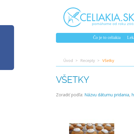
Čo je to celiakia
Lek
Úvod
Recepty
Všetky
VŠETKY
Zoradiť podľa:
Názvu
dátumu pridania
,
h