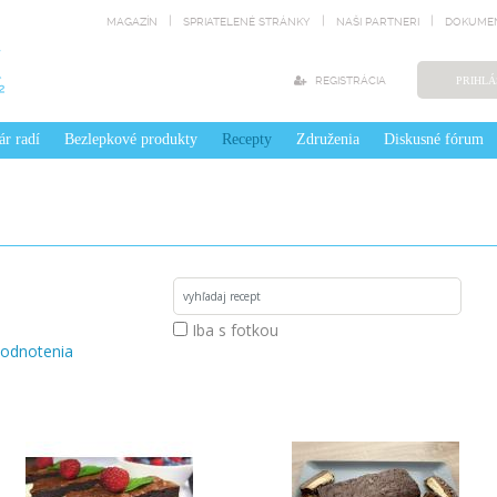
MAGAZÍN
SPRIATELENÉ STRÁNKY
NAŠI PARTNERI
DOKUMEN
REGISTRÁCIA
PRIHLÁ
ár radí
Bezlepkové produkty
Recepty
Združenia
Diskusné fórum
Iba s fotkou
odnotenia