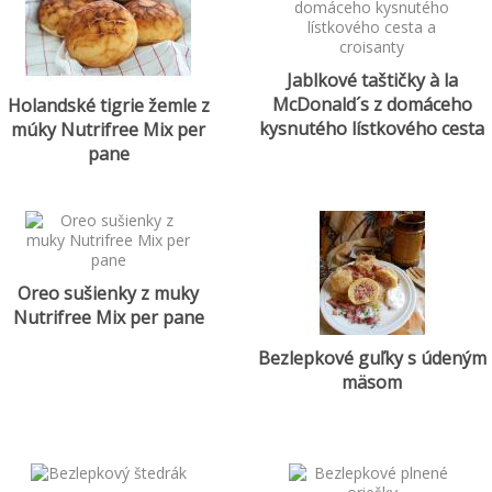
Jablkové taštičky à la
McDonald´s z domáceho
Holandské tigrie žemle z
kysnutého lístkového cesta
múky Nutrifree Mix per
a croisanty
pane
Oreo sušienky z muky
Nutrifree Mix per pane
Bezlepkové guľky s údeným
mäsom