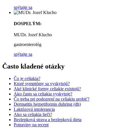
spýtajte sa
DOSPELÝM:
MUDr. Jozef Klucho
gastroenterológ
spýtajte sa
Často kladené otázky
Čo je celiakia?
Ktoré symptómy sa vyskytujú?
Aké klinické formy celiakie existujú?
Ako často sa celiakia vyskytuje?
Čo treba pri podozrení na celiakiu urobiť?
Dermatitis herpetiformis duhring (dh)
Laktózová intolerancia
Ako sa celiakia lieči?
Bezlepková strava a bezlepková dieta
Potraviny na recept