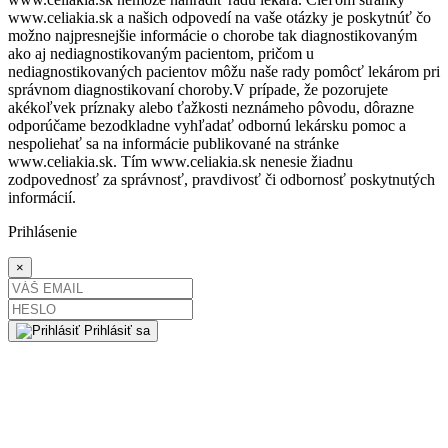
www.celiakia.sk a našich odpovedí na vaše otázky je poskytnúť čo
možno najpresnejšie informácie o chorobe tak diagnostikovaným
ako aj nediagnostikovaným pacientom, pričom u
nediagnostikovaných pacientov môžu naše rady pomôcť lekárom pri
správnom diagnostikovaní choroby.V prípade, že pozorujete
akékoľvek príznaky alebo ťažkosti neznámeho pôvodu, dôrazne
odporúčame bezodkladne vyhľadať odbornú lekársku pomoc a
nespoliehať sa na informácie publikované na stránke
www.celiakia.sk. Tím www.celiakia.sk nenesie žiadnu
zodpovednosť za správnosť, pravdivosť či odbornosť poskytnutých
informácií.
Prihlásenie
×
Prihlásiť sa