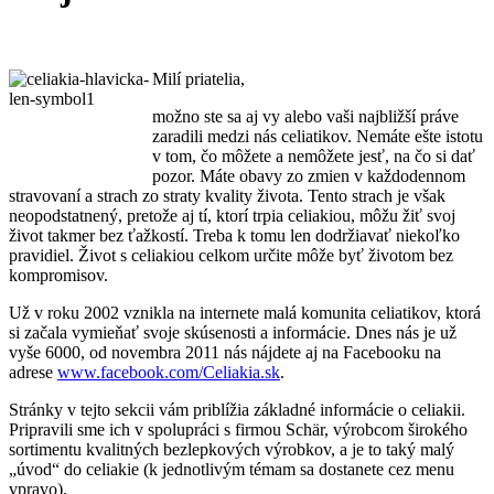
Milí priatelia,
možno ste sa aj vy alebo vaši najbližší práve
zaradili medzi nás celiatikov. Nemáte ešte istotu
v tom, čo môžete a nemôžete jesť, na čo si dať
pozor. Máte obavy zo zmien v každodennom
stravovaní a strach zo straty kvality života. Tento strach je však
neopodstatnený, pretože aj tí, ktorí trpia celiakiou, môžu žiť svoj
život takmer bez ťažkostí. Treba k tomu len dodržiavať niekoľko
pravidiel. Život s celiakiou celkom určite môže byť životom bez
kompromisov.
Už v roku 2002 vznikla na internete malá komunita celiatikov, ktorá
si začala vymieňať svoje skúsenosti a informácie. Dnes nás je už
vyše 6000, od novembra 2011 nás nájdete aj na Facebooku na
adrese
www.facebook.com/Celiakia.sk
.
Stránky v tejto sekcii vám priblížia základné informácie o celiakii.
Pripravili sme ich v spolupráci s firmou Schär, výrobcom širokého
sortimentu kvalitných bezlepkových výrobkov, a je to taký malý
„úvod“ do celiakie (k jednotlivým témam sa dostanete cez menu
vpravo).