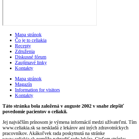
Mapa stránok
Čo je to celiakia
Recepty
Združenia
Diskusné fórum
Zaujímavé linky
Kontakty
Mapa stránok
Magazín
Information for visitors
Kontakty
Táto stránka bola založená v auguste 2002 v snahe zlepšiť
povedomie pacientov o celiakii.
Jej najväčším prínosom je výmena informácií medzi užívateľmi. Tím
www.celiakia.sk sa neskladá z lekárov ani iných zdravotníckych
pracovníkov. Akákoľvek rada poskytnutá na stránke
www.celiakia.sk nemôže nahradiť radu lekára. Cieľom stránky