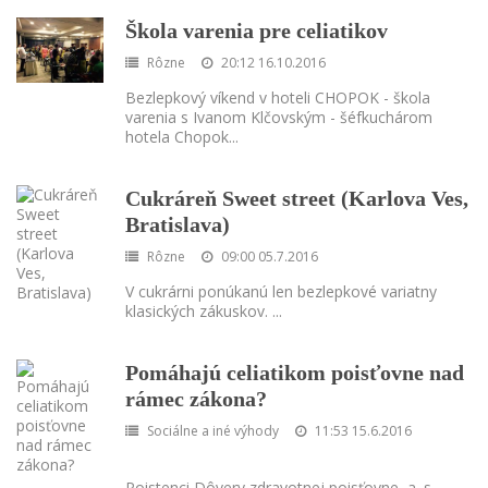
Škola varenia pre celiatikov
Rôzne
20:12 16.10.2016
Bezlepkový víkend v hoteli CHOPOK - škola
varenia s Ivanom Klčovským - šéfkuchárom
hotela Chopok
...
Cukráreň Sweet street (Karlova Ves,
Bratislava)
Rôzne
09:00 05.7.2016
V cukrárni ponúkanú len bezlepkové variatny
klasických zákuskov.
...
Pomáhajú celiatikom poisťovne nad
rámec zákona?
Sociálne a iné výhody
11:53 15.6.2016
Poistenci Dôvery zdravotnej poisťovne, a. s.