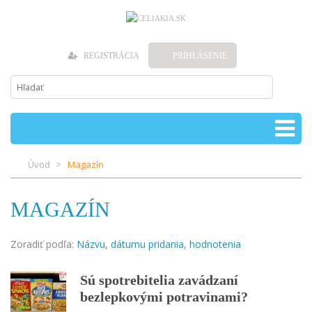
REGISTRÁCIA
PRIHLÁSENIE
Úvod
Magazín
MAGAZÍN
Zoradiť podľa:
Názvu
,
dátumu pridania
,
hodnotenia
Sú spotrebitelia zavádzaní
bezlepkovými potravinami?