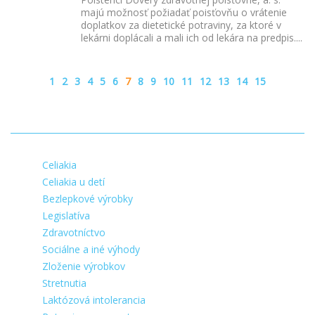
majú možnosť požiadať poisťovňu o vrátenie
doplatkov za dietetické potraviny, za ktoré v
lekárni doplácali a mali ich od lekára na predpis.
...
1
2
3
4
5
6
7
8
9
10
11
12
13
14
15
Celiakia
Celiakia u detí
Bezlepkové výrobky
Legislatíva
Zdravotníctvo
Sociálne a iné výhody
Zloženie výrobkov
Stretnutia
Laktózová intolerancia