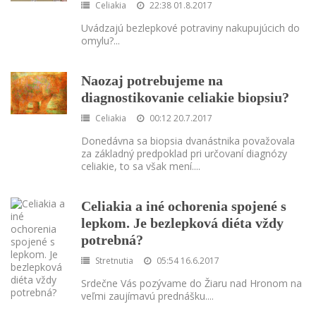
Celiakia
22:38 01.8.2017
Uvádzajú bezlepkové potraviny nakupujúcich do
omylu?
...
Naozaj potrebujeme na
diagnostikovanie celiakie biopsiu?
Celiakia
00:12 20.7.2017
Donedávna sa biopsia dvanástnika považovala
za základný predpoklad pri určovaní diagnózy
celiakie, to sa však mení.
...
Celiakia a iné ochorenia spojené s
lepkom. Je bezlepková diéta vždy
potrebná?
Stretnutia
05:54 16.6.2017
Srdečne Vás pozývame do Žiaru nad Hronom na
veľmi zaujímavú prednášku.
...