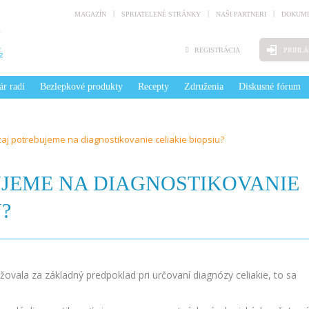
MAGAZÍN
SPRIATELENÉ STRÁNKY
NAŠI PARTNERI
DOKUME
REGISTRÁCIA
PRIHLÁ
ár radí
Bezlepkové produkty
Recepty
Združenia
Diskusné fórum
aj potrebujeme na diagnostikovanie celiakie biopsiu?
JEME NA DIAGNOSTIKOVANIE
?
vala za základný predpoklad pri určovaní diagnózy celiakie, to sa