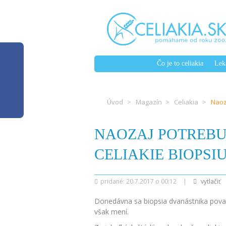
Čo je to celiakia
Lek
Úvod
Magazín
Celiakia
Naoz
NAOZAJ POTREBU
CELIAKIE BIOPSIU
pridané: 20.7.2017 o 00:12
|
vytlačiť
Donedávna sa biopsia dvanástnika považo
však mení.