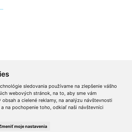
ies
echnológie sledovania používame na zlepšenie vášho
Zaujímavé linky
Kontakty
ašich webových stránok, na to, aby sme vám
 obsah a cielené reklamy, na analýzu návštevnosti
a na pochopenie toho, odkiaľ naši návštevníci
kov. Akákoľvek rada
poskytnúť čo možno
aše rady pomôcť lekárom
ezodkladne vyhľadať
Zmeniť moje nastavenia
dnosť za správnosť,