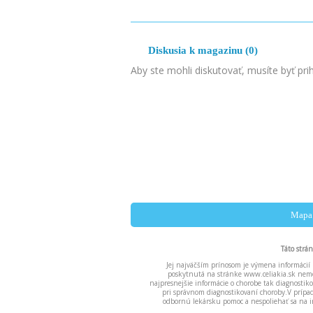
Diskusia k magazinu (0)
Aby ste mohli diskutovať, musíte byť pri
Mapa 
Táto strá
Jej najväčším prínosom je výmena informácií 
poskytnutá na stránke www.celiakia.sk nemô
najpresnejšie informácie o chorobe tak diagnost
pri správnom diagnostikovaní choroby.V príp
odbornú lekársku pomoc a nespoliehať sa na i