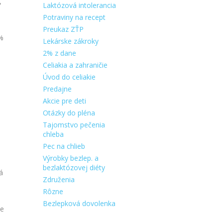
,
Laktózová intolerancia
Potraviny na recept
Preukaz ZŤP
 %
Lekárske zákroky
2% z dane
Celiakia a zahraničie
Úvod do celiakie
Predajne
m
Akcie pre deti
Otázky do pléna
Tajomstvo pečenia
chleba
Pec na chlieb
Výrobky bezlep. a
bezlaktózovej diéty
á
Združenia
Rôzne
Bezlepková dovolenka
ie