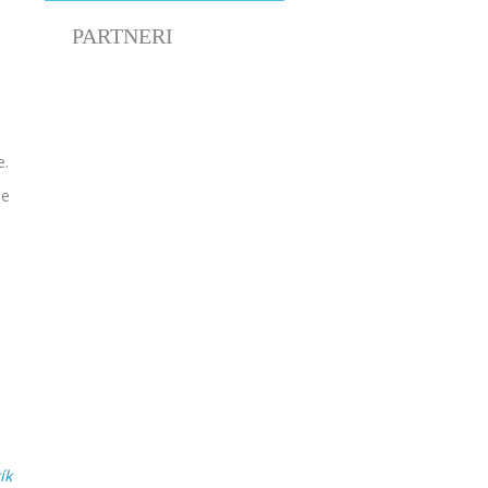
PARTNERI
e.
pe
ík