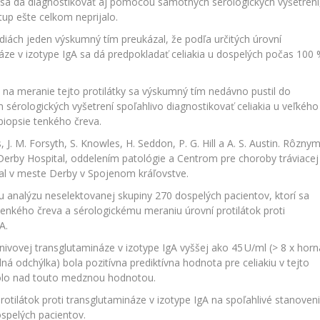
kia sa dá diagnostikovať aj pomocou samotných sérologických vyšetrení
tup ešte celkom neprijalo.
údiách jeden výskumný tím preukázal, že podľa určitých úrovní
náze v izotype IgA sa dá predpokladať celiakia u dospelých počas 100
 na meranie tejto protilátky sa výskumný tím nedávno pustil do
 sérologických vyšetrení spoľahlivo diagnostikovať celiakia u veľkého
biopsie tenkého čreva.
J. M. Forsyth, S. Knowles, H. Seddon, P. G. Hill a A. S. Austin. Rôzny
rby Hospital, oddelením patológie a Centrom pre choroby tráviacej
al v meste Derby v Spojenom kráľovstve.
nu analýzu neselektovanej skupiny 270 dospelých pacientov, ktorí sa
 tenkého čreva a sérologickému meraniu úrovní protilátok proti
A.
nivovej transglutamináze v izotype IgA vyššej ako 45 U/ml (> 8 x horn
á odchýlka) bola pozitívna prediktívna hodnota pre celiakiu v tejto
olo nad touto medznou hodnotou.
protilátok proti transglutamináze v izotype IgA na spoľahlivé stanoven
ospelých pacientov.