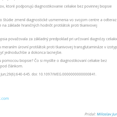
v, ktoré podporujú diagnostikovanie celiakie bez povinnej biopsie
ý do štúdie zmenil diagnostické usmernenia vo svojom centre a odteraz
e na základe hraničných hodnôt protilátok proti tkanivovej
opsia považovala za základný predpoklad pri určovaní diagnózy celiaki
u meraním úrovní protilátok proti tkanivovej transglutamináze v izoty
byť jednoduchšie a dokonca lacnejšie.
 pomocou biopsie? Čo si myslíte o diagnostikovaní celiakie bez
r pod článkom.
17 Jun;29(6):640-645. doi: 10.1097/MEG.0000000000000841.
c.com
Pridal:
Miloslav Jur