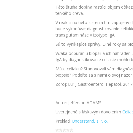
Táto štúdia dopĺňa rastúci objem dôkazo
tenkého čreva.
V reakcii na tieto zistenia tím zapojen
bude vykonávať diagnostikovanie celiaki
transglutamináze v izotype IgA.
Sú to vynikajúce správy. Dlhé roky sa bi
Vďaka odbúraniu biopsií a ich nahradeni
IgA by diagnostikovanie celiakie mohlo 
Máte celiakiu? Stanovovali vám diagnózu
biopsie? Podeľte sa s nami o svoj názo
Zdroj: Eur J Gastroenterol Hepatol. 20
Autor: Jefferson ADAMS
Uverejnené s láskavým dovolením
Celia
Preklad:
Understand, s. r. o.