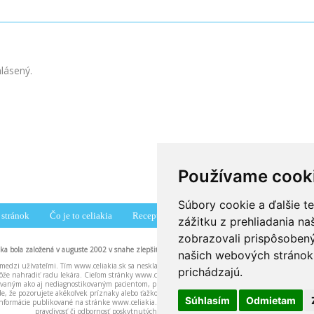
hlásený.
Používame cook
Súbory cookie a ďalšie t
stránok
Čo je to celiakia
Recepty
Združenia
Diskusné fórum
zážitku z prehliadania n
zobrazovali prispôsobený
nka bola založená v auguste 2002 v snahe zlepšiť povedomie pacientov o celiakii.
našich webových stránok 
medzi užívateľmi. Tím www.celiakia.sk sa neskladá z lekárov ani iných zdravotníckych pracovní
prichádzajú.
že nahradiť radu lekára. Cieľom stránky www.celiakia.sk a našich odpovedí na vaše otázky je 
ikovaným ako aj nediagnostikovaným pacientom, pričom u nediagnostikovaných pacientov môžu n
ade, že pozorujete akékoľvek príznaky alebo ťažkosti neznámeho pôvodu, dôrazne odporúčame b
Súhlasím
Odmietam
nformácie publikované na stránke www.celiakia.sk. Tím www.celiakia.sk nenesie žiadnu zodpove
pravdivosť či odbornosť poskytnutých informácií.