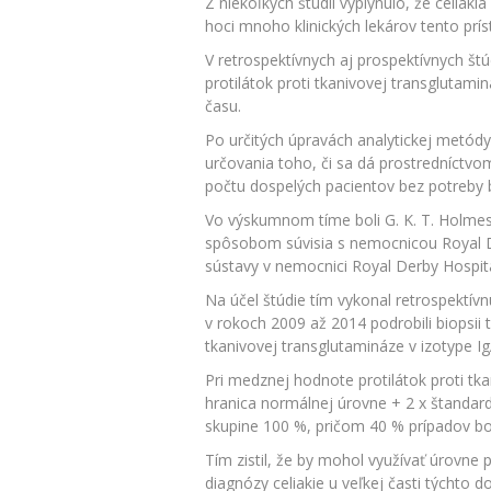
Z niekoľkých štúdií vyplynulo, že celia
hoci mnoho klinických lekárov tento prís
V retrospektívnych aj prospektívnych št
protilátok proti tkanivovej transglutami
času.
Po určitých úpravách analytickej metódy
určovania toho, či sa dá prostredníctvom
počtu dospelých pacientov bez potreby 
Vo výskumnom tíme boli G. K. T. Holmes, 
spôsobom súvisia s nemocnicou Royal De
sústavy v nemocnici Royal Derby Hospit
Na účel štúdie tím vykonal retrospektív
v rokoch 2009 až 2014 podrobili biopsii
tkanivovej transglutamináze v izotype Ig
Pri medznej hodnote protilátok proti tka
hranica normálnej úrovne + 2 x štandardn
skupine 100 %, pričom 40 % prípadov b
Tím zistil, že by mohol využívať úrovne 
diagnózy celiakie u veľkej časti týchto d