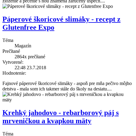
zloženie a pečenie s ňou znamená zaručený úspech.
...
Páperové škoricové slimáky - recept z
Glutenfree Expo
Téma
Magazín
Prečítané
2864x
prečítané
Vytvorené:
22:48 23.7.2018
Hodnotenie:
Fajnové páperové škoricové slimáky - aspoň pre mňa pečivo môjho
detstva - mala som ich takmer stále do školy na desiatu.
...
Krehký jahodovo - rebarborový páj s
mrveničkou a kvapkou mäty
Téma