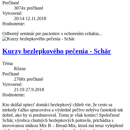
Prečítané
3074x
prečítané
Vytvorené:
20:14 12.11.2018
Hodnotenie:
Odborný seminár pre pacientov s ochorením celiakia
...
Kurzy bezlepkového pečenia - Schär
Téma
Rôzne
Prečítané
2768x
prečítané
Vytvorené:
21:19 27.9.2018
Hodnotenie:
Kto skúšal upiecť domáci bezlepkový chlieb vie, že cesto sa
niekedy ťažko spracováva a výsledné pečivo nebýva častokrát tak
dobré, ako by si predstavoval. Tomu je však koniec! Spoločnosť
Schär, výrobca chutných bezlepkových potravín, prichádza s
inovovanou múkou Mix B – Bread-Mix, ktorá má teraz vylepšené