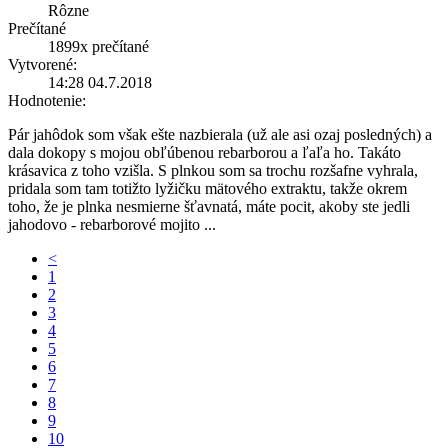
Rôzne
Prečítané
1899x
prečítané
Vytvorené:
14:28 04.7.2018
Hodnotenie:
Pár jahôdok som však ešte nazbierala (už ale asi ozaj posledných) a
dala dokopy s mojou obľúbenou rebarborou a ľaľa ho. Takáto
krásavica z toho vzišla. S plnkou som sa trochu rozšafne vyhrala,
pridala som tam totižto lyžičku mätového extraktu, takže okrem
toho, že je plnka nesmierne šťavnatá, máte pocit, akoby ste jedli
jahodovo - rebarborové mojito
...
<
1
2
3
4
5
6
7
8
9
10