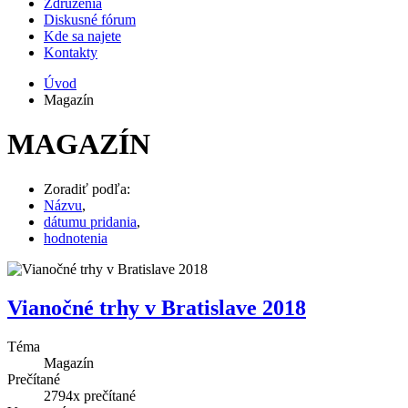
Združenia
Diskusné fórum
Kde sa najete
Kontakty
Úvod
Magazín
MAGAZÍN
Zoradiť podľa:
Názvu
,
dátumu pridania
,
hodnotenia
Vianočné trhy v Bratislave 2018
Téma
Magazín
Prečítané
2794x
prečítané