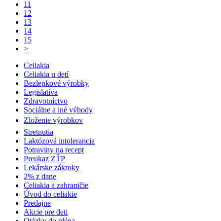
11
12
13
14
15
>
Celiakia
Celiakia u detí
Bezlepkové výrobky
Legislatíva
Zdravotníctvo
Sociálne a iné výhody
Zloženie výrobkov
Stretnutia
Laktózová intolerancia
Potraviny na recept
Preukaz ZŤP
Lekárske zákroky
2% z dane
Celiakia a zahraničie
Úvod do celiakie
Predajne
Akcie pre deti
Otázky do pléna