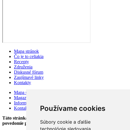
Mapa stránok
Čo je to celiakia
Recepty
Združenia
Diskusné fórum
Zaujímavé linky
Kontakty
Mapa stránok
Magazín
Information for visitors
Používame cookies
Kontakty
Táto stránka bola založená v auguste 2002 v snahe zlepšiť
Súbory cookie a ďalšie
povedomie pacientov o celiakii.
technológie sledovania