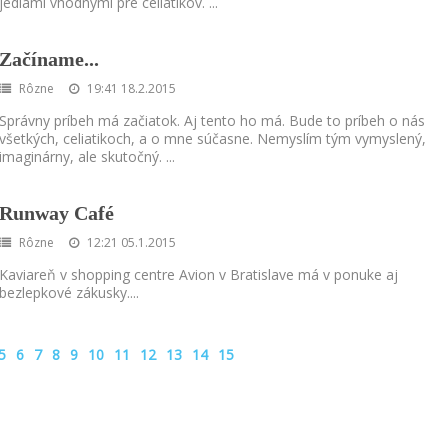
jedlami vhodnými pre celiatikov.
...
Začíname...
Rôzne
19:41 18.2.2015
Správny príbeh má začiatok. Aj tento ho má. Bude to príbeh o nás
všetkých, celiatikoch, a o mne súčasne. Nemyslím tým vymyslený,
imaginárny, ale skutočný.
...
Runway Café
Rôzne
12:21 05.1.2015
Kaviareň v shopping centre Avion v Bratislave má v ponuke aj
bezlepkové zákusky.
...
5
6
7
8
9
10
11
12
13
14
15