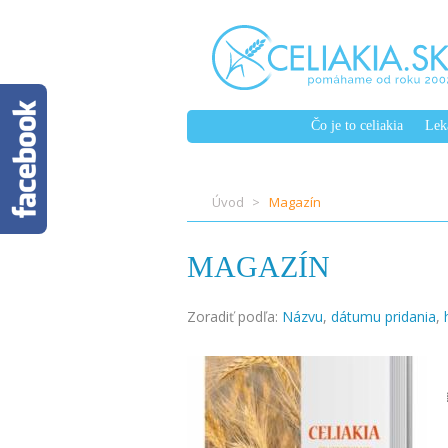
Čo je to celiakia
Lek
Úvod
Magazín
MAGAZÍN
Zoradiť podľa:
Názvu
,
dátumu pridania
,