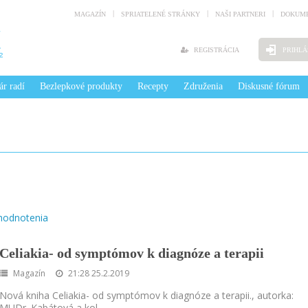
MAGAZÍN
SPRIATELENÉ STRÁNKY
NAŠI PARTNERI
DOKUME
REGISTRÁCIA
PRIHLÁ
ár radí
Bezlepkové produkty
Recepty
Združenia
Diskusné fórum
hodnotenia
Celiakia- od symptómov k diagnóze a terapii
Magazín
21:28 25.2.2019
Nová kniha Celiakia- od symptómov k diagnóze a terapii., autorka:
MUDr. Kabátová a kol.
...