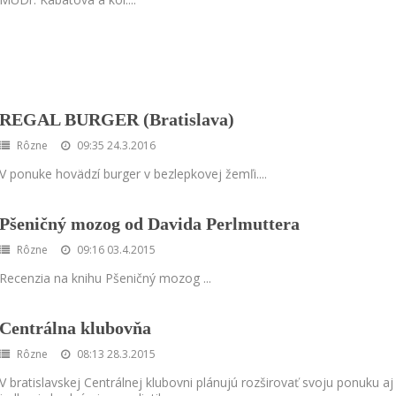
REGAL BURGER (Bratislava)
Rôzne
09:35 24.3.2016
V ponuke hovädzí burger v bezlepkovej žemľi.
...
Pšeničný mozog od Davida Perlmuttera
Rôzne
09:16 03.4.2015
Recenzia na knihu Pšeničný mozog
...
Centrálna klubovňa
Rôzne
08:13 28.3.2015
V bratislavskej Centrálnej klubovni plánujú rozširovať svoju ponuku aj