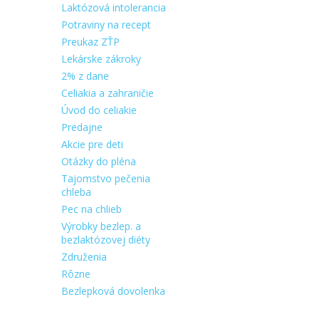
Laktózová intolerancia
Potraviny na recept
Preukaz ZŤP
Lekárske zákroky
2% z dane
Celiakia a zahraničie
Úvod do celiakie
Predajne
Akcie pre deti
Otázky do pléna
Tajomstvo pečenia
chleba
Pec na chlieb
Výrobky bezlep. a
bezlaktózovej diéty
Združenia
Rôzne
Bezlepková dovolenka