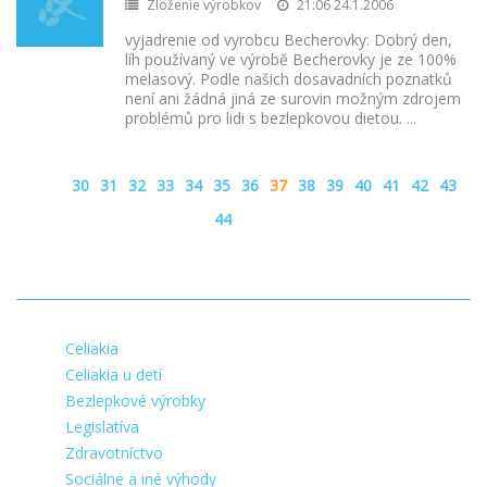
Zloženie výrobkov
21:06 24.1.2006
vyjadrenie od vyrobcu Becherovky: Dobrý den,
líh používaný ve výrobě Becherovky je ze 100%
melasový. Podle našich dosavadních poznatků
není ani žádná jiná ze surovin možným zdrojem
problémů pro lidi s bezlepkovou dietou.
...
30
31
32
33
34
35
36
37
38
39
40
41
42
43
44
Celiakia
Celiakia u detí
Bezlepkové výrobky
Legislatíva
Zdravotníctvo
Sociálne a iné výhody