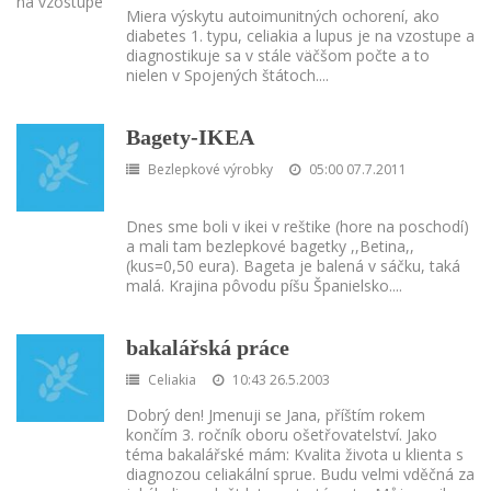
Miera výskytu autoimunitných ochorení, ako
diabetes 1. typu, celiakia a lupus je na vzostupe a
diagnostikuje sa v stále väčšom počte a to
nielen v Spojených štátoch.
...
Bagety-IKEA
Bezlepkové výrobky
05:00 07.7.2011
Dnes sme boli v ikei v reštike (hore na poschodí)
a mali tam bezlepkové bagetky ,,Betina,,
(kus=0,50 eura). Bageta je balená v sáčku, taká
malá. Krajina pôvodu píšu Španielsko.
...
bakalářská práce
Celiakia
10:43 26.5.2003
Dobrý den! Jmenuji se Jana, příštím rokem
končím 3. ročník oboru ošetřovatelství. Jako
téma bakalářské mám: Kvalita života u klienta s
diagnozou celiakální sprue. Budu velmi vděčná za