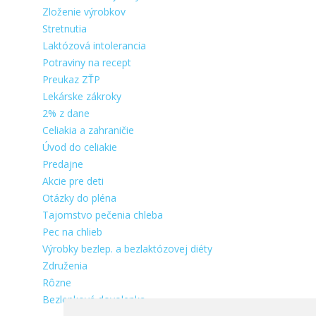
Zloženie výrobkov
Stretnutia
Laktózová intolerancia
Potraviny na recept
Preukaz ZŤP
Lekárske zákroky
2% z dane
Celiakia a zahraničie
Úvod do celiakie
Predajne
Akcie pre deti
Otázky do pléna
Tajomstvo pečenia chleba
Pec na chlieb
Výrobky bezlep. a bezlaktózovej diéty
Združenia
Rôzne
Bezlepková dovolenka