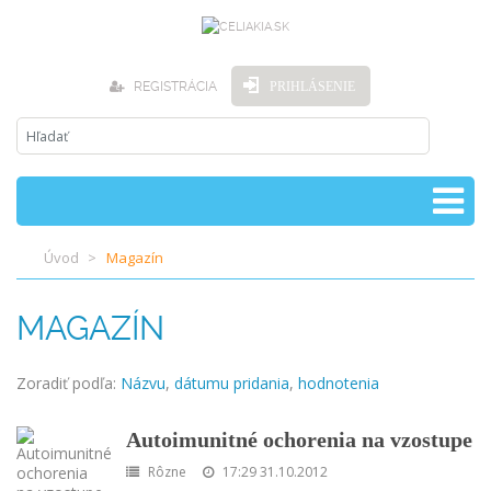
REGISTRÁCIA
PRIHLÁSENIE
Úvod
Magazín
MAGAZÍN
Zoradiť podľa:
Názvu
,
dátumu pridania
,
hodnotenia
Autoimunitné ochorenia na vzostupe
Rôzne
17:29 31.10.2012