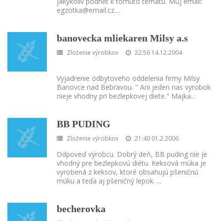
jakýkoliv podnět k tomuto tématu. Můj email:
egzotka@email.cz.
...
banovecka mliekaren Milsy a.s
Zloženie výrobkov
22:56 14.12.2004
Vyjadrenie odbytoveho oddelenia firmy Milsy
Banovce nad Bebravou. " Ani jeden nas vyrobok
nieje vhodny pri bezlepkovej diete." Majka
...
BB PUDING
Zloženie výrobkov
21:40 01.2.2006
Odpoveď výrobcu. Dobrý deň, BB puding nie je
vhodný pre bezlepkovú diétu. Keksová múka je
vyrobená z keksov, ktoré obsahujú pšeničnú
múku a teda aj pšeničný lepok.
...
becherovka