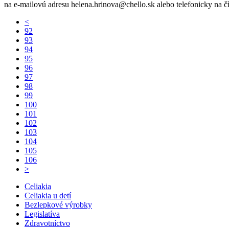
na e-mailovú adresu helena.hrinova@chello.sk alebo telefonicky na č
<
92
93
94
95
96
97
98
99
100
101
102
103
104
105
106
>
Celiakia
Celiakia u detí
Bezlepkové výrobky
Legislatíva
Zdravotníctvo