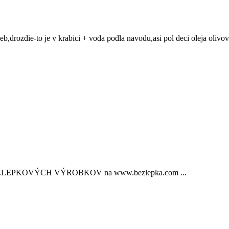
ieb,drozdie-to je v krabici + voda podla navodu,asi pol deci oleja oli
BEZLEPKOVÝCH VÝROBKOV na www.bezlepka.com
...