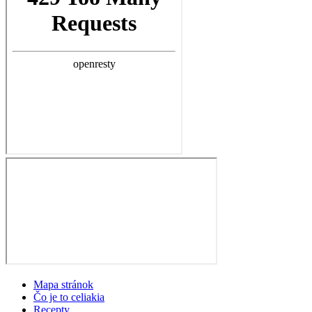
Mapa stránok
Čo je to celiakia
Recepty