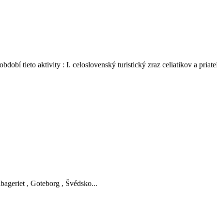
dobí tieto aktivity : I. celoslovenský turistický zraz celiatikov a pria
ageriet , Goteborg , Švédsko
...