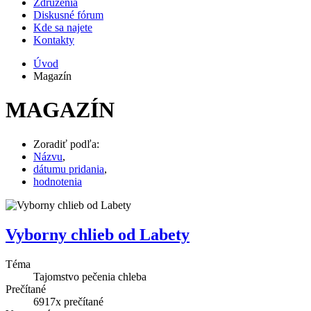
Združenia
Diskusné fórum
Kde sa najete
Kontakty
Úvod
Magazín
MAGAZÍN
Zoradiť podľa:
Názvu
,
dátumu pridania
,
hodnotenia
Vyborny chlieb od Labety
Téma
Tajomstvo pečenia chleba
Prečítané
6917x
prečítané