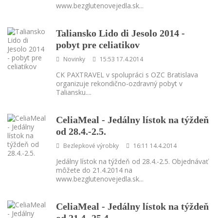
www.bezglutenovejedla.sk
...
Taliansko Lido di Jesolo 2014 -
pobyt pre celiatikov
Novinky
15:53 17.4.2014
CK PAXTRAVEL v spolupráci s OZC Bratislava
organizuje rekondično-ozdravný pobyt v
Taliansku.
...
CeliaMeal - Jedálny lístok na týždeň
od 28.4.-2.5.
Bezlepkové výrobky
16:11 14.4.2014
Jedálny lístok na týždeň od 28.4.-2.5. Objednávať
môžete do 21.4.2014 na
www.bezglutenovejedla.sk
...
CeliaMeal - Jedálny lístok na týždeň
od 21.4.-25.4.