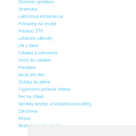
Zloženie výrobkov
Stretnutia
Laktózová intolerancia
Potraviny na recept
Preukaz ZŤP
Lekárske zákroky
2% z dane
Celiakia a zahraničie
Úvod do celiakie
Predajne
Akcie pre deti
Otázky do pléna
Tajomstvo pečenia chleba
Pec na chlieb
Výrobky bezlep. a bezlaktózovej diéty
Združenia
Rôzne
Bezlepková dovolenka