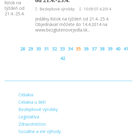
Bezlepkové výrobky
10:09 07.4.2014
Jedálny lístok na týždeň od 21.4.-25.4.
Objednávať môžete do 14.4.2014 na
www.bezglutenovejedla.sk
...
28
29
30
31
32
33
34
35
36
37
38
39
40
41
42
Celiakia
Celiakia u detí
Bezlepkové výrobky
Legislatíva
Zdravotníctvo
Sociálne a iné výhody