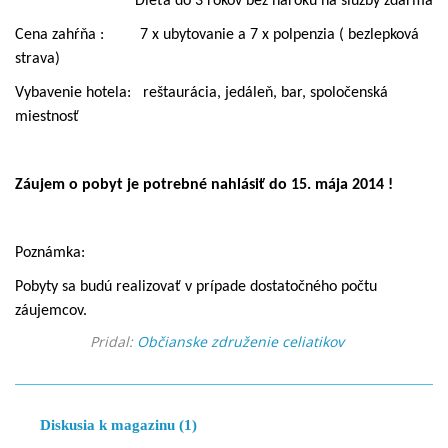
Dieťa do 3 rokov bez nároku na služby zdarma
Cena zahŕňa :
7 x ubytovanie a 7 x polpenzia ( bezlepková
strava)
Vybavenie hotela:
reštaurácia, jedáleň, bar, spoločenská
miestnosť
Záujem o pobyt je potrebné nahlásiť do 15. mája 2014 !
Poznámka:
Pobyty sa budú realizovať v prípade dostatočného počtu
záujemcov.
Pridal:
Občianske združenie celiatikov
Diskusia k magazinu (1)