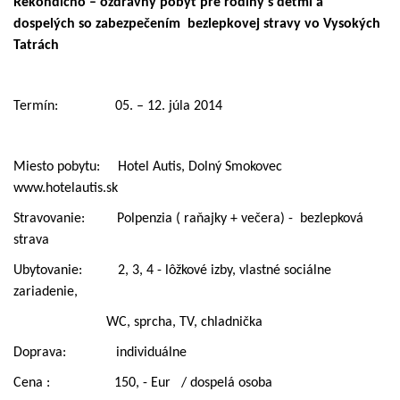
Rekondično – ozdravný pobyt pre rodiny s deťmi a
dospelých
so zabezpečením
bezlepkovej stravy vo Vysokých
Tatrách
Termín:
05. – 12. júla 2014
Miesto pobytu:
Hotel Autis, Dolný Smokovec
www.hotelautis.sk
Stravovanie:
Polpenzia ( raňajky + večera) -
bezlepková
strava
Ubytovanie:
2, 3, 4 - lôžkové izby, vlastné sociálne
zariadenie,
WC, sprcha, TV, chladnička
Doprava:
individuálne
Cena :
150, - Eur
/ dospelá osoba