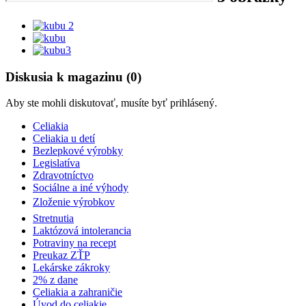
Diskusia k magazinu (0)
Aby ste mohli diskutovať, musíte byť prihlásený.
Celiakia
Celiakia u detí
Bezlepkové výrobky
Legislatíva
Zdravotníctvo
Sociálne a iné výhody
Zloženie výrobkov
Stretnutia
Laktózová intolerancia
Potraviny na recept
Preukaz ZŤP
Lekárske zákroky
2% z dane
Celiakia a zahraničie
Úvod do celiakie