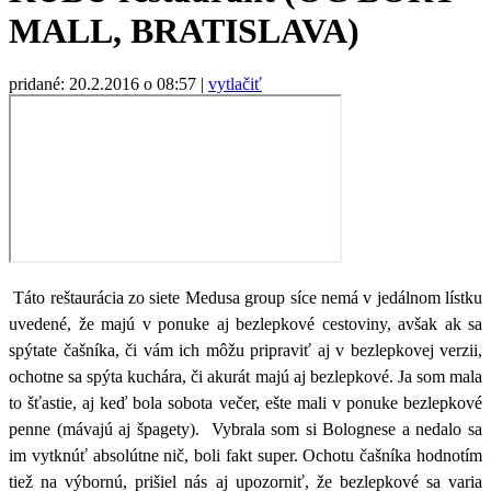
MALL, BRATISLAVA)
pridané: 20.2.2016 o 08:57
|
vytlačiť
Táto reštaurácia zo siete Medusa group síce nemá v jedálnom lístku
uvedené, že majú v ponuke aj bezlepkové cestoviny, avšak ak sa
spýtate čašníka, či vám ich môžu pripraviť aj v bezlepkovej verzii,
ochotne sa spýta kuchára, či akurát majú aj bezlepkové. Ja som mala
to šťastie, aj keď bola sobota večer, ešte mali v ponuke bezlepkové
penne (mávajú aj špagety). Vybrala som si Bolognese a nedalo sa
im vytknúť absolútne nič, boli fakt super. Ochotu čašníka hodnotím
tiež na výbornú, prišiel nás aj upozorniť, že bezlepkové sa varia