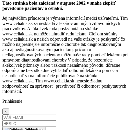
Táto stránka bola založená v auguste 2002 v snahe zlepšiť
povedomie pacientov o celiakii.
Jej najväčším prínosom je výmena informácií medzi užívateľmi. Tím
www.celiakia.sk sa neskladá z lekárov ani iných zdravotníckych
pracovníkov. Akákoľvek rada poskytnutá na stránke
www.celiakia.sk nemôže nahradiť radu lekára. Cieľom stránky
www.celiakia.sk a našich odpovedí na vaše otázky je poskytnúť čo
možno najpresnejšie informácie o chorobe tak diagnostikovaným
ako aj nediagnostikovaným pacientom, pričom u
nediagnostikovaných pacientov môžu naše rady pomôcť lekárom pri
správnom diagnostikovaní choroby.V prípade, že pozorujete
akékoľvek príznaky alebo ťažkosti neznámeho pôvodu, dôrazne
odporúčame bezodkladne vyhľadať odbornú lekársku pomoc a
nespoliehať sa na informácie publikované na stránke
www.celiakia.sk. Tím www.celiakia.sk nenesie žiadnu
zodpovednosť za správnosť, pravdivosť či odbornosť poskytnutých
informácií.
Prihlásenie
×
Prihlásiť sa