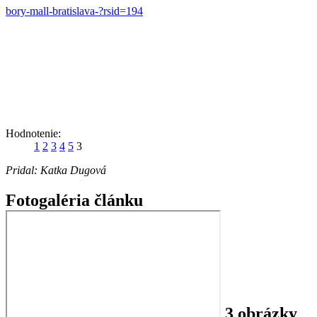
bory-mall-bratislava-?rsid=194
Hodnotenie:
1
2
3
4
5
3
Pridal:
Katka Dugová
Fotogaléria článku
3 obrázky