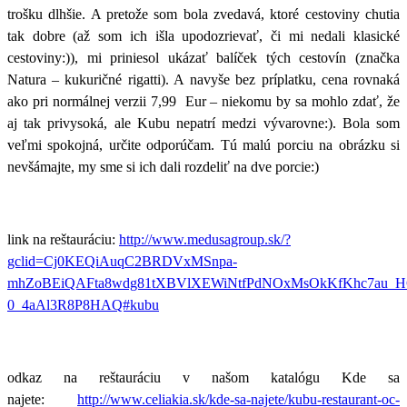
trošku dlhšie. A pretože som bola zvedavá, ktoré cestoviny chutia
tak dobre (až som ich išla upodozrievať, či mi nedali klasické
cestoviny:)), mi priniesol ukázať balíček tých cestovín (značka
Natura – kukuričné rigatti). A navyše bez príplatku, cena rovnaká
ako pri normálnej verzii 7,99 Eur – niekomu by sa mohlo zdať, že
aj tak privysoká, ale Kubu nepatrí medzi vývarovne:). Bola som
veľmi spokojná, určite odporúčam.
Tú malú porciu na obrázku si
nevšámajte, my sme si ich dali rozdeliť na dve porcie:)
link na reštauráciu:
http://www.medusagroup.sk/?
gclid=Cj0KEQiAuqC2BRDVxMSnpa-
mhZoBEiQAFta8wdg81tXBVlXEWiNtfPdNOxMsOkKfKhc7au_H
0_4aAl3R8P8HAQ#kubu
odkaz na reštauráciu v našom katalógu Kde sa
najete:
http://www.celiakia.sk/kde-sa-najete/kubu-restaurant-oc-