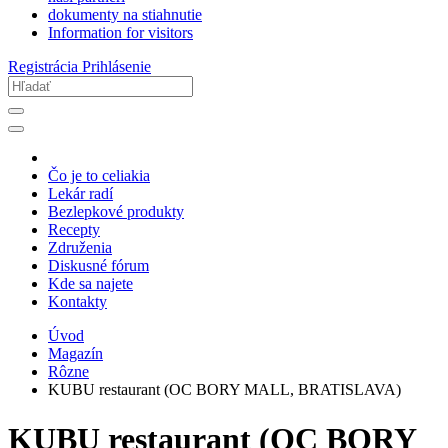
dokumenty na stiahnutie
Information for visitors
Registrácia
Prihlásenie
Čo je to celiakia
Lekár radí
Bezlepkové produkty
Recepty
Združenia
Diskusné fórum
Kde sa najete
Kontakty
Úvod
Magazín
Rôzne
KUBU restaurant (OC BORY MALL, BRATISLAVA)
KUBU restaurant (OC BORY