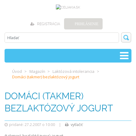
REGISTRÁCIA
PRIHLÁSENIE
Úvod
Magazín
Laktózová intolerancia
Domáci (takmer) bezlaktózový jogurt
DOMÁCI (TAKMER)
BEZLAKTÓZOVÝ JOGURT
pridané: 27.2.2007 o 10:00
|
vytlačiť
(takmer) bezlaktózvový jogurt