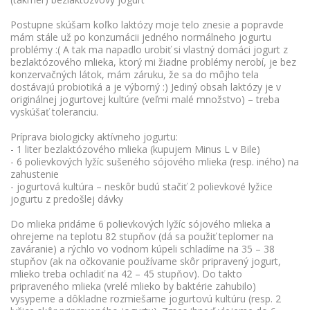
Postupne skúšam koľko laktózy moje telo znesie a popravde
mám stále už po konzumácii jedného normálneho jogurtu
problémy :( A tak ma napadlo urobiť si vlastný domáci jogurt z
bezlaktózového mlieka, ktorý mi žiadne problémy nerobí, je bez
konzervačných látok, mám záruku, že sa do môjho tela
dostávajú probiotiká a je výborný :) Jediný obsah laktózy je v
originálnej jogurtovej kultúre (veľmi malé množstvo) – treba
vyskúšať toleranciu.
Príprava biologicky aktívneho jogurtu:
- 1 liter bezlaktózového mlieka (kupujem Minus L v Bile)
- 6 polievkových lyžíc sušeného sójového mlieka (resp. iného) na
zahustenie
- jogurtová kultúra – neskôr budú stačiť 2 polievkové lyžice
jogurtu z predošlej dávky
Do mlieka pridáme 6 polievkových lyžíc sójového mlieka a
ohrejeme na teplotu 82 stupňov (dá sa použiť teplomer na
zaváranie) a rýchlo vo vodnom kúpeli schladíme na 35 – 38
stupňov (ak na očkovanie používame skôr pripravený jogurt,
mlieko treba ochladiť na 42 – 45 stupňov). Do takto
pripraveného mlieka (vrelé mlieko by baktérie zahubilo)
vysypeme a dôkladne rozmiešame jogurtovú kultúru (resp. 2