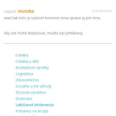
moncika
napísal:
15:29 29.6.2010
wau! tak toto je uzasne! konecne nova sprava aj pre mna.
Aby ste mohli diskutovať, musíte byť prihlásený.
Celiakia
Celiakia u detí
Bezlepkové výrobky
Legislatíva
Zdravotníctvo
Sociálne a iné výhody
Zloženie výrobkov
Stretnutia
Laktózová intolerancia
Potraviny na recept