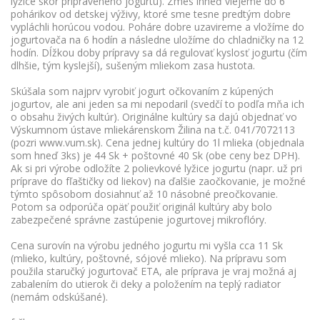
lyžice skôr pripraveného jogurtu). Zmes ihneď vlejeme do 6
pohárikov od detskej výživy, ktoré sme tesne predtým dobre
vypláchli horúcou vodou. Poháre dobre uzavireme a vložíme do
jogurtovača na 6 hodín a následne uložíme do chladničky na 12
hodín. Dĺžkou doby prípravy sa dá regulovať kyslosť jogurtu (čím
dlhšie, tým kyslejší), sušeným mliekom zasa hustota.
Skúšala som najprv vyrobiť jogurt očkovaním z kúpených
jogurtov, ale ani jeden sa mi nepodaril (svedčí to podľa mňa ich
o obsahu živých kultúr). Originálne kultúry sa dajú objednať vo
Výskumnom ústave mliekárenskom Žilina na t.č. 041/7072113
(pozri www.vum.sk). Cena jednej kultúry do 1l mlieka (objednala
som hneď 3ks) je 44 Sk + poštovné 40 Sk (obe ceny bez DPH).
Ak si pri výrobe odložíte 2 polievkové lyžice jogurtu (napr. už pri
príprave do fľaštičky od liekov) na ďalšie zaočkovanie, je možné
týmto spôsobom dosiahnuť až 10 násobné preočkovanie.
Potom sa odporúča opäť použiť originál kultúry aby bolo
zabezpečené správne zastúpenie jogurtovej mikroflóry.
Cena surovín na výrobu jedného jogurtu mi vyšla cca 11 Sk
(mlieko, kultúry, poštovné, sójové mlieko). Na prípravu som
použila staručký jogurtovač ETA, ale príprava je vraj možná aj
zabalením do utierok či deky a položením na teplý radiator
(nemám odskúšané).