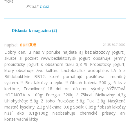
frčka.
Pridal:
frcka
Diskusia k magazinu (2)
duri008
napísal:
21:35 30.7.2007
Dobry den, u nas v ponuke najdete aj bezlaktozovy jogurt:)
skuste si pozriet www.bezlaktozy.sk jogurt obsahuje: Jemný
probiotický jogurt s obsahom tuku 3,8 % Probiotický jogurt,
ktorý obsahuje živú kultúru Lactobacillus acidophilus LA 5 a
Bifidobaktérie BB12, ktoré pomáhajú posilňovať imunitný
systém. !!! Bez laktózy a lepku !!! Obsah balenia 500 g, 6 ks v
kartóne, Trvanlivosť 18 dní od dátumu výroby VÝŽIVOVÁ
HODNOTA v 100g: Energia: 320kj / 75kcal Bielkoviny: 4,3g
Uhlohydráty: 5,8g Z toho fruktóza: 5,8g Tuk: 3,8g Nasýtené
mastné kyseliny: 2,3g Vláknina: 0,0g Sodík: 0,05g *obsah laktózy
nižší ako 0,1g/100g Neobsahuje chemické prísady ani
konzervačné látky