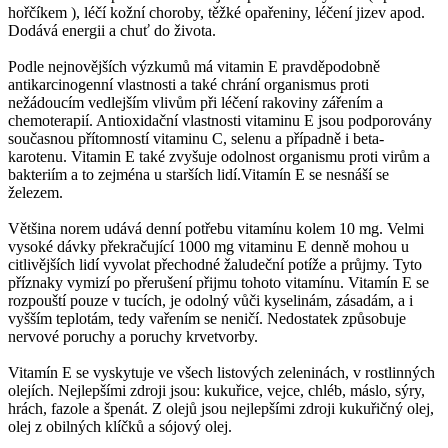
hořčíkem ), léčí kožní choroby, těžké opařeniny, léčení jizev apod.
Dodává energii a chuť do života.
Podle nejnovějších výzkumů má vitamin E pravděpodobně
antikarcinogenní vlastnosti a také chrání organismus proti
nežádoucím vedlejším vlivům při léčení rakoviny zářením a
chemoterapií. Antioxidační vlastnosti vitaminu E jsou podporovány
současnou přítomností vitaminu C, selenu a případně i beta-
karotenu. Vitamin E také zvyšuje odolnost organismu proti virům a
bakteriím a to zejména u starších lidí.Vitamín E se nesnáší se
železem.
Většina norem udává denní potřebu vitamínu kolem 10 mg. Velmi
vysoké dávky překračující 1000 mg vitaminu E denně mohou u
citlivějších lidí vyvolat přechodné žaludeční potíže a průjmy. Tyto
příznaky vymizí po přerušení přijmu tohoto vitamínu. Vitamín E se
rozpouští pouze v tucích, je odolný vůči kyselinám, zásadám, a i
vyšším teplotám, tedy vařením se neničí. Nedostatek způsobuje
nervové poruchy a poruchy krvetvorby.
Vitamín E se vyskytuje ve všech listových zeleninách, v rostlinných
olejích. Nejlepšími zdroji jsou: kukuřice, vejce, chléb, máslo, sýry,
hrách, fazole a špenát. Z olejů jsou nejlepšími zdroji kukuřičný olej,
olej z obilných klíčků a sójový olej.