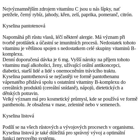
Nejvýznamnějším zdrojem vitamínu C jsou u nás šípky, nať
petržele, černý rybíz, jahody, křen, zelí, paprika, pomeranč, citrón.
Kyselina pantotenová
Napomáhá při růstu vlasů, léčí některé alergie. Má význam při
tvorbě protilátek a účastní se imunitních procesů. Nedostatek tohoto
vitaminu je většinou spojen s nedostatkem celé skupiny vitaminů B-
komplexu.
Denní doporučená dávka je 6 mg. Vyšší nároky na příjem tohoto
vitaminu mají alkoholici, ženy, užívající orální antikoncepci,
diabetici, starší lidé a lidé s onemocněním trávicího traktu.
Kyselina pantothenová se nejčastěji ve formě pantothenanu
vápenatého přidává spolu s ostatními vitaminy B-komplexu do
cereálních produktů (cereální snídaně), nápojů, dietetických a
dětských potravin.
Velký význam má pro kosmetický průmysl, kde se používá ve formě
panthenolu. Je obsažena v mase, zelenině nebo v semenech.
Kyselina listová
Podílí se na všech růstových a vývojových procesech v organismu.
Kyselina listová je také důležitá pro správný vývoj a optimální
funkci nervového systému.