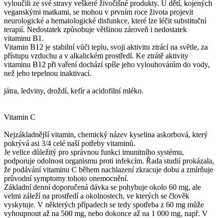
vyloučili ze své stravy veškeré živočišné produkty. U dětí, kojených
veganskými matkami, se mohou v prvním roce života projevit
neurologické a hematologické disfunkce, které lze léčit substituční
terapií. Nedostatek způsobuje většinou zároveň i nedostatek
vitaminu B1.
Vitamin B12 je stabilní vůči teplu, svoji aktivitu ztrácí na světle, za
přístupu vzduchu a v alkalickém prostředí. Ke ztrátě aktivity
vitaminu B12 při vaření dochází spíše jeho vylouhováním do vody,
než jeho tepelnou inaktivací.
játra, ledviny, droždí, kefír a acidofilní mléko.
Vitamin C
Nejzákladnější vitamin, chemický název kyselina askorbová, který
pokrývá asi 3/4 celé naší potřeby vitaminů.
Je velice důležitý pro správnou funkci imunitního systému,
podporuje odolnost organismu proti infekcím. Řada studií prokázala,
že podávání vitaminu C během nachlazení zkracuje dobu a zmírňuje
průvodní symptomy tohoto onemocnění.
Základní denní doporučená dávka se pohybuje okolo 60 mg, ale
velmi záleží na prostředí a okolnostech, ve kterých se člověk
vyskytuje. V některých případech se tedy spotřeba z 60 mg může
vyhoupnout až na 500 mg, nebo dokonce až na 1 000 mg, např. V