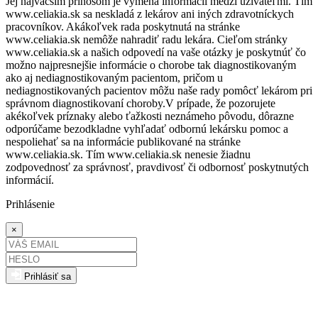
Jej najväčším prínosom je výmena informácií medzi užívateľmi. Tím
www.celiakia.sk sa neskladá z lekárov ani iných zdravotníckych
pracovníkov. Akákoľvek rada poskytnutá na stránke
www.celiakia.sk nemôže nahradiť radu lekára. Cieľom stránky
www.celiakia.sk a našich odpovedí na vaše otázky je poskytnúť čo
možno najpresnejšie informácie o chorobe tak diagnostikovaným
ako aj nediagnostikovaným pacientom, pričom u
nediagnostikovaných pacientov môžu naše rady pomôcť lekárom pri
správnom diagnostikovaní choroby.V prípade, že pozorujete
akékoľvek príznaky alebo ťažkosti neznámeho pôvodu, dôrazne
odporúčame bezodkladne vyhľadať odbornú lekársku pomoc a
nespoliehať sa na informácie publikované na stránke
www.celiakia.sk. Tím www.celiakia.sk nenesie žiadnu
zodpovednosť za správnosť, pravdivosť či odbornosť poskytnutých
informácií.
Prihlásenie
×
Prihlásiť sa