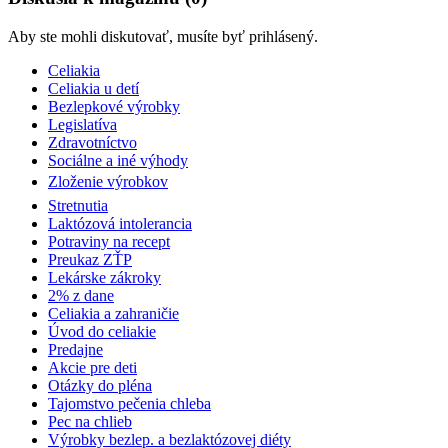
Aby ste mohli diskutovať, musíte byť prihlásený.
Celiakia
Celiakia u detí
Bezlepkové výrobky
Legislatíva
Zdravotníctvo
Sociálne a iné výhody
Zloženie výrobkov
Stretnutia
Laktózová intolerancia
Potraviny na recept
Preukaz ZŤP
Lekárske zákroky
2% z dane
Celiakia a zahraničie
Úvod do celiakie
Predajne
Akcie pre deti
Otázky do pléna
Tajomstvo pečenia chleba
Pec na chlieb
Výrobky bezlep. a bezlaktózovej diéty