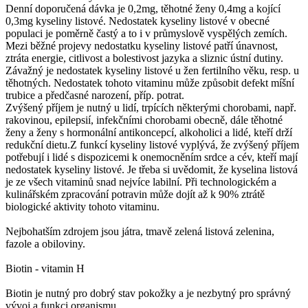
Denní doporučená dávka je 0,2mg, těhotné ženy 0,4mg a kojící
0,3mg kyseliny listové. Nedostatek kyseliny listové v obecné
populaci je poměrně častý a to i v průmyslově vyspělých zemích.
Mezi běžné projevy nedostatku kyseliny listové patří únavnost,
ztráta energie, citlivost a bolestivost jazyka a sliznic ústní dutiny.
Závažný je nedostatek kyseliny listové u žen fertilního věku, resp. u
těhotných. Nedostatek tohoto vitaminu může způsobit defekt míšní
trubice a předčasné narození, příp. potrat.
Zvýšený příjem je nutný u lidí, trpících některými chorobami, např.
rakovinou, epilepsií, infekčními chorobami obecně, dále těhotné
ženy a ženy s hormonální antikoncepcí, alkoholici a lidé, kteří drží
redukční dietu.Z funkcí kyseliny listové vyplývá, že zvýšený příjem
potřebují i lidé s dispozicemi k onemocněním srdce a cév, kteří mají
nedostatek kyseliny listové. Je třeba si uvědomit, že kyselina listová
je ze všech vitaminů snad nejvíce labilní. Při technologickém a
kulinářském zpracování potravin může dojít až k 90% ztrátě
biologické aktivity tohoto vitaminu.
Nejbohatším zdrojem jsou játra, tmavě zelená listová zelenina,
fazole a obiloviny.
Biotin - vitamin H
Biotin je nutný pro dobrý stav pokožky a je nezbytný pro správný
vývoj a funkci organismu.