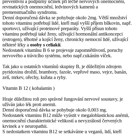
preventivní a podpůrný účinek při léčbě nervových onemocnění,
revmatických onemocnění, ledvinových kamenů a
premenstruačního syndromu.
Denní doporučená dávka se pohybuje okolo 2mg. Větší množství
tohoto vitaminu potřebují lidé, kteří mají vyšší příjem bílkovin, např.
sportovci, užívající proteinové preparáty. Vyšší přísun tohoto
vitaminu potřebují také ženy, užívající hormonální antikoncepci
(estrogen), těhotné a kojící ženy, chronicky nemocní lidé, užívající
některé léky a
osoby s celiakií
.
Nedostatek vitamínu B 6 se projevuje zapomnětlivostí, poruchy
nervového a trávicího systému, nebo např.cukáním víček.
Tak jako u ostatních vitamínů skupiny B, je důležitým zdrojem
pyridoxinu droždí, brambory, fazole, vepřové maso, vejce, banán,
zelí, mrkev, ořechy, kuřata a ryby.
Vitamin B 12 ( kobalamin )
Hraje důležitou roli pro správné fungování nervové soustavy, je
užíván jako lék proti anemii.
Denní doporučená dávka se pohybuje okolo 0,003 mg.
Nedostatek vitaminu B12 může vyústit v megaloblastickou anémii,
onemocnění charakteristické velikostí a nevyzrálostí červených
krvinek a v neuropathii.
S nedostatkem vitaminu B12 se setkáváme u veganů, lidí, kteří