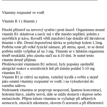
Vitaminy rozpustné ve vodě
Vitamin B 1 ( thiamin )
Působí příznivě na nervový systém i proti únavě. Organismus neumí
vitamín B1 skladovat a navíc má v těle mnoho nepřátel, jedním z
největších je káva. Rovněž větší množství čaje dokáže též likvidovat
thiamin v těle. Denní doporučená dávka se pohybuje kolem 1,5mg.
Potřeba roste při velké fyzické námaze, při stresu, apod., to se denní
potřeba může vyšplhat až na 3 mg. Thiamin se v lidském organismu
téměř neukládá, jeho zásoba stačí na 4-10 dnů. Je nutné tento
vitamin denně přijímat.
Předávkování vitaminem B1 nehrozí, byly popsány ojedinělé
alergické reakce u senzitivních lidí při ústním podání 5-10 mg
vitaminu B1.
Vitamin B1 je citlivý na teplotu, vzdušný kyslík a světlo a stejně
jako ostatní vitaminy rozpustné ve vodě, i na vylouhování do
varného nálevu.
Nedostatek vitaminu se projevuje nespavostí, špatnou koncentrací,
bolestmi hlavy, záněty nervů, dále se může dostavit i deprese nebo
melancholie. Příjem tohoto vitaminu se vyžaduje při některých
nemocech, otravách nikotinem, olovem či arzenem a při těhotenství.