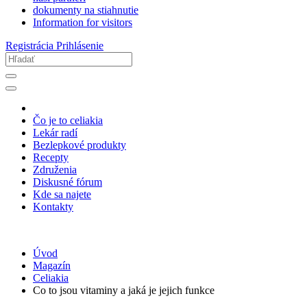
dokumenty na stiahnutie
Information for visitors
Registrácia
Prihlásenie
Čo je to celiakia
Lekár radí
Bezlepkové produkty
Recepty
Združenia
Diskusné fórum
Kde sa najete
Kontakty
Úvod
Magazín
Celiakia
Co to jsou vitaminy a jaká je jejich funkce