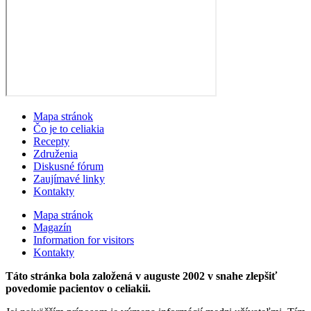
Mapa stránok
Čo je to celiakia
Recepty
Združenia
Diskusné fórum
Zaujímavé linky
Kontakty
Mapa stránok
Magazín
Information for visitors
Kontakty
Táto stránka bola založená v auguste 2002 v snahe zlepšiť
povedomie pacientov o celiakii.