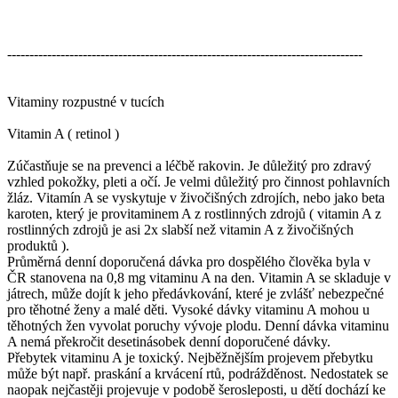
--------------------------------------------------------------------------------
Vitaminy rozpustné v tucích
Vitamin A ( retinol )
Zúčastňuje se na prevenci a léčbě rakovin. Je důležitý pro zdravý
vzhled pokožky, pleti a očí. Je velmi důležitý pro činnost pohlavních
žláz. Vitamín A se vyskytuje v živočišných zdrojích, nebo jako beta
karoten, který je provitaminem A z rostlinných zdrojů ( vitamin A z
rostlinných zdrojů je asi 2x slabší než vitamin A z živočišných
produktů ).
Průměrná denní doporučená dávka pro dospělého člověka byla v
ČR stanovena na 0,8 mg vitaminu A na den. Vitamin A se skladuje v
játrech, může dojít k jeho předávkování, které je zvlášť nebezpečné
pro těhotné ženy a malé děti. Vysoké dávky vitaminu A mohou u
těhotných žen vyvolat poruchy vývoje plodu. Denní dávka vitaminu
A nemá překročit desetinásobek denní doporučené dávky.
Přebytek vitaminu A je toxický. Nejběžnějším projevem přebytku
může být např. praskání a krvácení rtů, podrážděnost. Nedostatek se
naopak nejčastěji projevuje v podobě šerosleposti, u dětí dochází ke