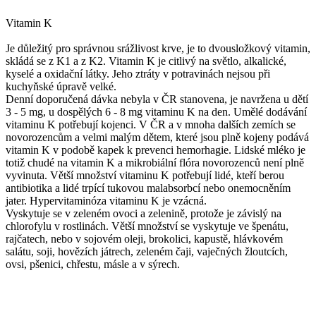
Vitamin K
Je důležitý pro správnou srážlivost krve, je to dvousložkový vitamin,
skládá se z K1 a z K2. Vitamin K je citlivý na světlo, alkalické,
kyselé a oxidační látky. Jeho ztráty v potravinách nejsou při
kuchyňské úpravě velké.
Denní doporučená dávka nebyla v ČR stanovena, je navržena u dětí
3 - 5 mg, u dospělých 6 - 8 mg vitaminu K na den. Umělé dodávání
vitaminu K potřebují kojenci. V ČR a v mnoha dalších zemích se
novorozencům a velmi malým dětem, které jsou plně kojeny podává
vitamin K v podobě kapek k prevenci hemorhagie. Lidské mléko je
totiž chudé na vitamin K a mikrobiální flóra novorozenců není plně
vyvinuta. Větší množství vitaminu K potřebují lidé, kteří berou
antibiotika a lidé trpící tukovou malabsorbcí nebo onemocněním
jater. Hypervitaminóza vitaminu K je vzácná.
Vyskytuje se v zeleném ovoci a zelenině, protože je závislý na
chlorofylu v rostlinách. Větší množství se vyskytuje ve špenátu,
rajčatech, nebo v sojovém oleji, brokolici, kapustě, hlávkovém
salátu, soji, hovězích játrech, zeleném čaji, vaječných žloutcích,
ovsi, pšenici, chřestu, másle a v sýrech.
--------------------------------------------------------------------------------