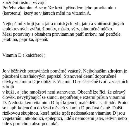
zbrždění růstu a vývoje.
Potřeba vitaminu A se může krýt i přívodem jeho provitaminu
(karotenu), který se v játrech mění na vitamin A.
Nejlepšími zdroji jsou: játra mořských ryb, játra a vnitřnosti jiných
teplokrevných zvířat, žloutky, máslo, sýry, plnotučné mléko.
Mezi potraviny s obsahem provitaminu patří mrkev, nať petržele,
jeřabina, paprika, špenát.
Vitamin D ( kalciferol )
Je v běžných potravinách poměrně vzácný. Nejbohatším zdrojem je
působení ultrafialových paprsků. Stanovení denní doporučené
dávky vitaminu D je obtížné. Vitamin D se částečně tvoři z vlastních
zdrojů
v kůži , a jeho množství není stanoveno. Obecně lze říci, že zdravý
člověk, nevyhýbající se slunci, nepotřebuje externí přísun vitaminu
D. Nedostatkem vitaminu D trpí kojenci, malé děti a staří lidé. Proto
se např. kojencům do šesti měsíců vitamin D podává ústně. Další
rizikovou skupinou, která může trpět nedostatkem vitaminu D jsou
vegetariáni, alkoholici, epileptici, lidé s nemocemi jater, ledvin nebo
lidé s poruchou absorpce tuků.