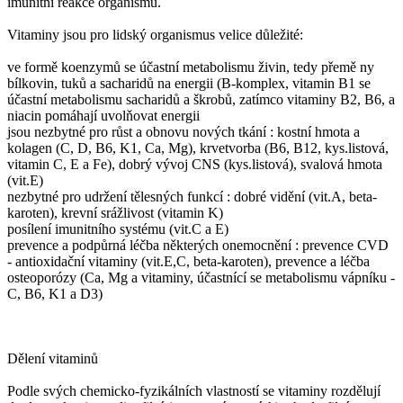
imunitní reakce organismu.
Vitaminy jsou pro lidský organismus velice důležité:
ve formě koenzymů se účastní metabolismu živin, tedy přemě ny
bílkovin, tuků a sacharidů na energii (B-komplex, vitamin B1 se
účastní metabolismu sacharidů a škrobů, zatímco vitaminy B2, B6, a
niacin pomáhají uvolňovat energii
jsou nezbytné pro růst a obnovu nových tkání : kostní hmota a
kolagen (C, D, B6, K1, Ca, Mg), krvetvorba (B6, B12, kys.listová,
vitamin C, E a Fe), dobrý vývoj CNS (kys.listová), svalová hmota
(vit.E)
nezbytné pro udržení tělesných funkcí : dobré vidění (vit.A, beta-
karoten), krevní srážlivost (vitamin K)
posílení imunitního systému (vit.C a E)
prevence a podpůrná léčba některých onemocnění : prevence CVD
- antioxidační vitaminy (vit.E,C, beta-karoten), prevence a léčba
osteoporózy (Ca, Mg a vitaminy, účastnící se metabolismu vápníku -
C, B6, K1 a D3)
Dělení vitaminů
Podle svých chemicko-fyzikálních vlastností se vitaminy rozdělují