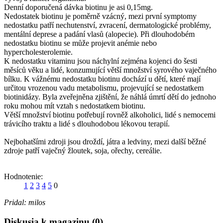
Denní doporučená dávka biotinu je asi 0,15mg.
Nedostatek biotinu je poměrně vzácný, mezi první symptomy
nedostatku patří nechutenství, zvracení, dermatologické problémy,
mentální deprese a padání vlasů (alopecie). Při dlouhodobém
nedostatku biotinu se může projevit anémie nebo
hypercholesterolemie.
K nedostatku vitaminu jsou náchylní zejména kojenci do šesti
měsíců věku a lidé, konzumující větší množství syrového vaječného
bílku. K vážnému nedostatku biotinu dochází u dětí, které mají
určitou vrozenou vadu metabolismu, projevující se nedostatkem
biotinidázy. Byla zveřejněna zjištění, že náhlá úmrtí dětí do jednoho
roku mohou mít vztah s nedostatkem biotinu.
Větší množství biotinu potřebují rovněž alkoholici, lidé s nemocemi
trávicího traktu a lidé s dlouhodobou lékovou terapií.
Nejbohatšími zdroji jsou droždí, játra a ledviny, mezi další běžné
zdroje patří vaječný žloutek, soja, ořechy, cereálie.
Hodnotenie:
1
2
3
4
5
0
Pridal:
milos
Diskusia k magazinu (0)