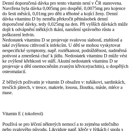
Denní doporučená dávka pro tento vitamin není v ČR stanovena.
Navržena byla dávka 0,005mg pro dospělé, 0,0075mg pro kojence
do šesti měsíců, 0,01mg pro děti a těhotné a kojící ženy. Denní
dávka vitaminu D by neměla překročit pětinásobek denní
doporučené dávky, tedy 0,025mg na den. Při vyšších dávkách může
dojít k odvápnění měkkých tkání, narušení správného růstu a
poškození ledvin.
Nedostatek vitaminu D se projevuje svalovou slabostí, ztuhlostí a
také zvýšenou citlivostí k infekcím. U dětí se mohou vyskytovat
nespecifické symptomy, např. roztěkanost, podrážděnost, nadměrná
potivost a zmenšená chuť k jídlu. Nedostatek vitaminu D může vést
ke zvýšené křehkosti ve stáří. Akutní nedostatek vitaminu D se
projevuje u dětí onemocněním zvaným křivice(rachitis), u dospělých
osteomalacií.
Z běžných poživatin je vitamin D obsažen v: tuňákovi, sardinkách,
tresčích játrech, v tresce, makrele, lososu, žloutku, másle, mléce a
mase.
Vitamin E ( tokoferol)
Používá se pro léčení některých nemocí a to zejména srdečního
nebo svalového původu. Likviduje např. křeče v lýtkách ( spolu s