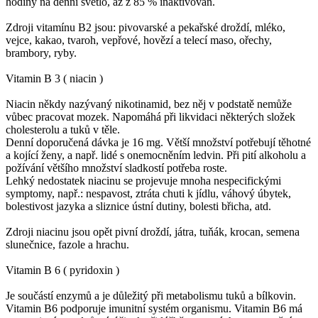
hodiny na denní světlo, až z 85 % inaktivován.
Zdroji vitamínu B2 jsou: pivovarské a pekařské droždí, mléko,
vejce, kakao, tvaroh, vepřové, hovězí a telecí maso, ořechy,
brambory, ryby.
Vitamin B 3 ( niacin )
Niacin někdy nazývaný nikotinamid, bez něj v podstatě nemůže
vůbec pracovat mozek. Napomáhá při likvidaci některých složek
cholesterolu a tuků v těle.
Denní doporučená dávka je 16 mg. Větší množství potřebují těhotné
a kojící ženy, a např. lidé s onemocněním ledvin. Při pití alkoholu a
požívání většího množství sladkostí potřeba roste.
Lehký nedostatek niacinu se projevuje mnoha nespecifickými
symptomy, např.: nespavost, ztráta chuti k jídlu, váhový úbytek,
bolestivost jazyka a sliznice ústní dutiny, bolesti břicha, atd.
Zdroji niacinu jsou opět pivní droždí, játra, tuňák, krocan, semena
slunečnice, fazole a hrachu.
Vitamin B 6 ( pyridoxin )
Je součástí enzymů a je důležitý při metabolismu tuků a bílkovin.
Vitamin B6 podporuje imunitní systém organismu. Vitamin B6 má