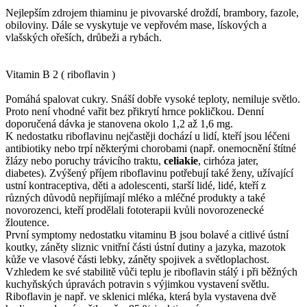
Nejlepším zdrojem thiaminu je pivovarské droždí, brambory, fazole,
obiloviny. Dále se vyskytuje ve vepřovém mase, lískových a
vlašských ořeších, drůbeži a rybách.
Vitamin B 2 ( riboflavin )
Pomáhá spalovat cukry. Snáší dobře vysoké teploty, nemiluje světlo.
Proto není vhodné vařit bez přikrytí hrnce pokličkou. Denní
doporučená dávka je stanovena okolo 1,2 až 1,6 mg.
K nedostatku riboflavinu nejčastěji dochází u lidí, kteří jsou léčeni
antibiotiky nebo trpí některými chorobami (např. onemocnění štítné
žlázy nebo poruchy trávicího traktu,
celiakie
, cirhóza jater,
diabetes). Zvýšený příjem riboflavinu potřebují také ženy, užívající
ustní kontraceptiva, děti a adolescenti, starší lidé, lidé, kteří z
různých důvodů nepřijímají mléko a mléčné produkty a také
novorozenci, kteří prodělali fototerapii kvůli novorozenecké
žloutence.
První symptomy nedostatku vitaminu B jsou bolavé a citlivé ústní
koutky, záněty sliznic vnitřní části ústní dutiny a jazyka, mazotok
kůže ve vlasové části lebky, záněty spojivek a světloplachost.
Vzhledem ke své stabilitě vůči teplu je riboflavin stálý i při běžných
kuchyňských úpravách potravin s výjimkou vystavení světlu.
Riboflavin je např. ve sklenici mléka, která byla vystavena dvě