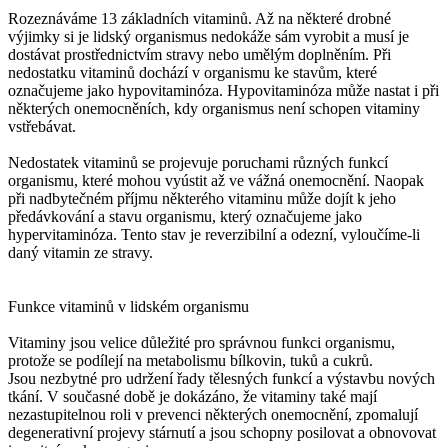
Rozeznáváme 13 základních vitaminů. Až na některé drobné
výjimky si je lidský organismus nedokáže sám vyrobit a musí je
dostávat prostřednictvím stravy nebo umělým doplněním. Při
nedostatku vitaminů dochází v organismu ke stavům, které
označujeme jako hypovitaminóza. Hypovitaminóza může nastat i při
některých onemocněních, kdy organismus není schopen vitaminy
vstřebávat.
Nedostatek vitaminů se projevuje poruchami různých funkcí
organismu, které mohou vyústit až ve vážná onemocnění. Naopak
při nadbytečném příjmu některého vitaminu může dojít k jeho
předávkování a stavu organismu, který označujeme jako
hypervitaminóza. Tento stav je reverzibilní a odezní, vyloučíme-li
daný vitamin ze stravy.
Funkce vitaminů v lidském organismu
Vitaminy jsou velice důležité pro správnou funkci organismu,
protože se podílejí na metabolismu bílkovin, tuků a cukrů.
Jsou nezbytné pro udržení řady tělesných funkcí a výstavbu nových
tkání. V současné době je dokázáno, že vitaminy také mají
nezastupitelnou roli v prevenci některých onemocnění, zpomalují
degenerativní projevy stárnutí a jsou schopny posilovat a obnovovat