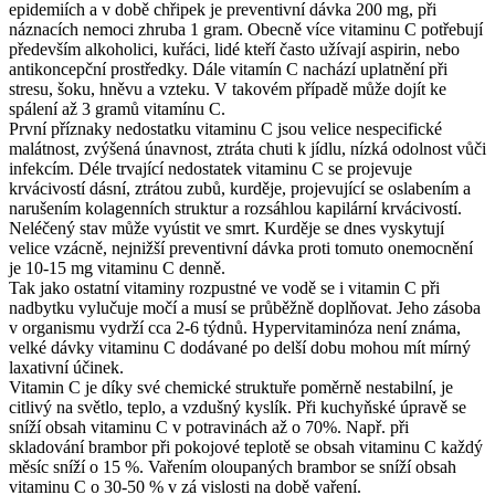
epidemiích a v době chřipek je preventivní dávka 200 mg, při
náznacích nemoci zhruba 1 gram. Obecně více vitaminu C potřebují
především alkoholici, kuřáci, lidé kteří často užívají aspirin, nebo
antikoncepční prostředky. Dále vitamín C nachází uplatnění při
stresu, šoku, hněvu a vzteku. V takovém případě může dojít ke
spálení až 3 gramů vitamínu C.
První příznaky nedostatku vitaminu C jsou velice nespecifické
malátnost, zvýšená únavnost, ztráta chuti k jídlu, nízká odolnost vůči
infekcím. Déle trvající nedostatek vitaminu C se projevuje
krvácivostí dásní, ztrátou zubů, kurděje, projevující se oslabením a
narušením kolagenních struktur a rozsáhlou kapilární krvácivostí.
Neléčený stav může vyústit ve smrt. Kurděje se dnes vyskytují
velice vzácně, nejnižší preventivní dávka proti tomuto onemocnění
je 10-15 mg vitaminu C denně.
Tak jako ostatní vitaminy rozpustné ve vodě se i vitamin C při
nadbytku vylučuje močí a musí se průběžně doplňovat. Jeho zásoba
v organismu vydrží cca 2-6 týdnů. Hypervitaminóza není známa,
velké dávky vitaminu C dodávané po delší dobu mohou mít mírný
laxativní účinek.
Vitamin C je díky své chemické struktuře poměrně nestabilní, je
citlivý na světlo, teplo, a vzdušný kyslík. Při kuchyňské úpravě se
sníží obsah vitaminu C v potravinách až o 70%. Např. při
skladování brambor při pokojové teplotě se obsah vitaminu C každý
měsíc sníží o 15 %. Vařením oloupaných brambor se sníží obsah
vitaminu C o 30-50 % v zá vislosti na době vaření.