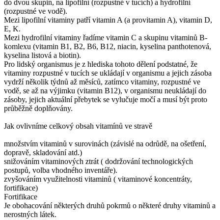
do dvou skupin, na lipofilní (rozpustné v tucích) a hydrofilní
(rozpustné ve vodě).
Mezi lipofilní vitaminy patří vitamin A (a provitamin A), vitamin D,
E, K.
Mezi hydrofilní vitaminy řadíme vitamin C a skupinu vitaminů B-
komlexu (vitamin B1, B2, B6, B12, niacin, kyselina panthotenová,
kyselina listová a biotin).
Pro lidský organismus je z hlediska tohoto dělení podstatné, že
vitaminy rozpustné v tucích se ukládají v organismu a jejich zásoba
vydrží několik týdnů až měsíců, zatímco vitaminy, rozpustné ve
vodě, se až na výjimku (vitamin B12), v organismu neukládají do
zásoby, jejich aktuální přebytek se vylučuje močí a musí být proto
průběžně doplňovány.
Jak ovlivníme celkový obsah vitamínů ve stravě
množstvím vitaminů v surovinách (závislé na odrůdě, na ošetření,
dopravě, skladování atd.)
snižováním vitaminových ztrát ( dodržování technologických
postupů, volba vhodného inventáře).
zvyšováním využitelnosti vitaminů ( vitaminové koncentráty,
fortifikace)
Fortifikace
Je obohacování některých druhů pokrmů o některé druhy vitaminů a
nerostných látek.