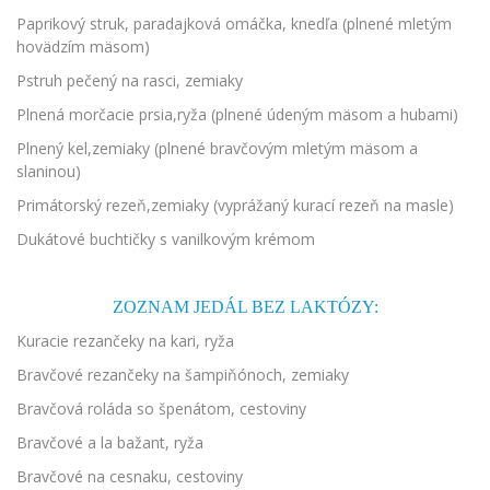
Paprikový struk, paradajková omáčka, knedľa (plnené mletým
hovädzím mäsom)
Pstruh pečený na rasci, zemiaky
Plnená morčacie prsia,ryža (plnené údeným mäsom a hubami)
Plnený kel,zemiaky (plnené bravčovým mletým mäsom a
slaninou)
Primátorský rezeň,zemiaky (vyprážaný kurací rezeň na masle)
Dukátové buchtičky s vanilkovým krémom
ZOZNAM JEDÁL BEZ LAKTÓZY:
Kuracie rezančeky na kari, ryža
Bravčové rezančeky na šampiňónoch, zemiaky
Bravčová roláda so špenátom, cestoviny
Bravčové a la bažant, ryža
Bravčové na cesnaku, cestoviny