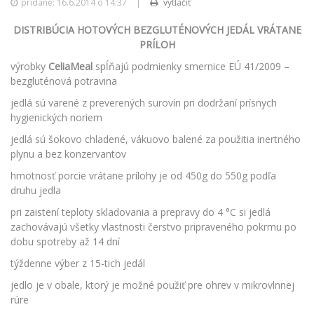
pridané: 16.6.2014 o 14:37
|
vytlačiť
DISTRIBÚCIA HOTOVÝCH BEZGLUTÉNOVÝCH JEDÁL VRÁTANE
PRÍLOH
výrobky
Celia
Meal
spĺňajú podmienky smernice EÚ 41/2009 –
bezgluténová potravina
jedlá sú varené z preverených surovín pri dodržaní prísnych
hygienických noriem
jedlá sú šokovo chladené, vákuovo balené za použitia inertného
plynu a bez konzervantov
hmotnosť porcie vrátane prílohy je od 450g do 550g podľa
druhu jedla
pri zaistení teploty skladovania a prepravy do 4 °C si jedlá
zachovávajú všetky vlastnosti čerstvo pripraveného pokrmu po
dobu spotreby až 14 dní
týždenne výber z 15-tich jedál
jedlo je v obale, ktorý je možné použiť pre ohrev v mikrovlnnej
rúre