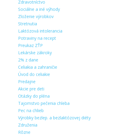
Zdravotníctvo
Sociálne a iné výhody
Zloženie výrobkov
Stretnutia
Laktózová intolerancia
Potraviny na recept
Preukaz ZŤP
Lekárske zákroky
2% z dane
Celiakia a zahraničie
Úvod do celiakie
Predajne
Akcie pre deti
Otázky do pléna
Tajomstvo pečenia chleba
Pec na chlieb
Výrobky bezlep. a bezlaktózovej diéty
Združenia
Rôzne