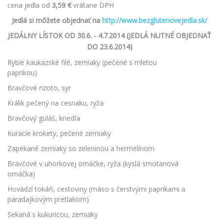
cena jedla od
3,59 €
vrátane DPH
Jedlá si môžete objednať na
http://www.bezglutenovejedla.sk/
JEDÁLNY LÍSTOK
OD 30.6. - 4.7.2014
(JEDLÁ NUTNÉ OBJEDNAŤ
DO
23.6.2014)
Rybie kaukazské filé, zemiaky (pečené s mletou
paprikou)
Bravčové rizoto, syr
Králik pečený na cesnaku, ryža
Bravčový guláš, knedľa
Kuracie krokety, pečené zemiaky
Zapekané zemiaky so zeleninou a hermelínom
Bravčové v uhorkovej omáčke, ryža (kyslá smotanová
omáčka)
Hovädzí tokáň, cestoviny (mäso s čerstvými paprikami a
paradajkovým pretlakom)
Sekaná s kukuricou, zemiaky