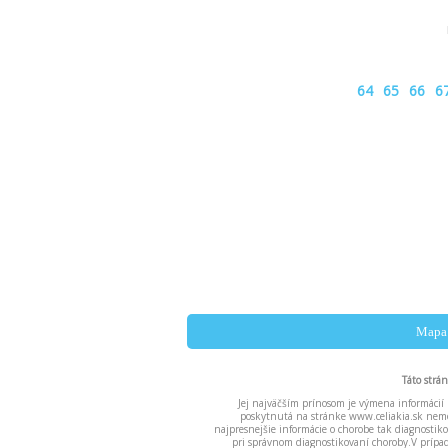
64
65
66
6
Mapa 
Táto strá
Jej najväčším prínosom je výmena informácií 
poskytnutá na stránke www.celiakia.sk nemô
najpresnejšie informácie o chorobe tak diagnost
pri správnom diagnostikovaní choroby.V príp