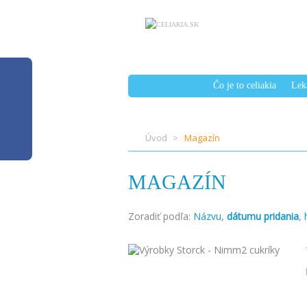
Čo je to celiakia
Lek
Úvod
Magazín
MAGAZÍN
Zoradiť podľa:
Názvu
,
dátumu pridania
,