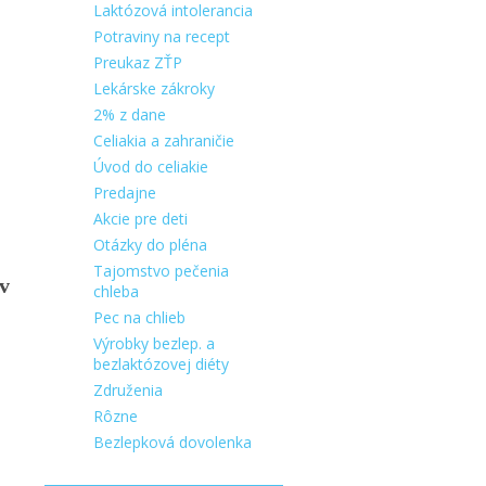
Laktózová intolerancia
Potraviny na recept
Preukaz ZŤP
Lekárske zákroky
2% z dane
Celiakia a zahraničie
Úvod do celiakie
Predajne
Akcie pre deti
Otázky do pléna
Tajomstvo pečenia
ov
chleba
Pec na chlieb
Výrobky bezlep. a
bezlaktózovej diéty
Združenia
Rôzne
Bezlepková dovolenka