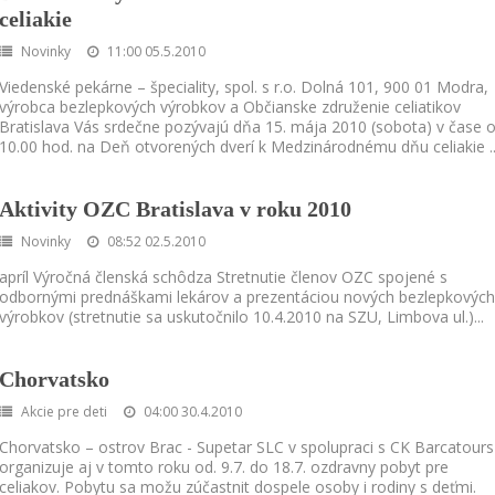
celiakie
Novinky
11:00 05.5.2010
Viedenské pekárne – špeciality, spol. s r.o. Dolná 101, 900 01 Modra,
výrobca bezlepkových výrobkov a Občianske združenie celiatikov
Bratislava Vás srdečne pozývajú dňa 15. mája 2010 (sobota) v čase 
10.00 hod. na Deň otvorených dverí k Medzinárodnému dňu celiakie
.
Aktivity OZC Bratislava v roku 2010
Novinky
08:52 02.5.2010
apríl Výročná členská schôdza Stretnutie členov OZC spojené s
odbornými prednáškami lekárov a prezentáciou nových bezlepkových
výrobkov (stretnutie sa uskutočnilo 10.4.2010 na SZU, Limbova ul.)
...
Chorvatsko
Akcie pre deti
04:00 30.4.2010
Chorvatsko – ostrov Brac - Supetar SLC v spolupraci s CK Barcatours
organizuje aj v tomto roku od. 9.7. do 18.7. ozdravny pobyt pre
celiakov. Pobytu sa možu zúčastnit dospele osoby i rodiny s deťmi.