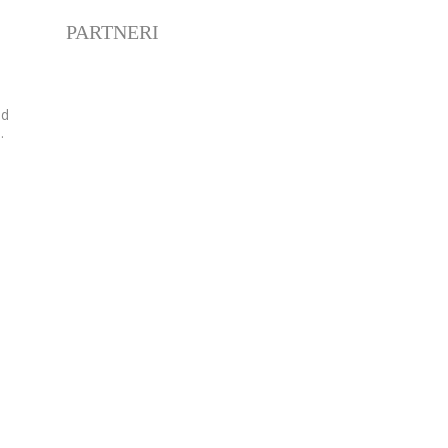
PARTNERI
od
..