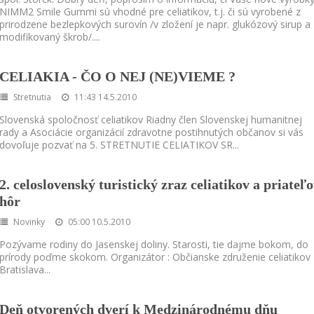
NIMM2 Smile Gummi sú vhodné pre celiatikov, t.j. či sú vyrobené z
prirodzene bezlepkových surovín /v zložení je napr. glukózový sirup a
modifikovaný škrob/.
...
CELIAKIA - ČO O NEJ (NE)VIEME ?
Stretnutia
11:43 14.5.2010
Slovenská spoločnosť celiatikov Riadny člen Slovenskej humanitnej
rady a Asociácie organizácií zdravotne postihnutých občanov si vás
dovoľuje pozvať na 5. STRETNUTIE CELIATIKOV SR
...
2. celoslovenský turistický zraz celiatikov a priateľ
hôr
Novinky
05:00 10.5.2010
Pozývame rodiny do Jasenskej doliny. Starosti, tie dajme bokom, do
prírody poďme skokom. Organizátor : Občianske združenie celiatikov
Bratislava
...
Deň otvorených dverí k Medzinárodnému dňu