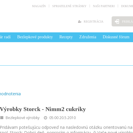
MAGAZÍN
SPRIATELENÉ STRÁNKY
NAŠI PARTNERI
DOKUME
REGISTRÁCIA
PRIHLÁ
ár radí
Bezlepkové produkty
Recepty
Združenia
Diskusné fórum
hodnotenia
Výrobky Storck - Nimm2 cukríky
Bezlepkové výrobky
05:00 20.5.2010
Pridávam potešujúcu odpoveď na nasledovnú otázku orientovanú na
spol. Storck: Dobrý deň, poprosím o informáciu, či Vaše nové výrobk