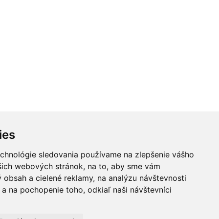
ies
echnológie sledovania používame na zlepšenie vášho
Zaujímavé linky
Kontakty
ašich webových stránok, na to, aby sme vám
 obsah a cielené reklamy, na analýzu návštevnosti
a na pochopenie toho, odkiaľ naši návštevníci
kov. Akákoľvek rada
poskytnúť čo možno
aše rady pomôcť lekárom
ezodkladne vyhľadať