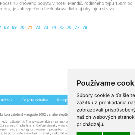
Počas 10-dnoveho pobytu v hoteli Mandič, rodinneho typu 150m od
mora, je zabezpečena bezlepkova diéta aj obycajna strava.
...
7
68
69
70
71
72
73
74
75
76
77
78
Používame cook
Súbory cookie a ďalšie t
stránok
Čo je to celiakia
Recepty
Združenia
Diskusné fórum
zážitku z prehliadania n
zobrazovali prispôsobený
nka bola založená v auguste 2002 v snahe zlepšiť povedomie pacientov o celiakii.
našich webových stránok 
medzi užívateľmi. Tím www.celiakia.sk sa neskladá z lekárov ani iných zdravotníckych pracovní
prichádzajú.
že nahradiť radu lekára. Cieľom stránky www.celiakia.sk a našich odpovedí na vaše otázky je 
ikovaným ako aj nediagnostikovaným pacientom, pričom u nediagnostikovaných pacientov môžu n
ade, že pozorujete akékoľvek príznaky alebo ťažkosti neznámeho pôvodu, dôrazne odporúčame b