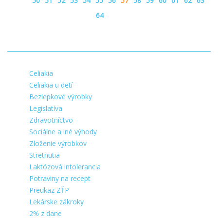
50
51
52
53
54
55
56
57
58
59
60
61
62
63
64
Celiakia
Celiakia u detí
Bezlepkové výrobky
Legislatíva
Zdravotníctvo
Sociálne a iné výhody
Zloženie výrobkov
Stretnutia
Laktózová intolerancia
Potraviny na recept
Preukaz ZŤP
Lekárske zákroky
2% z dane