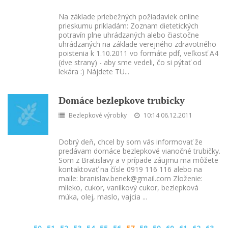
Na základe priebežných požiadaviek online
prieskumu prikladám: Zoznam dietetických
potravín plne uhrádzaných alebo čiastočne
uhrádzaných na základe verejného zdravotného
poistenia k 1.10.2011 vo formáte pdf, veľkosť A4
(dve strany) - aby sme vedeli, čo si pýtať od
lekára :) Nájdete TU
...
Domáce bezlepkove trubicky
Bezlepkové výrobky
10:14 06.12.2011
Dobrý deň, chcel by som vás informovať že
predávam domáce bezlepkové vianočné trubičky.
Som z Bratislavy a v prípade záujmu ma môžete
kontaktovať na čísle 0919 116 116 alebo na
maile: branislav.benek@gmail.com Zloženie:
mlieko, cukor, vanilkový cukor, bezlepková
múka, olej, maslo, vajcia
...