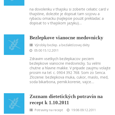
na dovolenku v thajsku si zoberte celiatic card v
thajstine, dolezite je dopisat tam sojovu a
rybaciu omacku (najlepsie pouzit prekladac a
dopisat to v thajskom jazyku).
...
Bezlepkove vianocne medovnicky
Výrobky bezlep. a bezlaktózovej diéty
05:00 15.12.2011
Zdravim vsetkych bezlepkacov: peciem
bezlepkove vianocne medovnicky. Su velmi
chutne a hlavne makke. V pripade zaujmu volajte
prosim na tel. c. 0904 392 768. Som zo Senca.
Zlozenie: bezlepkova muka, cukor, maslo, med,
soda bikarbona, pernik.korenie, vajce.
...
Zoznam dietetických potravín na
recept k 1.10.2011
Potraviny na recept
19:06 09.12.2011