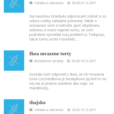
Celiakia a zahraničie
05:00 21.12.2011
Na navstevu Istanbulu odporucam zobrat si so
sebou vsetky zakladne potraviny. Nikde v
restauracii som si netrufla zjest objednanu
zeleninu a maso napriek tomu, ze som
podrobne vysvetlila svoj problem (s Turkynou,
takze tomu urcite rozumeli).
...
Ikea mrazene torty
Bezlepkové výrobky
05:00 19.12.2011
Dostala som odpoved z Ikea, ze ich mrazena
torta Cucoriedkova je bezlepkova (aj ked to na
nej nie je priamo uvedene ako napr. na
mandlovej)
...
thajsko
Celiakia a zahraničie
23:02 15.12.2011