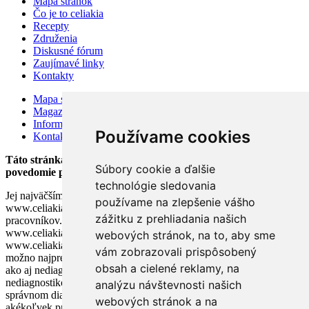
Mapa stránok
Čo je to celiakia
Recepty
Združenia
Diskusné fórum
Zaujímavé linky
Kontakty
Mapa stránok
Magazín
Information for visitors
Používame cookies
Kontakty
Táto stránka bola založená v auguste 2002 v snahe zlepšiť
Súbory cookie a ďalšie
povedomie pacientov o celiakii.
technológie sledovania
Jej najväčším prínosom je výmena informácií medzi užívateľmi. Tím
používame na zlepšenie vášho
www.celiakia.sk sa neskladá z lekárov ani iných zdravotníckych
zážitku z prehliadania našich
pracovníkov. Akákoľvek rada poskytnutá na stránke
www.celiakia.sk nemôže nahradiť radu lekára. Cieľom stránky
webových stránok, na to, aby sme
www.celiakia.sk a našich odpovedí na vaše otázky je poskytnúť čo
vám zobrazovali prispôsobený
možno najpresnejšie informácie o chorobe tak diagnostikovaným
obsah a cielené reklamy, na
ako aj nediagnostikovaným pacientom, pričom u
nediagnostikovaných pacientov môžu naše rady pomôcť lekárom pri
analýzu návštevnosti našich
správnom diagnostikovaní choroby.V prípade, že pozorujete
webových stránok a na
akékoľvek príznaky alebo ťažkosti neznámeho pôvodu, dôrazne