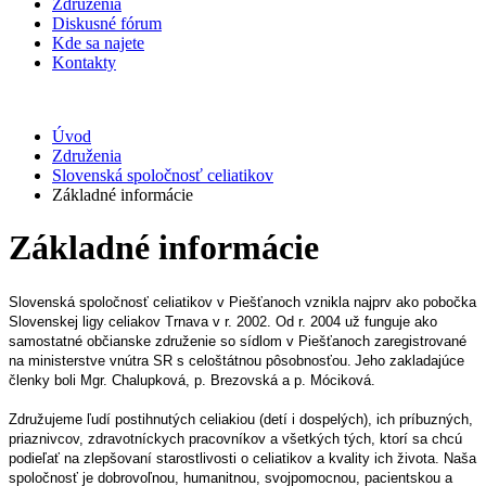
Združenia
Diskusné fórum
Kde sa najete
Kontakty
Úvod
Združenia
Slovenská spoločnosť celiatikov
Základné informácie
Základné informácie
Slovenská spoločnosť celiatikov v Piešťanoch vznikla najprv ako pobočka
Slovenskej ligy celiakov Trnava v r. 2002. Od r. 2004 už funguje ako
samostatné občianske združenie so sídlom v Piešťanoch zaregistrované
na ministerstve vnútra SR s celoštátnou pôsobnosťou.
Jeho zakladajúce
členky boli Mgr. Chalupková, p. Brezovská a p. Móciková.
Združujeme ľudí postihnutých celiakiou (detí i dospelých), ich príbuzných,
priaznivcov, zdravotníckych pracovníkov a všetkých tých, ktorí sa chcú
podieľať na zlepšovaní starostlivosti o celiatikov a kvality ich života.
Naša
spoločnosť je dobrovoľnou, humanitnou, svojpomocnou, pacientskou a