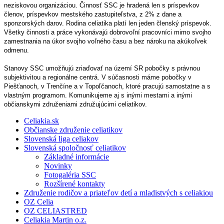
neziskovou organizáciou. Činnosť SSC je hradená len s príspevkov
členov, príspevkov mestského zastupiteľstva, z 2% z dane a
sponzorských darov. Rodina celiatika platí len jeden členský príspevok.
Všetky činnosti a práce vykonávajú dobrovoľní pracovníci mimo svojho
zamestnania na úkor svojho voľného času a bez nároku na akúkoľvek
odmenu.
Stanovy SSC umožňujú zriaďovať na území SR pobočky s právnou
subjektivitou a regionálne centrá. V súčasnosti máme pobočky v
Piešťanoch, v Trenčíne a v Topoľčanoch, ktoré pracujú samostatne a s
vlastným programom. Komunikujeme aj s inými mestami a inými
občianskymi združeniami združujúcimi celiatikov.
Celiakia.sk
Občianske združenie celiatikov
Slovenská liga celiakov
Slovenská spoločnosť celiatikov
Základné informácie
Novinky
Fotogaléria SSC
Rozšírené kontakty
Združenie rodičov a priateľov detí a mladistvých s celiakiou
OZ Celia
OZ CELIASTRED
Celiakia Martin o.z.