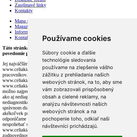
Zaujímavé linky
Kontakty
Mapa stránok
Magazín
Information for visitors
Používame cookies
Kontakty
Táto stránka bola založená v auguste 2002 v snahe zlepšiť
Súbory cookie a ďalšie
povedomie pacientov o celiakii.
technológie sledovania
Jej najväčším prínosom je výmena informácií medzi užívateľmi. Tím
používame na zlepšenie vášho
www.celiakia.sk sa neskladá z lekárov ani iných zdravotníckych
zážitku z prehliadania našich
pracovníkov. Akákoľvek rada poskytnutá na stránke
www.celiakia.sk nemôže nahradiť radu lekára. Cieľom stránky
webových stránok, na to, aby sme
www.celiakia.sk a našich odpovedí na vaše otázky je poskytnúť čo
vám zobrazovali prispôsobený
možno najpresnejšie informácie o chorobe tak diagnostikovaným
obsah a cielené reklamy, na
ako aj nediagnostikovaným pacientom, pričom u
nediagnostikovaných pacientov môžu naše rady pomôcť lekárom pri
analýzu návštevnosti našich
správnom diagnostikovaní choroby.V prípade, že pozorujete
webových stránok a na
akékoľvek príznaky alebo ťažkosti neznámeho pôvodu, dôrazne
pochopenie toho, odkiaľ naši
odporúčame bezodkladne vyhľadať odbornú lekársku pomoc a
nespoliehať sa na informácie publikované na stránke
návštevníci prichádzajú.
www.celiakia.sk. Tím www.celiakia.sk nenesie žiadnu
zodpovednosť za správnosť, pravdivosť či odbornosť poskytnutých