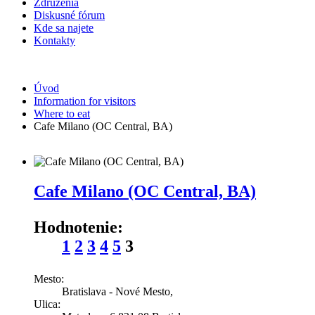
Združenia
Diskusné fórum
Kde sa najete
Kontakty
Úvod
Information for visitors
Where to eat
Cafe Milano (OC Central, BA)
Cafe Milano (OC Central, BA)
This page can't load Google Maps correctly.
OK
Do you own this website?
Hodnotenie:
1
2
3
4
5
3
Mesto:
Bratislava - Nové Mesto,
Ulica: