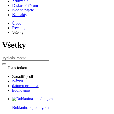
Združenia
Diskusné fórum
Kde sa najete
Kontakty
Úvod
Recepty
Všetky
Všetky
Iba s fotkou
Zoradiť podľa:
Názvu
dátumu pridania
,
hodnotenia
Bublanina s pudingom