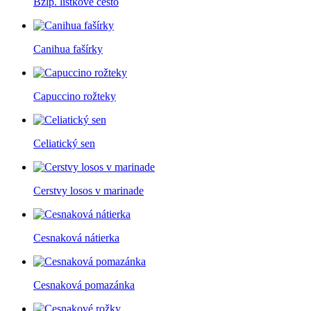
Bzlp. listkove cesto
Canihua fašírky
Capuccino rožteky
Celiatický sen
Cerstvy losos v marinade
Cesnaková nátierka
Cesnaková pomazánka