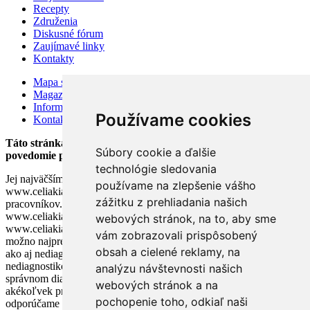
Recepty
Združenia
Diskusné fórum
Zaujímavé linky
Kontakty
Mapa stránok
Magazín
Information for visitors
Používame cookies
Kontakty
Táto stránka bola založená v auguste 2002 v snahe zlepšiť
Súbory cookie a ďalšie
povedomie pacientov o celiakii.
technológie sledovania
Jej najväčším prínosom je výmena informácií medzi užívateľmi. Tím
používame na zlepšenie vášho
www.celiakia.sk sa neskladá z lekárov ani iných zdravotníckych
zážitku z prehliadania našich
pracovníkov. Akákoľvek rada poskytnutá na stránke
www.celiakia.sk nemôže nahradiť radu lekára. Cieľom stránky
webových stránok, na to, aby sme
www.celiakia.sk a našich odpovedí na vaše otázky je poskytnúť čo
vám zobrazovali prispôsobený
možno najpresnejšie informácie o chorobe tak diagnostikovaným
obsah a cielené reklamy, na
ako aj nediagnostikovaným pacientom, pričom u
nediagnostikovaných pacientov môžu naše rady pomôcť lekárom pri
analýzu návštevnosti našich
správnom diagnostikovaní choroby.V prípade, že pozorujete
webových stránok a na
akékoľvek príznaky alebo ťažkosti neznámeho pôvodu, dôrazne
pochopenie toho, odkiaľ naši
odporúčame bezodkladne vyhľadať odbornú lekársku pomoc a