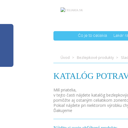
Čo je to celiakia
Lekár r
Úvod
Bezlepkové produkty
Slad
KATALÓG POTRAV
Milí priatelia,
v tejto časti nájdete katalóg bezlepkov
pomôžte aj ostaným celiatikom zorient
Pokiaľ nájdete pri niektorom výrobku ch
Ďakujeme
Nájdite si svoje obľúbené produkty