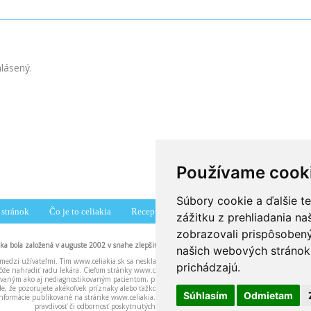
hlásený.
Používame cook
Súbory cookie a ďalšie t
stránok
Čo je to celiakia
Recepty
Združenia
Diskusné fórum
zážitku z prehliadania n
zobrazovali prispôsobený
nka bola založená v auguste 2002 v snahe zlepšiť povedomie pacientov o celiakii.
našich webových stránok 
medzi užívateľmi. Tím www.celiakia.sk sa neskladá z lekárov ani iných zdravotníckych pracovní
prichádzajú.
že nahradiť radu lekára. Cieľom stránky www.celiakia.sk a našich odpovedí na vaše otázky je 
ikovaným ako aj nediagnostikovaným pacientom, pričom u nediagnostikovaných pacientov môžu n
ade, že pozorujete akékoľvek príznaky alebo ťažkosti neznámeho pôvodu, dôrazne odporúčame b
Súhlasím
Odmietam
nformácie publikované na stránke www.celiakia.sk. Tím www.celiakia.sk nenesie žiadnu zodpove
pravdivosť či odbornosť poskytnutých informácií.