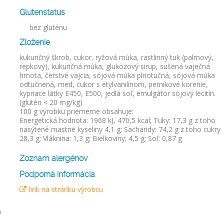
Glutenstatus
bez gluténu
Zloženie
kukuričný škrob, cukor, ryžová múka, rastlinný tuk (palmový,
repkový), kukuričná múka, glukózový sirup, sušená vaječná
hmota, čerstvé vajcia, sójová múka plnotučná, sójová múka
odtučnená, med, cukor s etylvanilínom, perníkové korenie,
kypriace látky E450, E500, jedlá soľ, emulgátor sójový lecitín.
(glutén < 20 mg/kg)
100 g výrobku priemerne obsahuje:
Energetická hodnota: 1968 kJ, 470,5 kcal; Tuky: 17,3 g z toho
nasýtené mastné kyseliny 4,1 g; Sacharidy: 74,2 g z toho cukry
28,3 g; Vláknina: 1,3 g; Bielkoviny: 4,5 g; Soľ: 0,87 g
Zoznam alergénov
Podporná informácia
link na stránku výrobcu
9