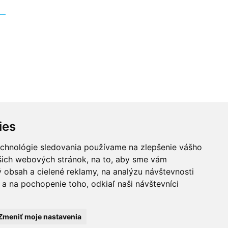
ies
echnológie sledovania používame na zlepšenie vášho
Zaujímavé linky
Kontakty
ašich webových stránok, na to, aby sme vám
 obsah a cielené reklamy, na analýzu návštevnosti
a na pochopenie toho, odkiaľ naši návštevníci
kov. Akákoľvek rada
poskytnúť čo možno
aše rady pomôcť lekárom
ezodkladne vyhľadať
Zmeniť moje nastavenia
dnosť za správnosť,