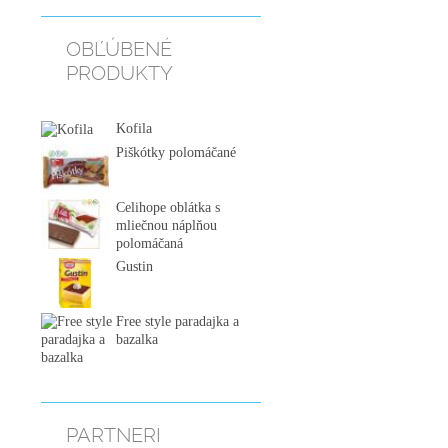
OBĽÚBENÉ
PRODUKTY
Kofila
Piškótky polomáčané
Celihope oblátka s
mliečnou náplňou
polomáčaná
Gustin
Free style paradajka a
bazalka
PARTNERI