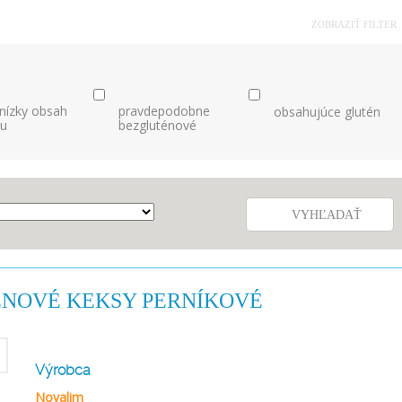
ZOBRAZIŤ FILTER
 nízky obsah
pravdepodobne
obsahujúce glutén
nu
bezgluténové
VYHĽADAŤ
NOVÉ KEKSY PERNÍKOVÉ
Výrobca
Novalim