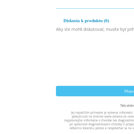
Diskusia k produktu (0)
Aby ste mohli diskutovať, musíte byť pri
Mapa 
Táto strá
Jej najväčším prínosom je výmena informácií 
poskytnutá na stránke www.celiakia.sk nemô
najpresnejšie informácie o chorobe tak diagnost
pri správnom diagnostikovaní choroby.V príp
odbornú lekársku pomoc a nespoliehať sa na i