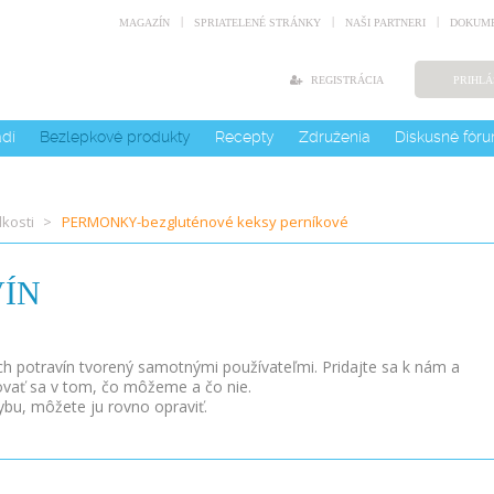
MAGAZÍN
SPRIATELENÉ STRÁNKY
NAŠI PARTNERI
DOKUME
REGISTRÁCIA
PRIHLÁ
adí
Bezlepkové produkty
Recepty
Združenia
Diskusné fór
kosti
PERMONKY-bezgluténové keksy perníkové
ÍN
ých potravín tvorený samotnými používateľmi. Pridajte sa k nám a
ovať sa v tom, čo môžeme a čo nie.
ybu, môžete ju rovno opraviť.