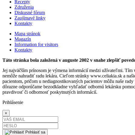
Recepty
Združenia
Diskusné fórum
Zaujímavé linky
Kontakty
Mapa stránok
Magazín
Information for visitors
Kontakty
Táto stránka bola založená v auguste 2002 v snahe zlepšiť povedo
Jej najväčším prínosom je výmena informácií medzi užívateľmi. Tím 
nemôže nahradiť radu lekára. Cieľom stránky www.celiakia.sk a naši
pacientom, pričom u nediagnostikovaných pacientov môžu naše rady 
dôrazne odporúčame bezodkladne vyhľadať odbornú lekársku pomoc a 
pravdivosť či odbornosť poskytnutých informácií.
Prihlásenie
×
Prihlásiť sa