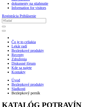
dokumenty na stiahnutie
Information for visitors
Registrácia
Prihlásenie
Čo je to celiakia
Lekár radí
Bezlepkové produkty
Recepty
Združenia
Diskusné fórum
Kde sa najete
Kontakty
Úvod
Bezlepkové produkty
Sladkosti
Bezlepkový perník
KATALÓG POTRAVÍN