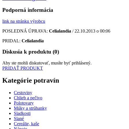
Podporná informácia
link na stránku výrobcu
POSLEDNÁ ÚPRAVA:
Celialandia
/ 22.10.2013 o 00:06
PRIDAL:
Celialandia
Diskusia k produktu (0)
Aby ste mohli diskutovať, musíte byť prihlásený.
PRIDAŤ PRODUKT
Kategórie potravín
Cestoviny
Chlieb a pečivo
Polotovary
Múky a strúhanky
Sladkosti
Slané
Cereálie, kaše
Nápoje