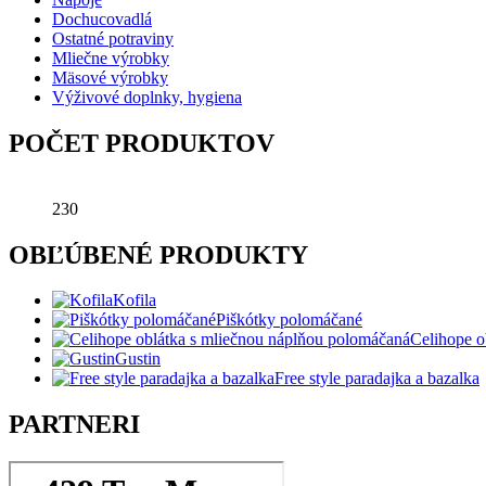
Dochucovadlá
Ostatné potraviny
Mliečne výrobky
Mäsové výrobky
Výživové doplnky, hygiena
POČET PRODUKTOV
230
OBĽÚBENÉ PRODUKTY
Kofila
Piškótky polomáčané
Celihope o
Gustin
Free style paradajka a bazalka
PARTNERI