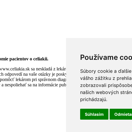
Používame coo
mie pacientov o celiakii.
www.celiakia.sk sa neskladá z lekárov ani iných zdravotníckych praco
Súbory cookie a ďalšie
ch odpovedí na vaše otázky je poskytnúť čo možno najpresnejšie info
vášho zážitku z prehli
pomôcť lekárom pri správnom diagnostikovaní choroby.V prípade, že 
zobrazovali prispôsobe
nespoliehať sa na informácie publikované na stránke www.celiakia.s
našich webových stráno
prichádzajú.
Súhlasím
Odmiet