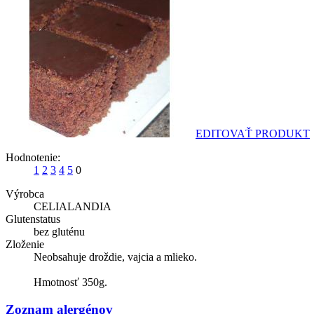
EDITOVAŤ PRODUKT
Hodnotenie:
1
2
3
4
5
0
Výrobca
CELIALANDIA
Glutenstatus
bez gluténu
Zloženie
Neobsahuje droždie, vajcia a mlieko.
Hmotnosť 350g.
Zoznam alergénov