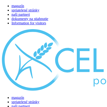
magazín
spriatelené stránky
naši partneri
dokumenty na stiahnutie
Information for visitors
magazín
spriatelené stránky
naši partneri