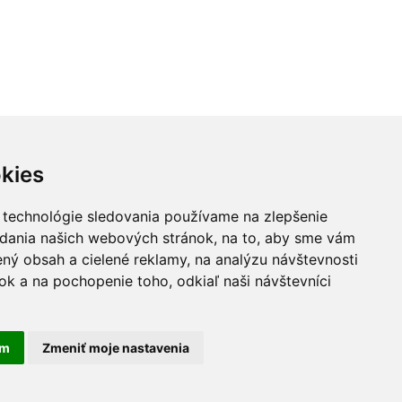
kies
vníkov. Akákoľvek rada poskytnutá na stránke www.celiakia.sk
 technológie sledovania používame na zlepšenie
rmácie o chorobe tak diagnostikovaným ako aj nediagnostikovaným
adania našich webových stránok, na to, aby sme vám
pozorujete akékoľvek príznaky alebo ťažkosti neznámeho pôvodu,
ný obsah a cielené reklamy, na analýzu návštevnosti
k. Tím www.celiakia.sk nenesie žiadnu zodpovednosť za správnosť,
k a na pochopenie toho, odkiaľ naši návštevníci
am
Zmeniť moje nastavenia