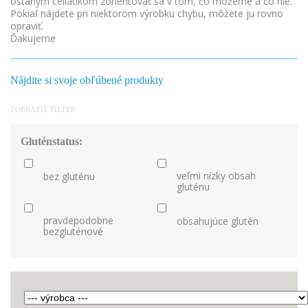
ostaným celiatikom zorientovať sa v tom, čo môžeme a čo nie.
Pokiaľ nájdete pri niektorom výrobku chybu, môžete ju rovno
opraviť.
Ďakujeme
Nájdite si svoje obľúbené produkty
ZOBRAZIŤ FILTER
Gluténstatus:
veľmi nízky obsah
bez gluténu
gluténu
pravdepodobne
obsahujúce glutén
bezgluténové