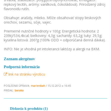
repkový lecitín, arómy: vanilková, čokoládová). Prirodzený zdroj
flavonoidu rutín.
Obsahuje: arašidy, mlieko. Môže obsahovať stopy lieskových
orechov, sezamu, sóje, vajec.
Priemerné nutričné hodnoty v 100g: Energetická hodnota: 2
239kJ/534,4kcal; bielkoviny: 4,3g; sacharidy: 63,2g; tuky: 29,5g;
kyselina listová: 200?g (100% ODD = odporúčaná denná dávka).
INFO: Nie je vhodná pri intolerancii laktózy a alergii na BKM.
Zoznam alergénov
Podporná informácia
link na stránku výrobcu
POSLEDNÁ ÚPRAVA:
marienkah
/ 15.12.2012 o 16:45
PRIDAL:
baraka
Diskusia k produktu (1)