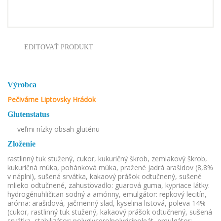
EDITOVAŤ PRODUKT
Výrobca
Pečivárne Liptovsky Hrádok
Glutenstatus
veľmi nízky obsah gluténu
Zloženie
rastlinný tuk stužený, cukor, kukuričný škrob, zemiakový škrob,
kukuričná múka, pohánková múka, pražené jadrá arašidov (8,8%
v náplni), sušená srvátka, kakaový prášok odtučnený, sušené
mlieko odtučnené, zahusťovadlo: guarová guma, kypriace látky:
hydrogénuhličitan sodný a amónny, emulgátor: repkový lecitín,
aróma: arašidová, jačmenný slad, kyselina listová, poleva 14%
(cukor, rastlinný tuk stužený, kakaový prášok odtučnený, sušená
srvátka, stabilizátor: polyglycerolpolyricínoleát, emulgátor: