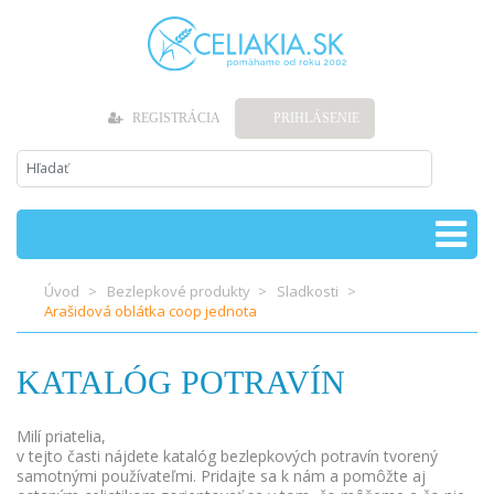
REGISTRÁCIA
PRIHLÁSENIE
Úvod
Bezlepkové produkty
Sladkosti
Arašidová oblátka coop jednota
KATALÓG POTRAVÍN
Milí priatelia,
v tejto časti nájdete katalóg bezlepkových potravín tvorený
samotnými používateľmi. Pridajte sa k nám a pomôžte aj