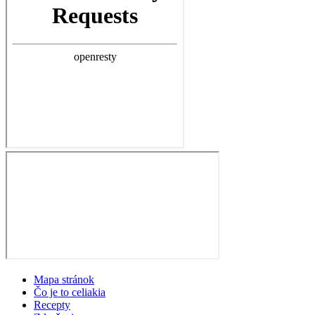
Mapa stránok
Čo je to celiakia
Recepty