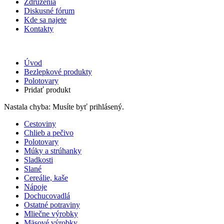
Združenia
Diskusné fórum
Kde sa najete
Kontakty
Úvod
Bezlepkové produkty
Polotovary
Pridať produkt
Nastala chyba: Musíte byť prihlásený.
Cestoviny
Chlieb a pečivo
Polotovary
Múky a strúhanky
Sladkosti
Slané
Cereálie, kaše
Nápoje
Dochucovadlá
Ostatné potraviny
Mliečne výrobky
Mäsové výrobky