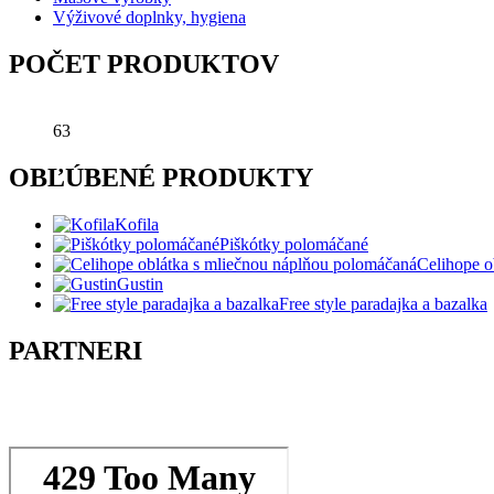
Výživové doplnky, hygiena
POČET PRODUKTOV
63
OBĽÚBENÉ PRODUKTY
Kofila
Piškótky polomáčané
Celihope o
Gustin
Free style paradajka a bazalka
PARTNERI