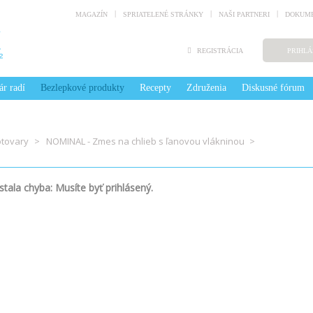
MAGAZÍN
SPRIATELENÉ STRÁNKY
NAŠI PARTNERI
DOKUME
REGISTRÁCIA
PRIHLÁ
ár radí
Bezlepkové produkty
Recepty
Združenia
Diskusné fórum
otovary
NOMINAL - Zmes na chlieb s ľanovou vlákninou
tala chyba: Musíte byť prihlásený.