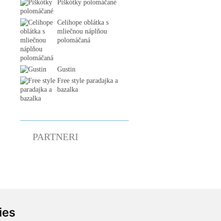
Piškótky polomáčané
Celihope oblátka s
mliečnou náplňou
polomáčaná
Gustin
Free style paradajka a
bazalka
PARTNERI
ies