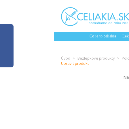
Čo je to celiakia
Lek
Úvod
Bezlepkové produkty
Pol
Upraviť produkt
Nas