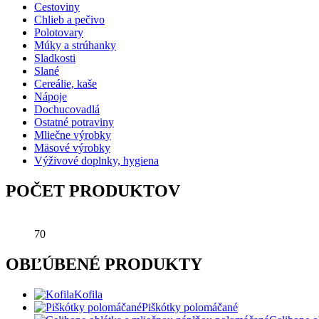
Cestoviny
Chlieb a pečivo
Polotovary
Múky a strúhanky
Sladkosti
Slané
Cereálie, kaše
Nápoje
Dochucovadlá
Ostatné potraviny
Mliečne výrobky
Mäsové výrobky
Výživové doplnky, hygiena
POČET PRODUKTOV
70
OBĽÚBENÉ PRODUKTY
Kofila
Piškótky polomáčané