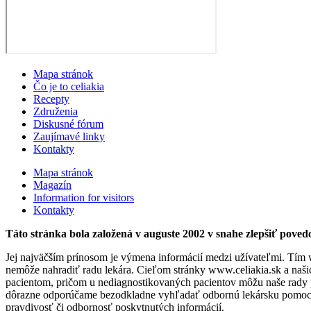
Mapa stránok
Čo je to celiakia
Recepty
Združenia
Diskusné fórum
Zaujímavé linky
Kontakty
Mapa stránok
Magazín
Information for visitors
Kontakty
Táto stránka bola založená v auguste 2002 v snahe zlepšiť povedo
Jej najväčším prínosom je výmena informácií medzi užívateľmi. Tím 
nemôže nahradiť radu lekára. Cieľom stránky www.celiakia.sk a naši
pacientom, pričom u nediagnostikovaných pacientov môžu naše rady 
dôrazne odporúčame bezodkladne vyhľadať odbornú lekársku pomoc a 
pravdivosť či odbornosť poskytnutých informácií.