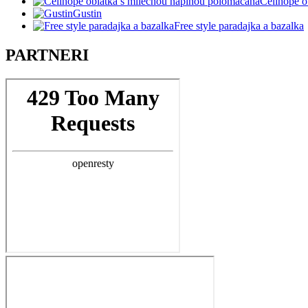
Celihope o
Gustin
Free style paradajka a bazalka
PARTNERI