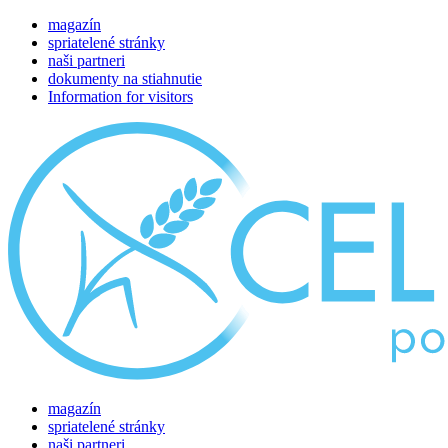
magazín
spriatelené stránky
naši partneri
dokumenty na stiahnutie
Information for visitors
magazín
spriatelené stránky
naši partneri