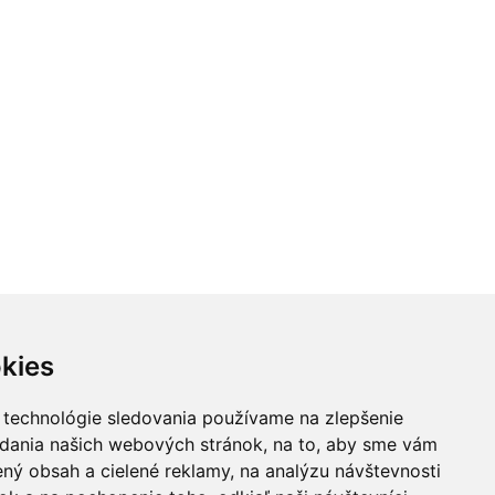
kies
vníkov. Akákoľvek rada poskytnutá na stránke www.celiakia.sk
 technológie sledovania používame na zlepšenie
rmácie o chorobe tak diagnostikovaným ako aj nediagnostikovaným
adania našich webových stránok, na to, aby sme vám
pozorujete akékoľvek príznaky alebo ťažkosti neznámeho pôvodu,
k. Tím www.celiakia.sk nenesie žiadnu zodpovednosť za správnosť,
ný obsah a cielené reklamy, na analýzu návštevnosti