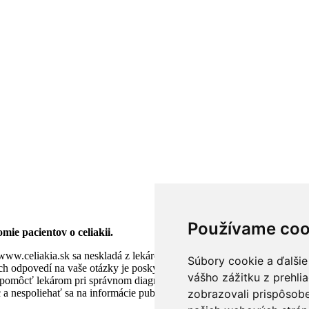
Používame coo
mie pacientov o celiakii.
www.celiakia.sk sa neskladá z lekárov ani iných zdravotníckych praco
Súbory cookie a ďalšie
ch odpovedí na vaše otázky je poskytnúť čo možno najpresnejšie info
vášho zážitku z prehli
pomôcť lekárom pri správnom diagnostikovaní choroby.V prípade, že 
nespoliehať sa na informácie publikované na stránke www.celiakia.s
zobrazovali prispôsobe