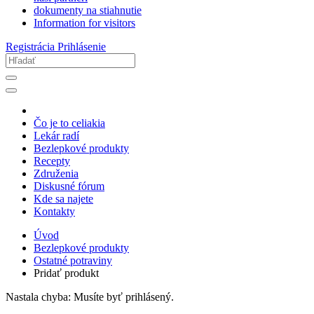
dokumenty na stiahnutie
Information for visitors
Registrácia
Prihlásenie
Čo je to celiakia
Lekár radí
Bezlepkové produkty
Recepty
Združenia
Diskusné fórum
Kde sa najete
Kontakty
Úvod
Bezlepkové produkty
Ostatné potraviny
Pridať produkt
Nastala chyba: Musíte byť prihlásený.