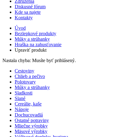
Združenia
Diskusné fórum
Kde sa najete
Kontakty
Úvod
Bezlepkové produkty
Múky a strúhanky
Hraška na zahusťovanie
Upraviť produkt
Nastala chyba: Musíte byť prihlásený.
Cestoviny
Chlieb a pečivo
Polotovary
Múky a strúhanky
Sladkosti
Slané
Cereálie, kaše
Nápoje
Dochucovadlá
Ostatné potraviny
Mliečne výrobky
Mäsové výrobky
Výživové doplnky, hygiena