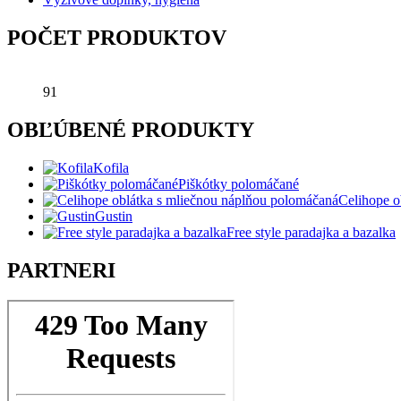
POČET PRODUKTOV
91
OBĽÚBENÉ PRODUKTY
Kofila
Piškótky polomáčané
Celihope o
Gustin
Free style paradajka a bazalka
PARTNERI