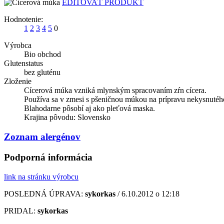
EDITOVAŤ PRODUKT
Hodnotenie:
1
2
3
4
5
0
Výrobca
Bio obchod
Glutenstatus
bez gluténu
Zloženie
Cícerová múka vzniká mlynským spracovaním zŕn cícera.
Používa sa v zmesi s pšeničnou múkou na prípravu nekysnutého
Blahodarne pôsobí aj ako pleťová maska.
Krajina pôvodu: Slovensko
Zoznam alergénov
Podporná informácia
link na stránku výrobcu
POSLEDNÁ ÚPRAVA:
sykorkas
/ 6.10.2012 o 12:18
PRIDAL:
sykorkas