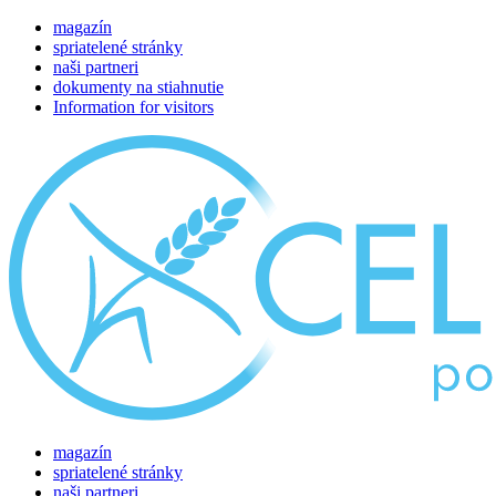
magazín
spriatelené stránky
naši partneri
dokumenty na stiahnutie
Information for visitors
magazín
spriatelené stránky
naši partneri