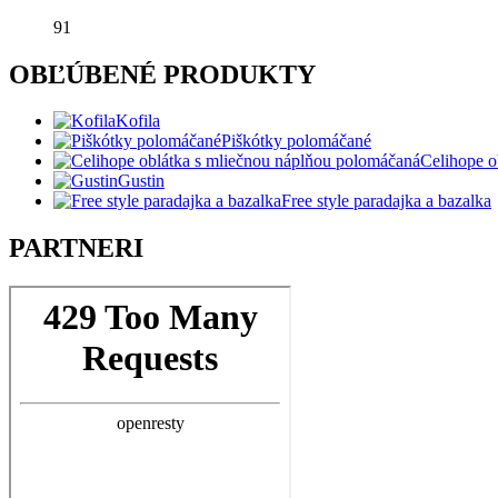
91
OBĽÚBENÉ PRODUKTY
Kofila
Piškótky polomáčané
Celihope o
Gustin
Free style paradajka a bazalka
PARTNERI