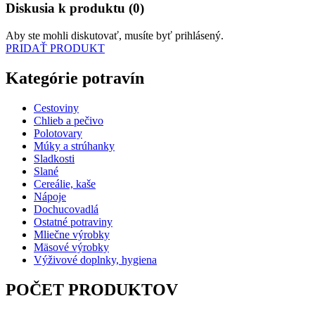
Diskusia k produktu (0)
Aby ste mohli diskutovať, musíte byť prihlásený.
PRIDAŤ PRODUKT
Kategórie potravín
Cestoviny
Chlieb a pečivo
Polotovary
Múky a strúhanky
Sladkosti
Slané
Cereálie, kaše
Nápoje
Dochucovadlá
Ostatné potraviny
Mliečne výrobky
Mäsové výrobky
Výživové doplnky, hygiena
POČET PRODUKTOV