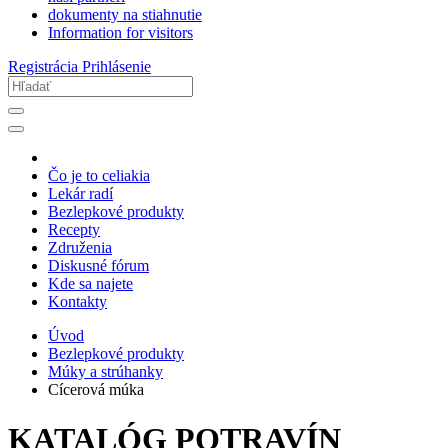
dokumenty na stiahnutie
Information for visitors
Registrácia
Prihlásenie
Čo je to celiakia
Lekár radí
Bezlepkové produkty
Recepty
Združenia
Diskusné fórum
Kde sa najete
Kontakty
Úvod
Bezlepkové produkty
Múky a strúhanky
Cícerová múka
KATALÓG POTRAVÍN