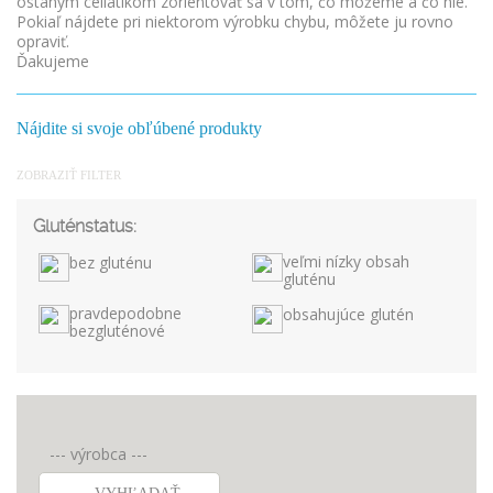
ostaným celiatikom zorientovať sa v tom, čo môžeme a čo nie.
Pokiaľ nájdete pri niektorom výrobku chybu, môžete ju rovno
opraviť.
Ďakujeme
Nájdite si svoje obľúbené produkty
ZOBRAZIŤ FILTER
Gluténstatus:
veľmi nízky obsah
bez gluténu
gluténu
pravdepodobne
obsahujúce glutén
bezgluténové
--- výrobca ---