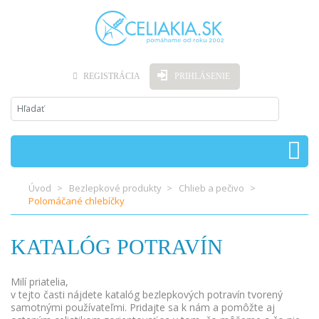
REGISTRÁCIA
PRIHLÁSENIE
Úvod
Bezlepkové produkty
Chlieb a pečivo
Polomáčané chlebíčky
KATALÓG POTRAVÍN
Milí priatelia,
v tejto časti nájdete katalóg bezlepkových potravín tvorený
samotnými používateľmi. Pridajte sa k nám a pomôžte aj