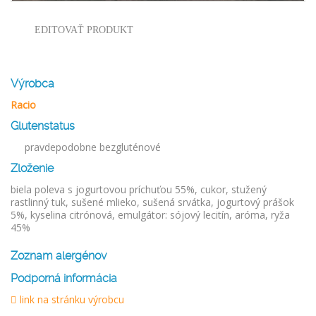
EDITOVAŤ PRODUKT
Výrobca
Racio
Glutenstatus
pravdepodobne bezgluténové
Zloženie
biela poleva s jogurtovou príchuťou 55%, cukor, stužený
rastlinný tuk, sušené mlieko, sušená srvátka, jogurtový prášok
5%, kyselina citrónová, emulgátor: sójový lecitín, aróma, ryža
45%
Zoznam alergénov
Podporná informácia
link na stránku výrobcu