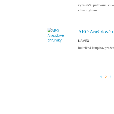
listová: 200?g (100% OD
ryža 55% pufovaná, cuko
alergii na BKM.
chlorofylínov
ARO Arašidové 
NAMEX
kukričná krupica, pražen
1
2
3