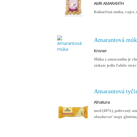
AMR AMARANTH
Kukuričná muka, vajce,
Amarantová múk
Kroner
Múka z amaranthu je vho
získate jedlo ľahšie strá
napomáha lepšiemu tráv
Amarantová tyči
Alnatura
med (48%), pufovaný ama
obsahovať stopy gluténu,