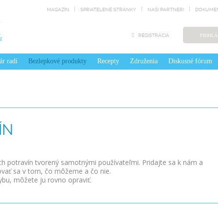
MAGAZÍN
SPRIATELENÉ STRÁNKY
NAŠI PARTNERI
DOKUMEN
REGISTRÁCIA
PRIHLÁ
ár radí
Bezlepkové produkty
Recepty
Združenia
Diskusné fórum
ÍN
ých potravín tvorený samotnými používateľmi. Pridajte sa k nám a
ovať sa v tom, čo môžeme a čo nie.
ybu, môžete ju rovno opraviť.