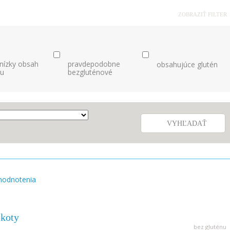
ZOBRAZIŤ FILTER
 nízky obsah
pravdepodobne
obsahujúce glutén
nu
bezgluténové
VYHĽADAŤ
hodnotenia
koty
bez gluténu