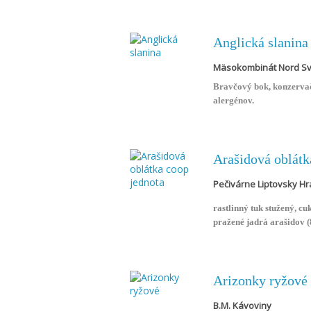
Anglická slanina
Mäsokombinát Nord Sv
Bravčový bok, konzervačn
alergénov.
Arašidová oblátk
Pečivárne Liptovsky H
rastlinný tuk stužený, 
pražené jadrá arašidov (
odtučnené, zahusťovadlo
repkový lecitín, aróma: 
stužený, kakaový prášok 
repkový lecitín, arómy: 
Arizonky ryžové
mlieko. Môže obsahovať s
B.M. Kávoviny
100g: Energetická hodnot