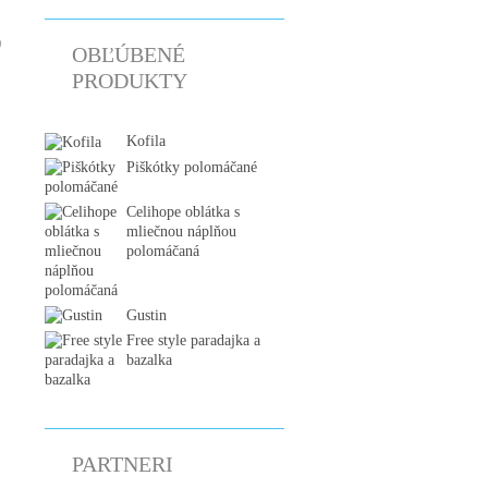
)
OBĽÚBENÉ
PRODUKTY
Kofila
Piškótky polomáčané
Celihope oblátka s
mliečnou náplňou
polomáčaná
Gustin
Free style paradajka a
bazalka
PARTNERI