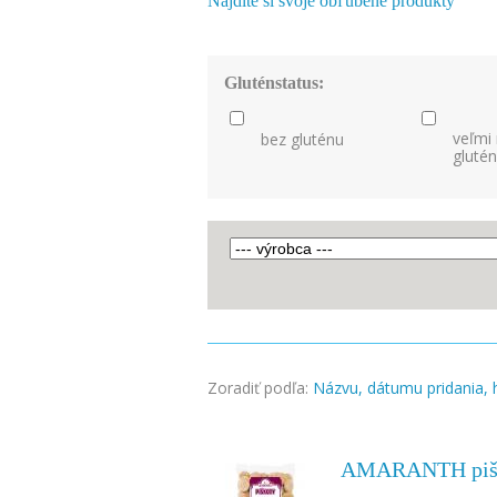
Nájdite si svoje obľúbené produkty
Gluténstatus:
veľmi
bez gluténu
gluté
Zoradiť podľa:
Názvu,
dátumu pridania,
AMARANTH piš