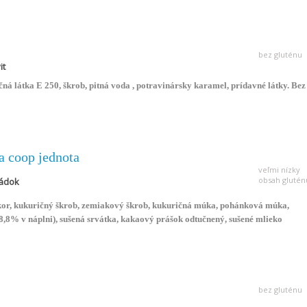
bez gluténu
it
á látka E 250, škrob, pitná voda , potravinársky karamel, prídavné látky. Bez
a coop jednota
veľmi nízky
obsah glutén
rádok
cukor, kukuričný škrob, zemiakový škrob, kukuričná múka, pohánková múka,
8,8% v náplni), sušená srvátka, kakaový prášok odtučnený, sušené mlieko
: guarová guma, kypriace látky: hydrogénuhličitan sodný a amónny, emulgátor
arašidová, jačmenný slad, kyselina listová, poleva 14% (cukor, rastlinný tuk
odtučnený, sušená srvátka, stabilizátor: polyglycerolpolyricínoleát, emulgátor:
vanilková, čokoládová). Prirodzený zdroj flavonoidu rutín. Obsahuje: arašidy,
topy lieskových orechov, sezamu, sóje, vajec. Priemerné nutričné hodnoty v
bez gluténu
a: 2 239kJ/534,4kcal; bielkoviny: 4,3g; sacharidy: 63,2g; tuky: 29,5g; kyselina