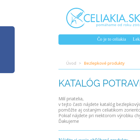
Čo je to celiakia
Lek
Úvod
Bezlepkové produkty
KATALÓG POTRAV
Milí priatelia,
v tejto časti nájdete katalóg bezlepkov
pomôžte aj ostaným celiatikom zorient
Pokiaľ nájdete pri niektorom výrobku ch
Ďakujeme