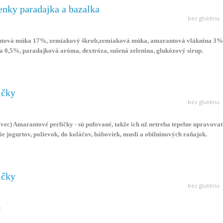
nky paradajka a bazalka
bez gluténu
ntová múka 17%, zemiakový škrob,zemiaková múka, amarantová vláknina 3%
lka 0,5%, paradajková aróma, dextróza, sušená zelenina, glukózový sirup.
 laktózu, vajcia, sóju.
ičky
bez gluténu
ec) Amarantové perličky - sú pufované, takže ich už netreba tepelne upravovať
ie jogurtov, polievok, do koláčov, báboviek, musli a obilninových raňajok.
e vyváženú stravu obsahom minerálnych látok (Ca, Mg, Fe, vitamíny B, C, E).
ičky
bez gluténu
t