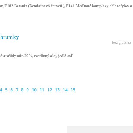
D = odporúčaná denná dávka). INFO: Nie je vhodná pri intolerancii laktózy a
r, E162 Betanin (Betalainová červeň ), E141 Meďnaté komplexy chlorofylov a
chrumky
bez gluténu
é arašidy min.20%, rastlinný olej, jedlá soľ
4
5
6
7
8
9
10
11
12
13
14
15