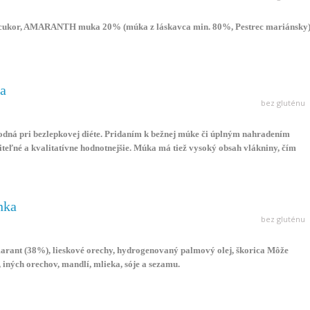
 cukor, AMARANTH muka 20% (múka z láskavca min. 80%, Pestrec mariánsky
a
bez gluténu
dná pri bezlepkovej diéte. Pridaním k bežnej múke či úplným nahradením
viteľné a kvalitatívne hodnotnejšie. Múka má tiež vysoký obsah vlákniny, čím
eniu.
nka
bez gluténu
rant (38%), lieskové orechy, hydrogenovaný palmový olej, škorica Môže
 iných orechov, mandlí, mlieka, sóje a sezamu.