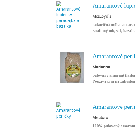
Amarantové lupie
McLLoyd´s
kukuričná múka, amara
rastlinný tuk, soľ, baza
Neobsahuje lepok, mlieko,
Amarantové perl
Marianna
pufovaný amarant (láskav
Používajú sa na zahusten
Amaranth je základom pr
Amarantové perl
Alnatura
100% pufovaný amaran