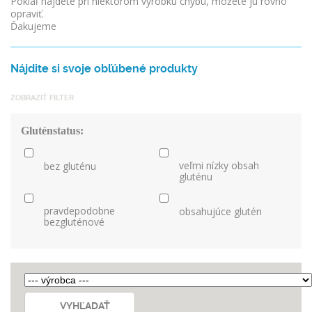
Pokiaľ nájdete pri niektorom výrobku chybu, môžete ju rovno
opraviť.
Ďakujeme
Nájdite si svoje obľúbené produkty
ZOBRAZIŤ FILTER
Gluténstatus:
veľmi nízky obsah
bez gluténu
gluténu
pravdepodobne
obsahujúce glutén
bezgluténové
VYHĽADAŤ