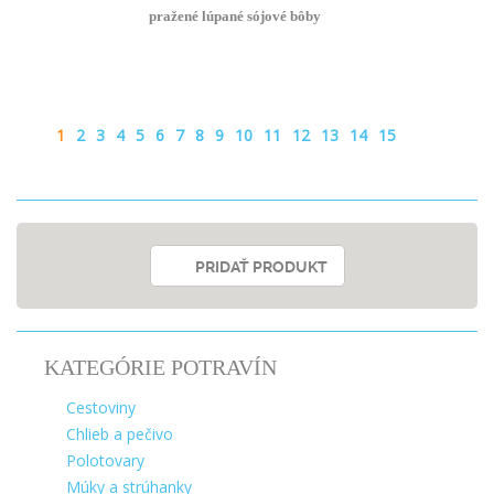
pražené lúpané sójové bôby
1
2
3
4
5
6
7
8
9
10
11
12
13
14
15
PRIDAŤ PRODUKT
KATEGÓRIE POTRAVÍN
Cestoviny
Chlieb a pečivo
Polotovary
Múky a strúhanky