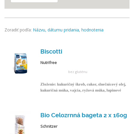
Zoradiť podľa:
Názvu,
dátumu pridania,
hodnotenia
Biscotti
Nutrifree
bez gluténu
Zloženie: kukuričný škrob, cukor, slnečnicový olej,
kukuričná múka, vajcia, ryžová múka, lupinové
bielkoviny, aromatické látky, emulgátory: mono a
diglyceridy mmastných kyselín,zahusťovadlo:
guarová guma,kypriace činidlo (difosforečnan
sodný, hydrogén- uhličitan sodný).
Bio Celozrnná bageta 2 x 160g
Schnitzer