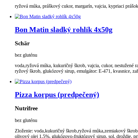
ryžová múka, práškový cukor, margarín, vajcia, kypriaci prášo
Bon Matin sladký rohlík 4x50g
Schär
bez gluténu
voda,ryžová múka, kukuričný škrob, vajcia, cukor, nestužené ra
ryžový škrob, glukózový sirup, emulgátor: E-471, kvasnice, za
Pizza korpus (predpečený)
Nutrifree
bez gluténu
Zloženie: voda,kukuričný škrob,ryžová múka,zemiakový škrob,s
olivový olej 1,5%, glukózovo-fruktózový sirup, sol, droždie, 