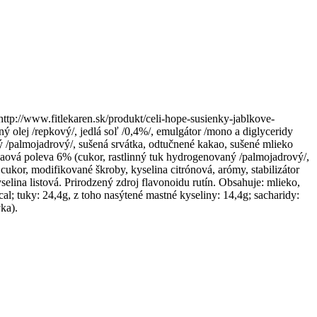
ttp://www.fitlekaren.sk/produkt/celi-hope-susienky-jablkove-
ý olej /repkový/, jedlá soľ /0,4%/, emulgátor /mono a diglyceridy
ný /palmojadrový/, sušená srvátka, odtučnené kakao, sušené mlieko
akaová poleva 6% (cukor, rastlinný tuk hydrogenovaný /palmojadrový/,
cukor, modifikované škroby, kyselina citrónová, arómy, stabilizátor
elina listová. Prirodzený zdroj flavonoidu rutín. Obsahuje: mlieko,
; tuky: 24,4g, z toho nasýtené mastné kyseliny: 14,4g; sacharidy:
ka).