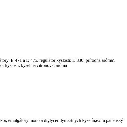
tory: E-471 a E-475, regulátor kyslosti: E-330, prírodná aróma),
r kyslosti: kyselina citrónová, aróma
ukor, emulgátory:mono a diglyceridymastných kyselín,extra panenský