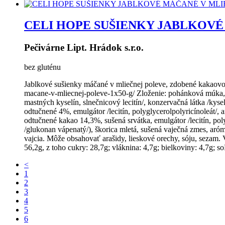
CELI HOPE SUŠIENKY JABLKOVÉ
Pečivárne Lipt. Hrádok s.r.o.
bez gluténu
Jablkové sušienky máčané v mliečnej poleve, zdobené kakaovou 
macane-v-mliecnej-poleve-1x50-g/ Zloženie: pohánková múka, mar
mastných kyselín, slnečnicový lecitín/, konzervačná látka /kys
odtučnené 4%, emulgátor /lecitín, polyglycerolpolyricínoleát/
odtučnené kakao 14,3%, sušená srvátka, emulgátor /lecitín, pol
/glukonan vápenatý/), škorica mletá, sušená vaječná zmes, aróm
vajcia. Môže obsahovať arašidy, lieskové orechy, sóju, sezam.
56,2g, z toho cukry: 28,7g; vláknina: 4,7g; bielkoviny: 4,7g;
<
1
2
3
4
5
6