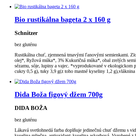
Bio rustikálna bageta 2 x 160 g
Schnitzer
bez gluténu
Rustikálna chuť, zjemnená tmavými ľanovými semienkami. Zlo
olej*, Ryžová múka*, 3% Kukuričná múka*, obal zrelých semie
sézamu, sóje, lupiny a vajec. *vyprodukované v ekologickom p
cukry 0,5 g), tuky 3,9 g(z toho mastné kyseliny 1,2 g),vláknina
Dida Boža figový džem 700g
DIDA BOŽA
bez gluténu
Lákavá svetlohnedá farba doplňuje jedinečnú chuť džemu s vidi
kyselina mliečna, antioxidant: kyselina askorbová. Vyrobené z 