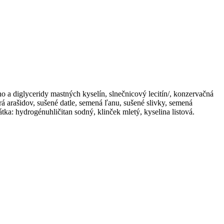
o a diglyceridy mastných kyselín, slnečnicový lecitín/, konzervačná
á arašidov, sušené datle, semená ľanu, sušené slivky, semená
ka: hydrogénuhličitan sodný, klinček mletý, kyselina listová.