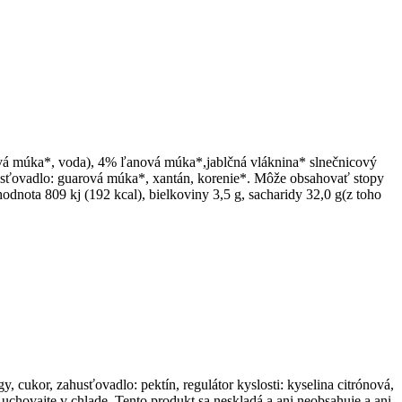
vá múka*, voda), 4% ľanová múka*,jablčná vláknina* slnečnicový
usťovadlo: guarová múka*, xantán, korenie*. Môže obsahovať stopy
nota 809 kj (192 kcal), bielkoviny 3,5 g, sacharidy 32,0 g(z toho
cukor, zahusťovadlo: pektín, regulátor kyslosti: kyselina citrónová,
uchovajte v chlade. Tento produkt sa neskladá a ani neobsahuje a ani