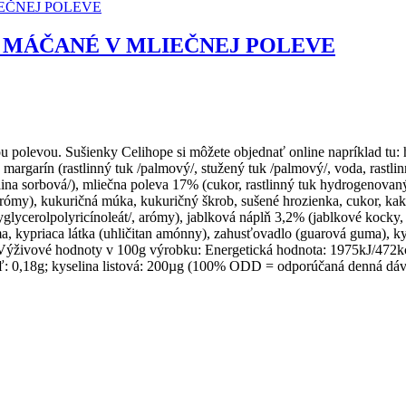
 MÁČANÉ V MLIEČNEJ POLEVE
polevou. Sušienky Celihope si môžete objednať online napríklad tu: h
garín (rastlinný tuk /palmový/, stužený tuk /palmový/, voda, rastlinn
elina sorbová/), mliečna poleva 17% (cukor, rastlinný tuk hydrogenova
, arómy), kukuričná múka, kukuričný škrob, sušené hrozienka, cukor, k
yglycerolpolyricínoleát/, arómy), jablková náplň 3,2% (jablkové kocky, 
a, kypriaca látka (uhličitan amónny), zahusťovadlo (guarová guma), kys
 Výživové hodnoty v 100g výrobku: Energetická hodnota: 1975kJ/472kcal
 soľ: 0,18g; kyselina listová: 200µg (100% ODD = odporúčaná denná dáv