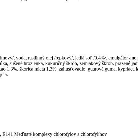
ový/, voda, rastlinný olej /repkový/, jedlá soľ /0,4%/, emulgátor /mon
úka, sušené hrozienka, kukuričný škrob, zemiakový škrob, pražené jadr
ao 1,3%, škorica mletá 1,3%, zahusťovadlo: guarová guma, kypriaca lát
jcia.
), E141 Meďnaté komplexy chlorofylov a chlorofylínov