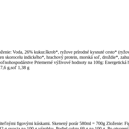
ženie: Voda, 26% kukur.škrob*, ryžove prírodné kysnuté cesto* (ryžo
n skorocelu indického*, hrachový protein, morská soľ, droždie*, zah
oľnohospodárstve Priemerné výživové hodnoty na 100g: Energetická hod
 7,6 g,soľ 1,38 g
teľnými figovými kúskami. Skenený porár 580ml = 700g Zloženie: Figy, 
82 g ovocia na 100 g výrobku. Podiel cukru 69 g na 100 g. Po otvorení 