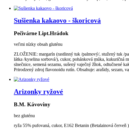
Sušienka kakaovo - škoricová
Pečivárne Lipt.Hrádok
veľmi nízky obsah gluténu
ZLOŽENIE: margarín (rastlinný tuk /palmový/, stužený tuk /palm
látka /kyselina sorbová/), cukor, pohánková múka, kukuričná m
slnečnice, semená sezamu, sušený vaječný žĺtok, odtučnené kak
Prirodzený zdroj flavonoidu rutín. Obsahuje: arašidy, sezam, va
Arizonky ryžové
B.M. Kávoviny
bez gluténu
ryža 55% pufovaná, cukor, E162 Betanin (Betalainová červeň 