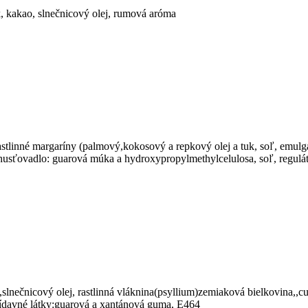
k, kakao, slnečnicový olej, rumová aróma
stlinné margaríny (palmový,kokosový a repkový olej a tuk, soľ, emulgá
husťovadlo: guarová múka a hydroxypropylmethylcelulosa, soľ, reguláto
lnečnicový olej, rastlinná vláknina(psyllium)zemiaková bielkovina,,c
prídavné látky:guarová a xantánová guma, E464