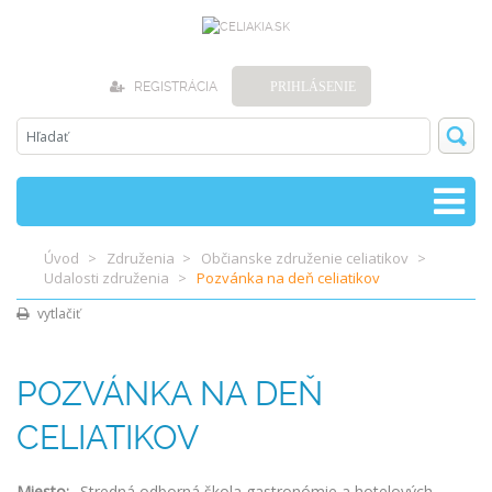
REGISTRÁCIA
PRIHLÁSENIE
Úvod
Združenia
Občianske združenie celiatikov
Udalosti združenia
Pozvánka na deň celiatikov
vytlačiť
POZVÁNKA NA DEŇ
CELIATIKOV
Miesto:
Stredná odborná škola gastronómie a hotelových