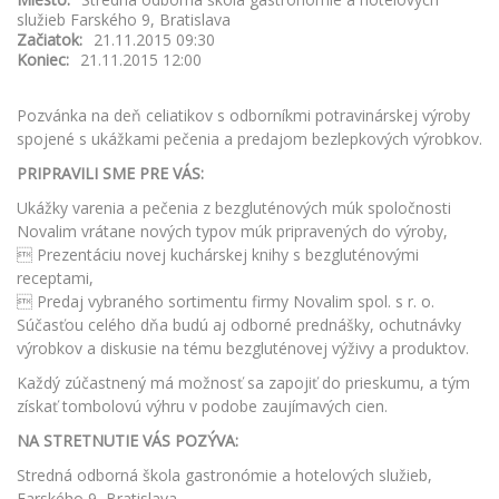
služieb Farského 9, Bratislava
Začiatok:
21.11.2015 09:30
Koniec:
21.11.2015 12:00
Pozvánka na deň celiatikov s odborníkmi potravinárskej výroby
spojené s ukážkami pečenia a predajom bezlepkových výrobkov.
PRIPRAVILI SME PRE VÁS:
Ukážky varenia a pečenia z bezgluténových múk spoločnosti
Novalim
vrátane nových typov múk pripravených do výroby,
 Prezentáciu novej kuchárskej knihy s bezgluténovými
receptami,
 Predaj vybraného sortimentu firmy Novalim spol. s r. o.
Súčasťou celého dňa budú aj odborné prednášky, ochutnávky
výrobkov
a diskusie na tému bezgluténovej výživy a produktov.
Každý zúčastnený má možnosť sa zapojiť do prieskumu, a tým
získať
tombolovú výhru v podobe zaujímavých cien.
NA STRETNUTIE VÁS POZÝVA:
Stredná odborná škola gastronómie a hotelových služieb,
Farského 9, Bratislava