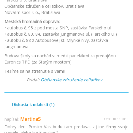
Občianske združenie celiatikov, Bratislava
Novalim spol. r. o., Bratislava
Mestská hromadná doprava:
• autobus č. 95 z pod mosta SNP, zastávka Farského ul.
• autobus č. 83, 84, zastávka Jungmanova ul. (Farského ul.)
• autobu č. 88 z Autobusovej st. Mlynké nivy, zastávka
Jungmanova
Budova školy sa nachádza medzi panelákmi za predajňou
Euronics TPD (za Starým mostom)
Tešíme sa na stretnutie s Vami!
Pridal:
Občianske združenie celiatikov
Diskusia k udalosti (1)
MartinaS
napísal:
13:03 18.11.2015
Dobry den. Prosim Vas budu tam predavat aj ine firmy svoje
vyrobky alebo len Novalim ?