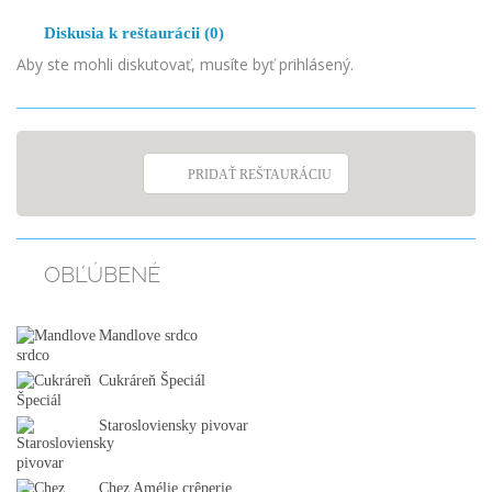
Diskusia k reštaurácii (0)
Aby ste mohli diskutovať, musíte byť prihlásený.
PRIDAŤ REŠTAURÁCIU
OBĽÚBENÉ
Mandlove srdco
Cukráreň Špeciál
Starosloviensky pivovar
Chez Amélie crêperie