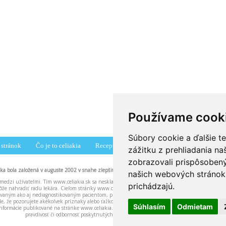
Používame cook
Súbory cookie a ďalšie t
stránok
Čo je to celiakia
Recepty
Združenia
Diskusné fórum
zážitku z prehliadania n
zobrazovali prispôsobený
nka bola založená v auguste 2002 v snahe zlepšiť povedomie pacientov o celiakii.
našich webových stránok 
medzi užívateľmi. Tím www.celiakia.sk sa neskladá z lekárov ani iných zdravotníckych pracovní
prichádzajú.
že nahradiť radu lekára. Cieľom stránky www.celiakia.sk a našich odpovedí na vaše otázky je 
ikovaným ako aj nediagnostikovaným pacientom, pričom u nediagnostikovaných pacientov môžu n
ade, že pozorujete akékoľvek príznaky alebo ťažkosti neznámeho pôvodu, dôrazne odporúčame b
Súhlasím
Odmietam
nformácie publikované na stránke www.celiakia.sk. Tím www.celiakia.sk nenesie žiadnu zodpove
pravdivosť či odbornosť poskytnutých informácií.