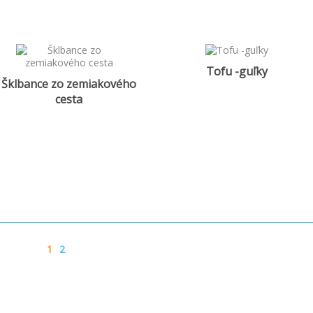
Tofu -guľky
Šklbance zo zemiakového
cesta
1
2