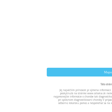
Mapa 
Táto strá
Jej najväčším prínosom je výmena informácií 
poskytnutá na stránke www.celiakia.sk nemô
najpresnejšie informácie o chorobe tak diagnost
pri správnom diagnostikovaní choroby.V príp
odbornú lekársku pomoc a nespoliehať sa na i