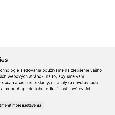
ies
echnológie sledovania používame na zlepšenie vášho
Zaujímavé linky
Kontakty
ašich webových stránok, na to, aby sme vám
 obsah a cielené reklamy, na analýzu návštevnosti
a na pochopenie toho, odkiaľ naši návštevníci
kov. Akákoľvek rada
poskytnúť čo možno
aše rady pomôcť lekárom
ezodkladne vyhľadať
Zmeniť moje nastavenia
dnosť za správnosť,