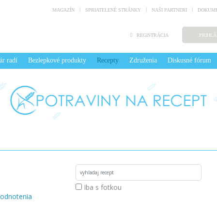
MAGAZÍN
SPRIATELENÉ STRÁNKY
NAŠI PARTNERI
DOKUME
REGISTRÁCIA
PRIHLÁ
ár radí
Bezlepkové produkty
Recepty
Združenia
Diskusné fórum
Iba s fotkou
odnotenia