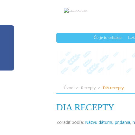
Čo je to celiakia
Lek
Úvod
Recepty
DIA recepty
DIA RECEPTY
Zoradiť podľa:
Názvu
dátumu pridania
,
h