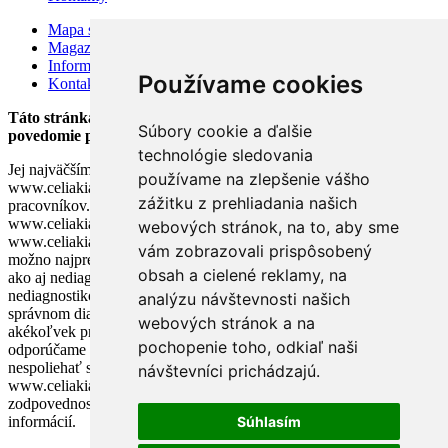
Mapa stránok
Magazín
Information for visitors
Používame cookies
Kontakty
Táto stránka bola založená v auguste 2002 v snahe zlepšiť
Súbory cookie a ďalšie
povedomie pacientov o celiakii.
technológie sledovania
Jej najväčším prínosom je výmena informácií medzi užívateľmi. Tím
používame na zlepšenie vášho
www.celiakia.sk sa neskladá z lekárov ani iných zdravotníckych
zážitku z prehliadania našich
pracovníkov. Akákoľvek rada poskytnutá na stránke
www.celiakia.sk nemôže nahradiť radu lekára. Cieľom stránky
webových stránok, na to, aby sme
www.celiakia.sk a našich odpovedí na vaše otázky je poskytnúť čo
vám zobrazovali prispôsobený
možno najpresnejšie informácie o chorobe tak diagnostikovaným
obsah a cielené reklamy, na
ako aj nediagnostikovaným pacientom, pričom u
nediagnostikovaných pacientov môžu naše rady pomôcť lekárom pri
analýzu návštevnosti našich
správnom diagnostikovaní choroby.V prípade, že pozorujete
webových stránok a na
akékoľvek príznaky alebo ťažkosti neznámeho pôvodu, dôrazne
pochopenie toho, odkiaľ naši
odporúčame bezodkladne vyhľadať odbornú lekársku pomoc a
nespoliehať sa na informácie publikované na stránke
návštevníci prichádzajú.
www.celiakia.sk. Tím www.celiakia.sk nenesie žiadnu
zodpovednosť za správnosť, pravdivosť či odbornosť poskytnutých
informácií.
Súhlasím