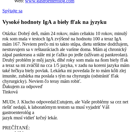
Web:
www.gastroenterolog.com
Spýtajte sa
Vysoké hodnoty IgA a biely fľak na jyzyku
Otázka: Dobrý deň, mám 24 rokov, mám celiakiu 10 rokov, minulý
rok som mala v testoch IgA zvýšené na hodnotu 100 a teraz IgA
mám 167. Neviem prečo mi to takto stúpa, dietu striktne dodržujem,
nestravujem sa v reštauráciach ale varíme doma. Mám aj chronický
zápal pankreasu a stále mi je ťažko po jedle (užívam aj pankreolan).
Druhý problém je môj jazyk, dlhé roky som mala na ňom biely fľak
a teraz sa mi zväčšil na cca 1/5 jazyka, v zadu na koreni jazyka mám
také hrčkya biely povlak. Lekárka mi povedala že to mám kôli zlej
imunite, zubárka ma poslala s tým na chyrurgiu (odstrániť fľak
chyrurgicky). Neviem čo teray mám robiť.
Ďakujem za odpoveď
Tinková
MUDr. J. Klucho
odpovedal:
Ľutujem, ale Vaše problémy sa cez net
riešiť nedajú, k laboratórnym testom sa musí vyjadriť Váš
gastroenterológ a
jazyk musí vidieť krčný lekár.
PREČÍTANÉ: