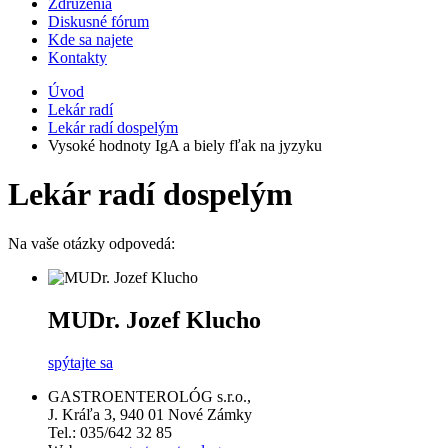
Združenia
Diskusné fórum
Kde sa najete
Kontakty
Úvod
Lekár radí
Lekár radí dospelým
Vysoké hodnoty IgA a biely fľak na jyzyku
Lekár radí dospelým
Na vaše otázky odpovedá:
MUDr. Jozef Klucho
spýtajte sa
GASTROENTEROLÓG s.r.o.,
J. Kráľa 3, 940 01 Nové Zámky
Tel.:
035/642 32 85