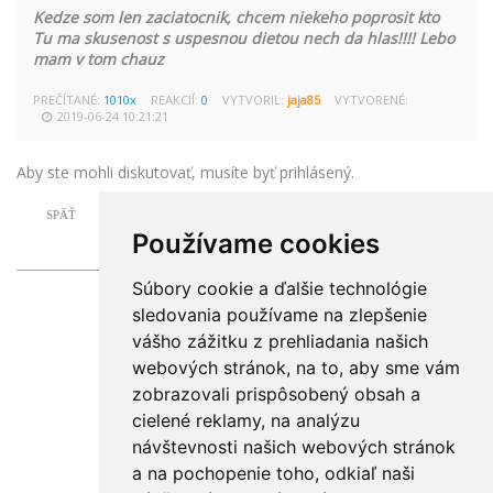
Kedze som len zaciatocnik, chcem niekeho poprosit kto
Tu ma skusenost s uspesnou dietou nech da hlas!!!! Lebo
mam v tom chauz
PREČÍTANÉ:
1010x
REAKCIÍ:
0
VYTVORIL:
jaja85
VYTVORENÉ:
2019-06-24 10:21:21
Aby ste mohli diskutovať, musíte byť prihlásený.
SPÄŤ
Používame cookies
Súbory cookie a ďalšie technológie
sledovania používame na zlepšenie
vášho zážitku z prehliadania našich
webových stránok, na to, aby sme vám
zobrazovali prispôsobený obsah a
cielené reklamy, na analýzu
návštevnosti našich webových stránok
a na pochopenie toho, odkiaľ naši