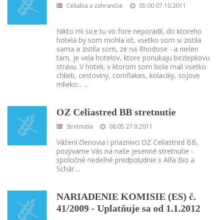
Celiakia a zahraničie
05:00 07.10.2011
Nikto mi sice tu vo fore neporadil, do ktoreho
hotela by som mohla ist, vsetko som si zistila
sama a zistila som, ze na Rhodose - a nielen
tam, je vela hotelov, ktore ponukaju bezlepkovu
stravu. V hoteli, v ktorom som bola mali vsetko
chlieb, cestoviny, cornflakes, kolaciky, sojove
mlieko...
...
OZ Celiastred BB stretnutie
Stretnutia
08:05 27.9.2011
Vážení členovia i priaznivci OZ Celiastred BB,
pozývame Vás na naše jesenné stretnutie -
spoločné nedeľné predpoludnie s Alfa Bio a
Schär.
...
NARIADENIE KOMISIE (ES) č.
41/2009 - Uplatňuje sa od 1.1.2012