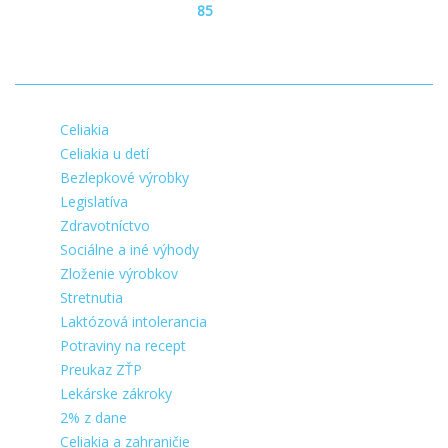
85
Celiakia
Celiakia u detí
Bezlepkové výrobky
Legislatíva
Zdravotníctvo
Sociálne a iné výhody
Zloženie výrobkov
Stretnutia
Laktózová intolerancia
Potraviny na recept
Preukaz ZŤP
Lekárske zákroky
2% z dane
Celiakia a zahraničie