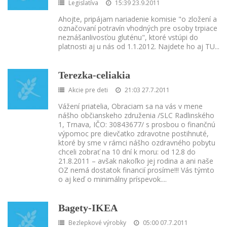
Legislatíva
15:39 23.9.2011
Ahojte, pripájam nariadenie komisie "o zložení a
označovaní potravín vhodných pre osoby trpiace
neznášanlivosťou gluténu", ktoré vstúpi do
platnosti aj u nás od 1.1.2012. Najdete ho aj TU
...
Terezka-celiakia
Akcie pre deti
21:03 27.7.2011
Vážení priatelia, Obraciam sa na vás v mene
nášho občianskeho združenia /SLC Radlinského
1, Trnava, IČO: 30843677/ s prosbou o finančnú
výpomoc pre dievčatko zdravotne postihnuté,
ktoré by sme v rámci nášho ozdravného pobytu
chceli zobrať na 10 dní k moru: od 12.8 do
21.8.2011 – avšak nakoľko jej rodina a ani naše
OZ nemá dostatok financií prosíme!!! Vás týmto
o aj keď o minimálny príspevok.
...
Bagety-IKEA
Bezlepkové výrobky
05:00 07.7.2011