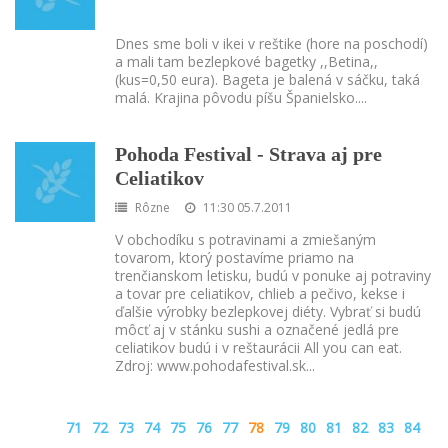
Dnes sme boli v ikei v reštike (hore na poschodí)
a mali tam bezlepkové bagetky ,,Betina,,
(kus=0,50 eura). Bageta je balená v sáčku, taká
malá. Krajina pôvodu píšu Španielsko.
...
Pohoda Festival - Strava aj pre
Celiatikov
Rôzne
11:30 05.7.2011
V obchodíku s potravinami a zmiešaným
tovarom, ktorý postavíme priamo na
trenčianskom letisku, budú v ponuke aj potraviny
a tovar pre celiatikov, chlieb a pečivo, kekse i
ďalšie výrobky bezlepkovej diéty. Vybrať si budú
môcť aj v stánku sushi a označené jedlá pre
celiatikov budú i v reštaurácii All you can eat.
Zdroj: www.pohodafestival.sk
...
71
72
73
74
75
76
77
78
79
80
81
82
83
84