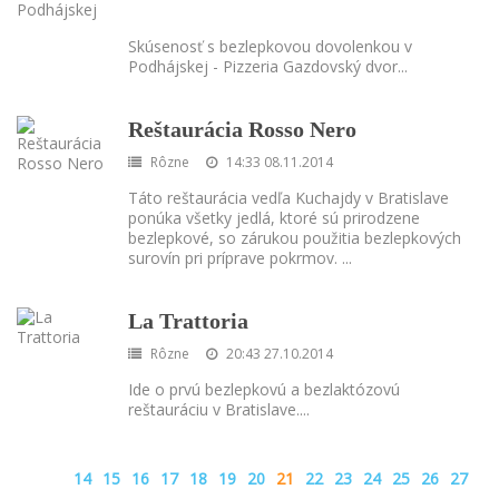
Skúsenosť s bezlepkovou dovolenkou v
Podhájskej - Pizzeria Gazdovský dvor
...
Reštaurácia Rosso Nero
Rôzne
14:33 08.11.2014
Táto reštaurácia vedľa Kuchajdy v Bratislave
ponúka všetky jedlá, ktoré sú prirodzene
bezlepkové, so zárukou použitia bezlepkových
surovín pri príprave pokrmov.
...
La Trattoria
Rôzne
20:43 27.10.2014
Ide o prvú bezlepkovú a bezlaktózovú
reštauráciu v Bratislave.
...
14
15
16
17
18
19
20
21
22
23
24
25
26
27