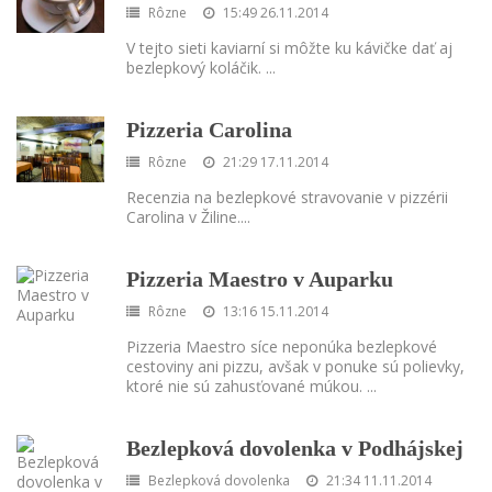
Rôzne
15:49 26.11.2014
V tejto sieti kaviarní si môžte ku kávičke dať aj
bezlepkový koláčik.
...
Pizzeria Carolina
Rôzne
21:29 17.11.2014
Recenzia na bezlepkové stravovanie v pizzérii
Carolina v Žiline.
...
Pizzeria Maestro v Auparku
Rôzne
13:16 15.11.2014
Pizzeria Maestro síce neponúka bezlepkové
cestoviny ani pizzu, avšak v ponuke sú polievky,
ktoré nie sú zahusťované múkou.
...
Bezlepková dovolenka v Podhájskej
Bezlepková dovolenka
21:34 11.11.2014