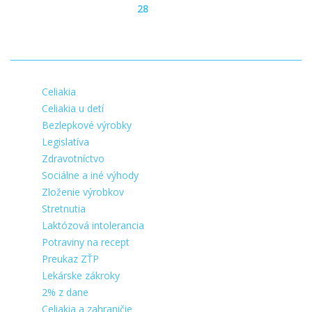
28
Celiakia
Celiakia u detí
Bezlepkové výrobky
Legislatíva
Zdravotníctvo
Sociálne a iné výhody
Zloženie výrobkov
Stretnutia
Laktózová intolerancia
Potraviny na recept
Preukaz ZŤP
Lekárske zákroky
2% z dane
Celiakia a zahraničie