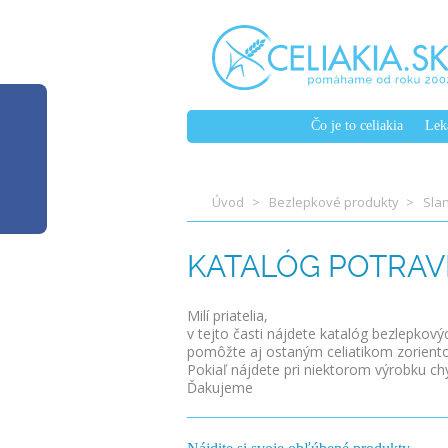
Čo je to celiakia
Lek
Úvod
Bezlepkové produkty
Sla
KATALÓG POTRAV
Milí priatelia,
v tejto časti nájdete katalóg bezlepkov
pomôžte aj ostaným celiatikom zorient
Pokiaľ nájdete pri niektorom výrobku ch
Ďakujeme