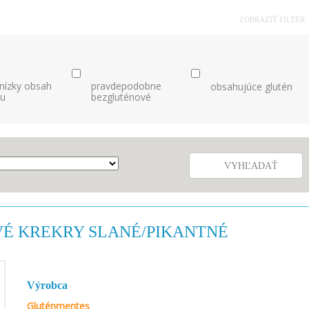
ZOBRAZIŤ FILTER
 nízky obsah
pravdepodobne
obsahujúce glutén
nu
bezgluténové
VYHĽADAŤ
VÉ KREKRY SLANÉ/PIKANTNÉ
Výrobca
Gluténmentes