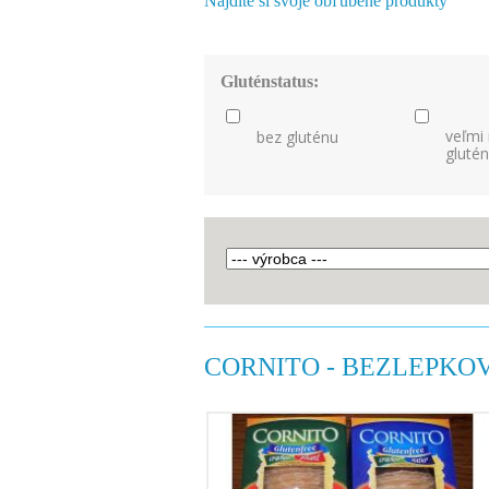
Nájdite si svoje obľúbené produkty
Gluténstatus:
veľmi
bez gluténu
gluté
CORNITO - BEZLEPKO