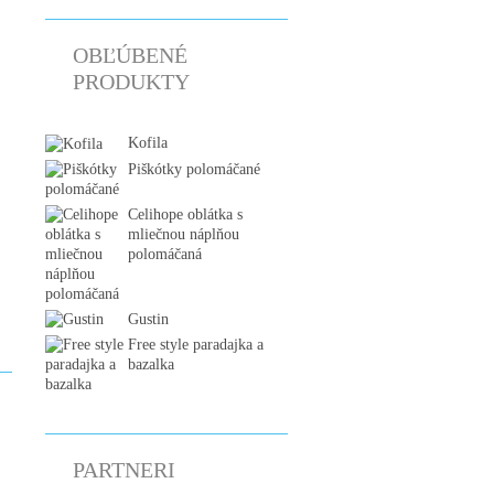
OBĽÚBENÉ
PRODUKTY
Kofila
Piškótky polomáčané
Celihope oblátka s
mliečnou náplňou
polomáčaná
Gustin
Free style paradajka a
bazalka
PARTNERI