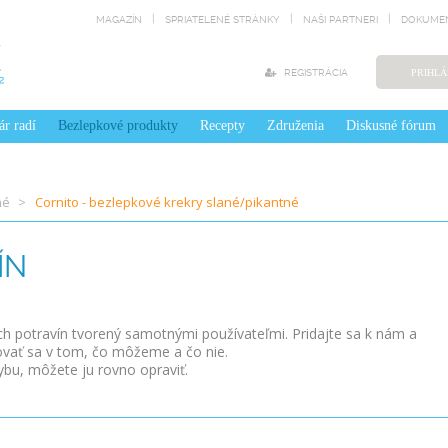
MAGAZÍN
SPRIATELENÉ STRÁNKY
NAŠI PARTNERI
DOKUMEN
REGISTRÁCIA
PRIHLÁ
ár radí
Bezlepkové produkty
Recepty
Združenia
Diskusné fórum
né
Cornito - bezlepkové krekry slané/pikantné
ÍN
ých potravín tvorený samotnými používateľmi. Pridajte sa k nám a
ovať sa v tom, čo môžeme a čo nie.
ybu, môžete ju rovno opraviť.