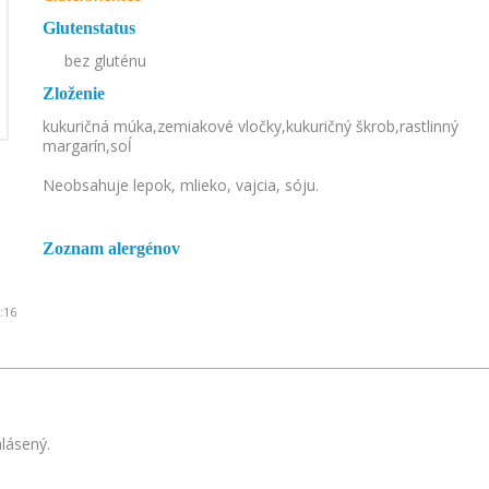
Glutenstatus
bez gluténu
Zloženie
kukuričná múka,zemiakové vločky,kukuričný škrob,rastlinný
margarín,soĺ
Neobsahuje lepok, mlieko, vajcia, sóju.
Zoznam alergénov
:16
hlásený.