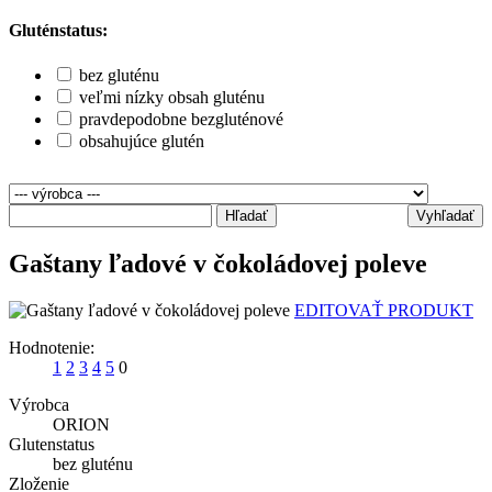
Gluténstatus:
bez gluténu
veľmi nízky obsah gluténu
pravdepodobne bezgluténové
obsahujúce glutén
Hľadať
Vyhľadať
Gaštany ľadové v čokoládovej poleve
EDITOVAŤ PRODUKT
Hodnotenie:
1
2
3
4
5
0
Výrobca
ORION
Glutenstatus
bez gluténu
Zloženie