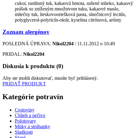
cukor, rastlinný tuk, kakaová hmota, sušené mlieko, kakaový
prášok so zníženým množstvom tuku, kakaové maslo,
mliečny tuk, lieskovooriešková pasta, slnečnicový lecitín,
polyglycerol-polyricín-oleát, kyselina citrónová, arómy
Zoznam alergénov
POSLEDNÁ ÚPRAVA:
Nikol2204
/ 11.11.2012 o 10:49
PRIDAL:
Nikol2204
Diskusia k produktu (0)
Aby ste mohli diskutovať, musíte byť prihlásený.
PRIDAŤ PRODUKT
Kategórie potravín
Cestoviny
Chlieb a pečivo
Polotovary
Múky a strúhanky
Sladkosti
Slané