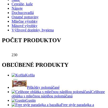
Cereálie, kaše
Nápoje
Dochucovadlá
Ostatné potraviny
Mliečne výrobky
Mäsové výrobky
Výživové doplnky, hygiena
POČET PRODUKTOV
230
OBĽÚBENÉ PRODUKTY
Kofila
Piškótky polomáčané
Celihope
oblátka s mliečnou náplňou polomáčaná
Gustin
Free style paradajka a