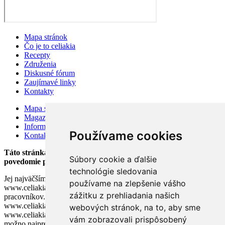
Mapa stránok
Čo je to celiakia
Recepty
Združenia
Diskusné fórum
Zaujímavé linky
Kontakty
Mapa stránok
Magazín
Information for visitors
Používame cookies
Kontakty
Táto stránka bola založená v auguste 2002 v snahe zlepšiť
Súbory cookie a ďalšie
povedomie pacientov o celiakii.
technológie sledovania
Jej najväčším prínosom je výmena informácií medzi užívateľmi. Tím
používame na zlepšenie vášho
www.celiakia.sk sa neskladá z lekárov ani iných zdravotníckych
zážitku z prehliadania našich
pracovníkov. Akákoľvek rada poskytnutá na stránke
www.celiakia.sk nemôže nahradiť radu lekára. Cieľom stránky
webových stránok, na to, aby sme
www.celiakia.sk a našich odpovedí na vaše otázky je poskytnúť čo
vám zobrazovali prispôsobený
možno najpresnejšie informácie o chorobe tak diagnostikovaným