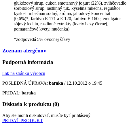
glukózový sirup, cukor, smotanový jogurt (22%), zvlhčovadlo
sorbitolový sirup, rastlinný tuk, kyselina mliečna, regulátor
kyslosti mliečnan sodný, aróma, jahodový koncentrát
(0,6%)*, farbivo E 171 a E 120, farbivo E 160c, emulgátor
sójový lecitín, rastlinné extrakty (kvety bazy čiernej,
pomarančové kvety, mučenka).
*zodpovedá 5% ovocnej šťavy
Zoznam alergénov
Podporná informácia
link na stránku výrobcu
POSLEDNÁ ÚPRAVA:
baraka
/ 12.10.2012 o 19:45
PRIDAL:
baraka
Diskusia k produktu (0)
Aby ste mohli diskutovať, musíte byť prihlásený.
PRIDAŤ PRODUKT