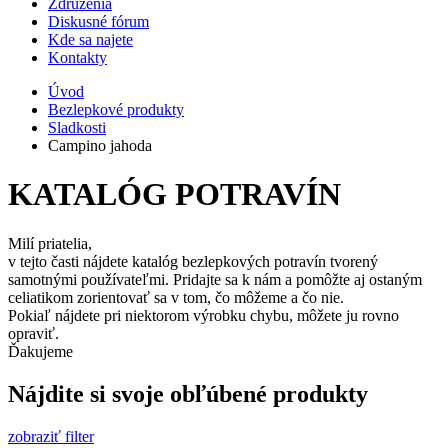
Združenia
Diskusné fórum
Kde sa najete
Kontakty
Úvod
Bezlepkové produkty
Sladkosti
Campino jahoda
KATALÓG POTRAVÍN
Milí priatelia,
v tejto časti nájdete katalóg bezlepkových potravín tvorený
samotnými používateľmi. Pridajte sa k nám a pomôžte aj ostaným
celiatikom zorientovať sa v tom, čo môžeme a čo nie.
Pokiaľ nájdete pri niektorom výrobku chybu, môžete ju rovno
opraviť.
Ďakujeme
Nájdite si svoje obľúbené produkty
zobraziť filter