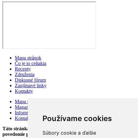
Mapa stránok
Čo je to celiakia
Recepty
Združenia
Diskusné fórum
Zaujímavé linky
Kontakty
Mapa stránok
Magazín
Information for visitors
Používame cookies
Kontakty
Táto stránka bola založená v auguste 2002 v snahe zlepšiť
Súbory cookie a ďalšie
povedomie pacientov o celiakii.