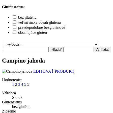
Gluténstatus:
bez gluténu
veľmi nízky obsah gluténu
pravdepodobne bezgluténové
obsahujúce glutén
Hľadať
Vyhľadať
Campino jahoda
EDITOVAŤ PRODUKT
Hodnotenie:
1
2
3
4
5
5
Výrobca
Storck
Glutenstatus
bez gluténu
Zloženie