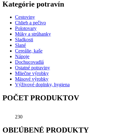
Kategórie potravín
Cestoviny
Chlieb a pečivo
Polotovary
Múky a strúhanky
Sladkosti
Slané
Cereálie, kaše
Nápoje
Dochucovadlá
Ostatné potraviny
Mliečne výrobky
Mäsové výrobky
Výživové doplnky, hygiena
POČET PRODUKTOV
230
OBĽÚBENÉ PRODUKTY