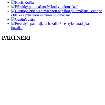
Kofila
Piškótky polomáčané
Celihope
oblátka s mliečnou náplňou polomáčaná
Gustin
Free style paradajka a
bazalka
PARTNERI