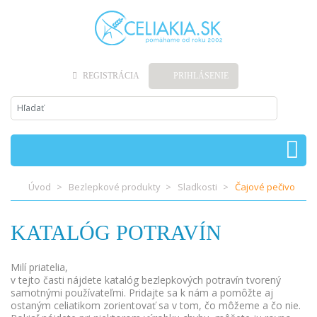
REGISTRÁCIA
PRIHLÁSENIE
Úvod
Bezlepkové produkty
Sladkosti
Čajové pečivo
KATALÓG POTRAVÍN
Milí priatelia,
v tejto časti nájdete katalóg bezlepkových potravín tvorený
samotnými používateľmi. Pridajte sa k nám a pomôžte aj
ostaným celiatikom zorientovať sa v tom, čo môžeme a čo nie.