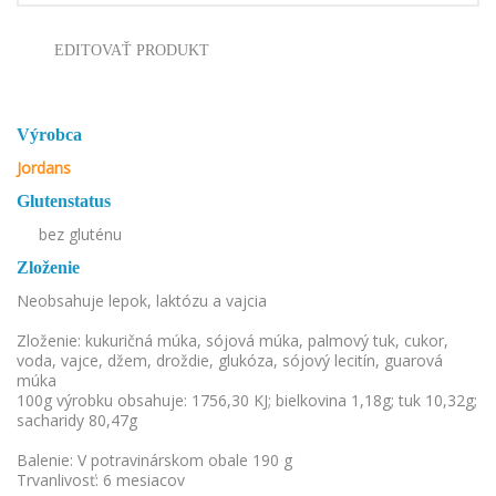
EDITOVAŤ PRODUKT
Výrobca
Jordans
Glutenstatus
bez gluténu
Zloženie
Neobsahuje lepok, laktózu a vajcia
Zloženie: kukuričná múka, sójová múka, palmový tuk, cukor,
voda, vajce, džem, droždie, glukóza, sójový lecitín, guarová
múka
100g výrobku obsahuje: 1756,30 KJ; bielkovina 1,18g; tuk 10,32g;
sacharidy 80,47g
Balenie: V potravinárskom obale 190 g
Trvanlivosť: 6 mesiacov