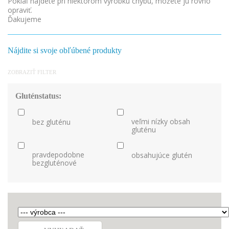
Pokiaľ nájdete pri niektorom výrobku chybu, môžete ju rovno
opraviť.
Ďakujeme
Nájdite si svoje obľúbené produkty
ZOBRAZIŤ FILTER
Gluténstatus:
veľmi nízky obsah
bez gluténu
gluténu
pravdepodobne
obsahujúce glutén
bezgluténové