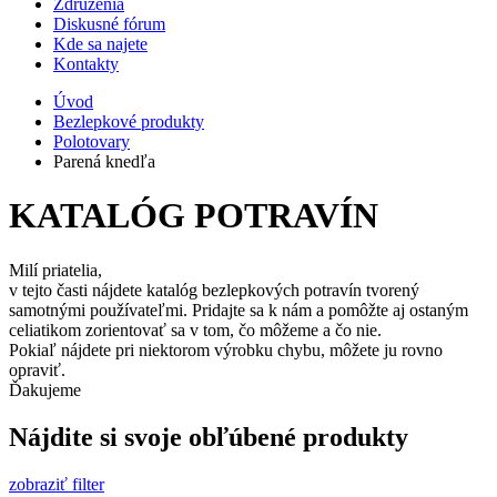
Združenia
Diskusné fórum
Kde sa najete
Kontakty
Úvod
Bezlepkové produkty
Polotovary
Parená knedľa
KATALÓG POTRAVÍN
Milí priatelia,
v tejto časti nájdete katalóg bezlepkových potravín tvorený
samotnými používateľmi. Pridajte sa k nám a pomôžte aj ostaným
celiatikom zorientovať sa v tom, čo môžeme a čo nie.
Pokiaľ nájdete pri niektorom výrobku chybu, môžete ju rovno
opraviť.
Ďakujeme
Nájdite si svoje obľúbené produkty
zobraziť filter