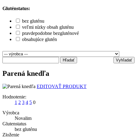
Gluténstatus:
bez gluténu
veľmi nízky obsah gluténu
pravdepodobne bezgluténové
obsahujúce glutén
Hľadať
Vyhľadať
Parená knedľa
EDITOVAŤ PRODUKT
Hodnotenie:
1
2
3
4
5
0
Výrobca
Novalim
Glutenstatus
bez gluténu
Zloženie