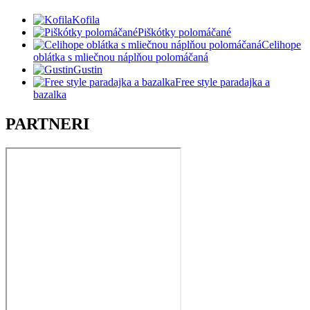
Kofila
Piškótky polomáčané
Celihope
oblátka s mliečnou náplňou polomáčaná
Gustin
Free style paradajka a
bazalka
PARTNERI