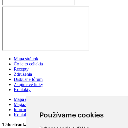
Mapa stránok
Čo je to celiakia
Recepty
Združenia
Diskusné fórum
Zaujímavé linky
Kontakty
Mapa stránok
Magazín
Information for visitors
Používame cookies
Kontakty
Táto stránka bola založená v auguste 2002 v snahe zlepšiť