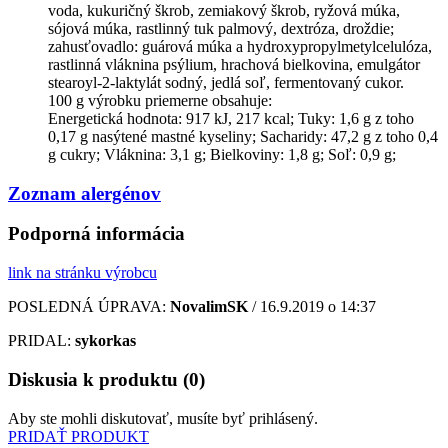
voda, kukuričný škrob, zemiakový škrob, ryžová múka,
sójová múka, rastlinný tuk palmový, dextróza, droždie;
zahusťovadlo: guárová múka a hydroxypropylmetylcelulóza,
rastlinná vláknina psýlium, hrachová bielkovina, emulgátor
stearoyl-2-laktylát sodný, jedlá soľ, fermentovaný cukor.
100 g výrobku priemerne obsahuje:
Energetická hodnota: 917 kJ, 217 kcal; Tuky: 1,6 g z toho
0,17 g nasýtené mastné kyseliny; Sacharidy: 47,2 g z toho 0,4
g cukry; Vláknina: 3,1 g; Bielkoviny: 1,8 g; Soľ: 0,9 g;
Zoznam alergénov
Podporná informácia
link na stránku výrobcu
POSLEDNÁ ÚPRAVA:
NovalimSK
/ 16.9.2019 o 14:37
PRIDAL:
sykorkas
Diskusia k produktu (0)
Aby ste mohli diskutovať, musíte byť prihlásený.
PRIDAŤ PRODUKT