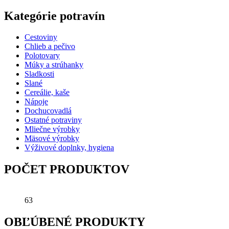
Kategórie potravín
Cestoviny
Chlieb a pečivo
Polotovary
Múky a strúhanky
Sladkosti
Slané
Cereálie, kaše
Nápoje
Dochucovadlá
Ostatné potraviny
Mliečne výrobky
Mäsové výrobky
Výživové doplnky, hygiena
POČET PRODUKTOV
63
OBĽÚBENÉ PRODUKTY