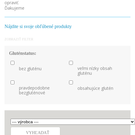
opraviť.
Ďakujeme
Nájdite si svoje obľúbené produkty
ZOBRAZIŤ FILTER
Gluténstatus:
veľmi nízky obsah
bez gluténu
gluténu
pravdepodobne
obsahujúce glutén
bezgluténové
VYHĽADAŤ