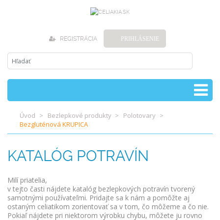
REGISTRÁCIA
PRIHLÁSENIE
Úvod
Bezlepkové produkty
Polotovary
Bezgluténová KRUPICA
KATALÓG POTRAVÍN
Milí priatelia,
v tejto časti nájdete katalóg bezlepkových potravín tvorený
samotnými používateľmi. Pridajte sa k nám a pomôžte aj
ostaným celiatikom zorientovať sa v tom, čo môžeme a čo nie.
Pokiaľ nájdete pri niektorom výrobku chybu, môžete ju rovno