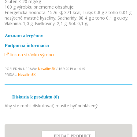
Gluten < 20 mg/kg
100 g výrobku priemerne obsahuje:
Energetická hodnota: 1576 kJ; 371 kcal; Tuky: 0,8 g z toho 0,01 g
nasýtené mastné kyseliny; Sacharidy: 88,4 g z toho 0,1 g cukry;
Vláknina: 1,0 g; Bielkoviny: 2,1 g; Soľ: 0,1 g;
Zoznam alergénov
Podporná informácia
link na stránku výrobcu
POSLEDNÁ ÚPRAVA:
NovalimSK
/ 16.9.2019 o 14:49
PRIDAL:
NovalimSK
Diskusia k produktu (0)
Aby ste mohli diskutovať, musíte byť prihlásený.
PRIDAŤ PRODUKT