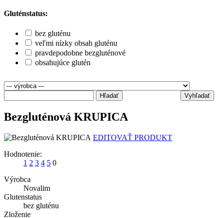
Gluténstatus:
bez gluténu
veľmi nízky obsah gluténu
pravdepodobne bezgluténové
obsahujúce glutén
Hľadať
Vyhľadať
Bezgluténová KRUPICA
EDITOVAŤ PRODUKT
Hodnotenie:
1
2
3
4
5
0
Výrobca
Novalim
Glutenstatus
bez gluténu
Zloženie