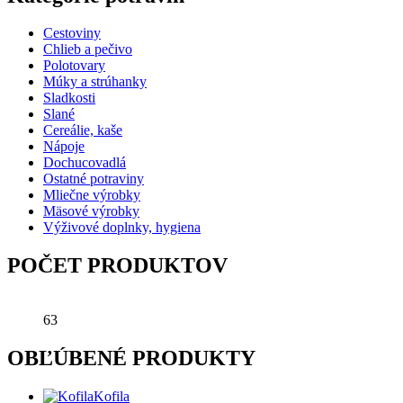
Cestoviny
Chlieb a pečivo
Polotovary
Múky a strúhanky
Sladkosti
Slané
Cereálie, kaše
Nápoje
Dochucovadlá
Ostatné potraviny
Mliečne výrobky
Mäsové výrobky
Výživové doplnky, hygiena
POČET PRODUKTOV
63
OBĽÚBENÉ PRODUKTY
Kofila