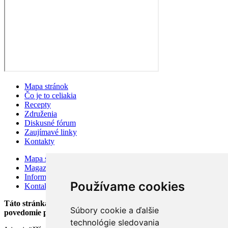
Mapa stránok
Čo je to celiakia
Recepty
Združenia
Diskusné fórum
Zaujímavé linky
Kontakty
Mapa stránok
Magazín
Information for visitors
Používame cookies
Kontakty
Táto stránka bola založená v auguste 2002 v snahe zlepšiť
Súbory cookie a ďalšie
povedomie pacientov o celiakii.
technológie sledovania