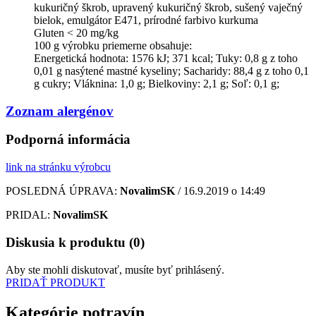
kukuričný škrob, upravený kukuričný škrob, sušený vaječný
bielok, emulgátor E471, prírodné farbivo kurkuma
Gluten < 20 mg/kg
100 g výrobku priemerne obsahuje:
Energetická hodnota: 1576 kJ; 371 kcal; Tuky: 0,8 g z toho
0,01 g nasýtené mastné kyseliny; Sacharidy: 88,4 g z toho 0,1
g cukry; Vláknina: 1,0 g; Bielkoviny: 2,1 g; Soľ: 0,1 g;
Zoznam alergénov
Podporná informácia
link na stránku výrobcu
POSLEDNÁ ÚPRAVA:
NovalimSK
/ 16.9.2019 o 14:49
PRIDAL:
NovalimSK
Diskusia k produktu (0)
Aby ste mohli diskutovať, musíte byť prihlásený.
PRIDAŤ PRODUKT
Kategórie potravín