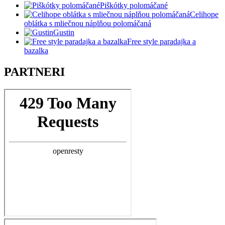
Piškótky polomáčané
Celihope
oblátka s mliečnou náplňou polomáčaná
Gustin
Free style paradajka a
bazalka
PARTNERI