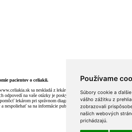
Používame coo
mie pacientov o celiakii.
www.celiakia.sk sa neskladá z lekárov ani iných zdravotníckych praco
Súbory cookie a ďalšie
ch odpovedí na vaše otázky je poskytnúť čo možno najpresnejšie info
vášho zážitku z prehli
pomôcť lekárom pri správnom diagnostikovaní choroby.V prípade, že 
nespoliehať sa na informácie publikované na stránke www.celiakia.s
zobrazovali prispôsobe
našich webových stráno
prichádzajú.