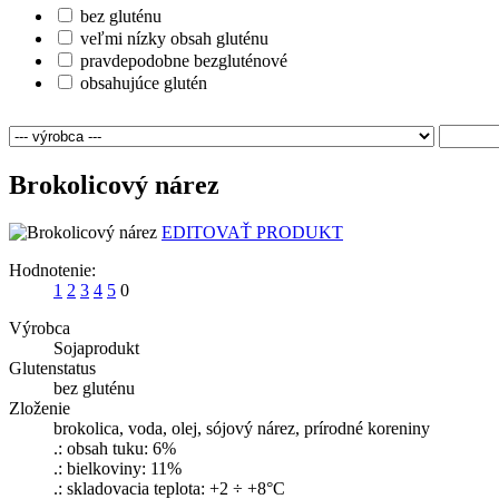
bez gluténu
veľmi nízky obsah gluténu
pravdepodobne bezgluténové
obsahujúce glutén
Brokolicový nárez
EDITOVAŤ PRODUKT
Hodnotenie:
1
2
3
4
5
0
Výrobca
Sojaprodukt
Glutenstatus
bez gluténu
Zloženie
brokolica, voda, olej, sójový nárez, prírodné koreniny
.: obsah tuku: 6%
.: bielkoviny: 11%
.: skladovacia teplota: +2 ÷ +8°C