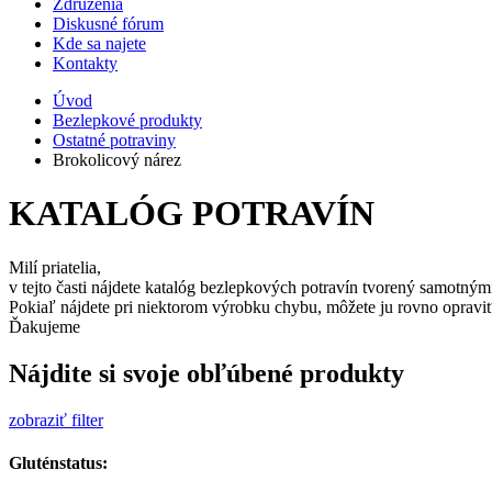
Združenia
Diskusné fórum
Kde sa najete
Kontakty
Úvod
Bezlepkové produkty
Ostatné potraviny
Brokolicový nárez
KATALÓG POTRAVÍN
Milí priatelia,
v tejto časti nájdete katalóg bezlepkových potravín tvorený samotným
Pokiaľ nájdete pri niektorom výrobku chybu, môžete ju rovno opraviť
Ďakujeme
Nájdite si svoje obľúbené produkty
zobraziť filter
Gluténstatus: