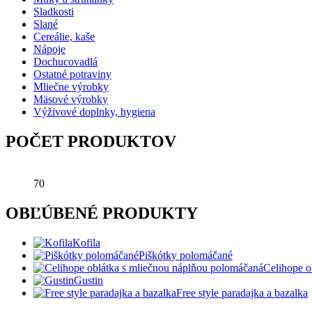
Sladkosti
Slané
Cereálie, kaše
Nápoje
Dochucovadlá
Ostatné potraviny
Mliečne výrobky
Mäsové výrobky
Výživové doplnky, hygiena
POČET PRODUKTOV
70
OBĽÚBENÉ PRODUKTY
Kofila
Piškótky polomáčané
Celihope o
Gustin
Free style paradajka a bazalka