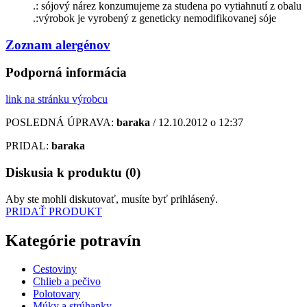
.: sójový nárez konzumujeme za studena po vytiahnutí z obalu
.:výrobok je vyrobený z geneticky nemodifikovanej sóje
Zoznam alergénov
Podporná informácia
link na stránku výrobcu
POSLEDNÁ ÚPRAVA:
baraka
/ 12.10.2012 o 12:37
PRIDAL:
baraka
Diskusia k produktu (0)
Aby ste mohli diskutovať, musíte byť prihlásený.
PRIDAŤ PRODUKT
Kategórie potravín
Cestoviny
Chlieb a pečivo
Polotovary
Múky a strúhanky