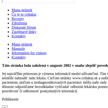
Mapa stránok
Čo je to celiakia
Recepty
Združenia
Diskusné fórum
Zaujímavé linky
Kontakty
Mapa stránok
Magazín
Information for visitors
Kontakty
Táto stránka bola založená v auguste 2002 v snahe zlepšiť povedo
Jej najväčším prínosom je výmena informácií medzi užívateľmi. Tím 
nemôže nahradiť radu lekára. Cieľom stránky www.celiakia.sk a naši
pacientom, pričom u nediagnostikovaných pacientov môžu naše rady 
dôrazne odporúčame bezodkladne vyhľadať odbornú lekársku pomoc a 
pravdivosť či odbornosť poskytnutých informácií.
Prihlásenie
×