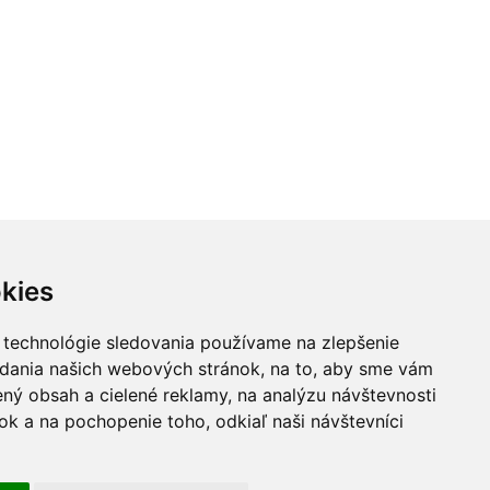
kies
vníkov. Akákoľvek rada poskytnutá na stránke www.celiakia.sk
 technológie sledovania používame na zlepšenie
rmácie o chorobe tak diagnostikovaným ako aj nediagnostikovaným
adania našich webových stránok, na to, aby sme vám
pozorujete akékoľvek príznaky alebo ťažkosti neznámeho pôvodu,
k. Tím www.celiakia.sk nenesie žiadnu zodpovednosť za správnosť,
ný obsah a cielené reklamy, na analýzu návštevnosti
k a na pochopenie toho, odkiaľ naši návštevníci