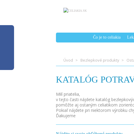
Čo je to celiakia
Lek
Úvod
Bezlepkové produkty
Ost
KATALÓG POTRAV
Milí priatelia,
v tejto časti nájdete katalóg bezlepkov
pomôžte aj ostaným celiatikom zorient
Pokiaľ nájdete pri niektorom výrobku ch
Ďakujeme
Nájdite si svoje obľúbené produkty