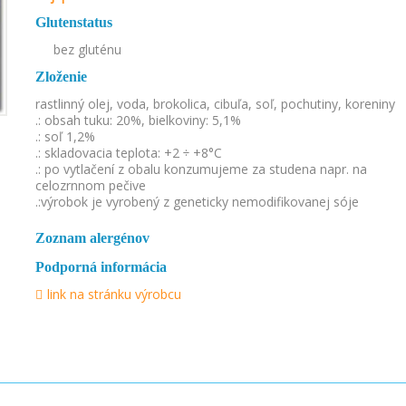
Glutenstatus
bez gluténu
Zloženie
rastlinný olej, voda, brokolica, cibuľa, soľ, pochutiny, koreniny
.: obsah tuku: 20%, bielkoviny: 5,1%
.: soľ 1,2%
.: skladovacia teplota: +2 ÷ +8°C
.: po vytlačení z obalu konzumujeme za studena napr. na
celozrnnom pečive
.:výrobok je vyrobený z geneticky nemodifikovanej sóje
Zoznam alergénov
Podporná informácia
link na stránku výrobcu