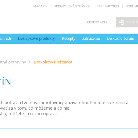
MAGAZÍN
SPRIATELENÉ STRÁNKY
NAŠI PARTNERI
DOKUME
REGISTRÁCIA
PRIHLÁ
ár radí
Bezlepkové produkty
Recepty
Združenia
Diskusné fórum
atné potraviny
Brokolicová nátierka
ÍN
ých potravín tvorený samotnými používateľmi. Pridajte sa k nám a
ovať sa v tom, čo môžeme a čo nie.
ybu, môžete ju rovno opraviť.