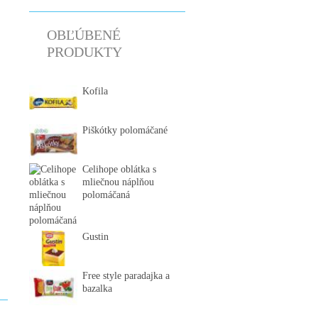
OBĽÚBENÉ
PRODUKTY
Kofila
Piškótky polomáčané
Celihope oblátka s
mliečnou náplňou
polomáčaná
Gustin
Free style paradajka a
bazalka