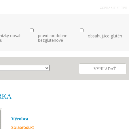
ZOBRAZIŤ FILTER
 nízky obsah
pravdepodobne
obsahujúce glutén
nu
bezgluténové
VYHĽADAŤ
RKA
Výrobca
Sojaprodukt