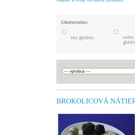
Gluténstatus:
veľmi
bez gluténu
gluté
BROKOLICOVÁ NÁTIE