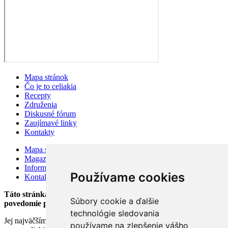
Mapa stránok
Čo je to celiakia
Recepty
Združenia
Diskusné fórum
Zaujímavé linky
Kontakty
Mapa stránok
Magazín
Information for visitors
Používame cookies
Kontakty
Táto stránka bola založená v auguste 2002 v snahe zlepšiť
Súbory cookie a ďalšie
povedomie pacientov o celiakii.
technológie sledovania
Jej najväčším prínosom je výmena informácií medzi užívateľmi. Tím
používame na zlepšenie vášho