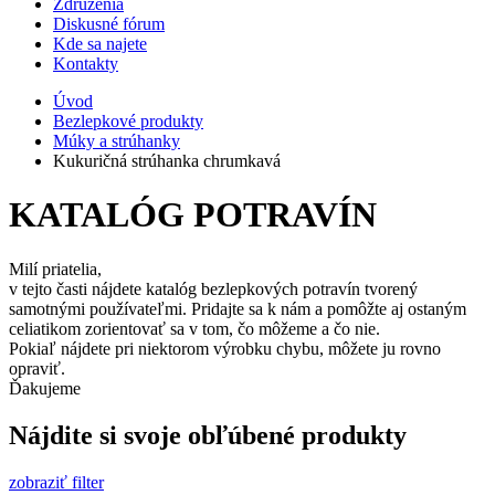
Združenia
Diskusné fórum
Kde sa najete
Kontakty
Úvod
Bezlepkové produkty
Múky a strúhanky
Kukuričná strúhanka chrumkavá
KATALÓG POTRAVÍN
Milí priatelia,
v tejto časti nájdete katalóg bezlepkových potravín tvorený
samotnými používateľmi. Pridajte sa k nám a pomôžte aj ostaným
celiatikom zorientovať sa v tom, čo môžeme a čo nie.
Pokiaľ nájdete pri niektorom výrobku chybu, môžete ju rovno
opraviť.
Ďakujeme
Nájdite si svoje obľúbené produkty
zobraziť filter