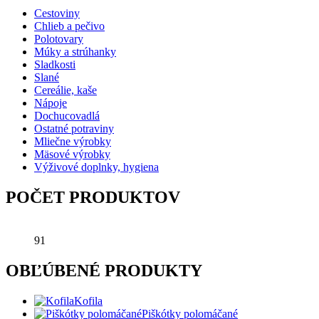
Cestoviny
Chlieb a pečivo
Polotovary
Múky a strúhanky
Sladkosti
Slané
Cereálie, kaše
Nápoje
Dochucovadlá
Ostatné potraviny
Mliečne výrobky
Mäsové výrobky
Výživové doplnky, hygiena
POČET PRODUKTOV
91
OBĽÚBENÉ PRODUKTY
Kofila
Piškótky polomáčané