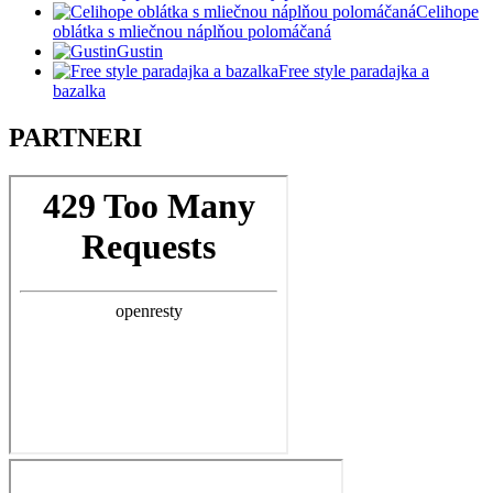
Celihope
oblátka s mliečnou náplňou polomáčaná
Gustin
Free style paradajka a
bazalka
PARTNERI