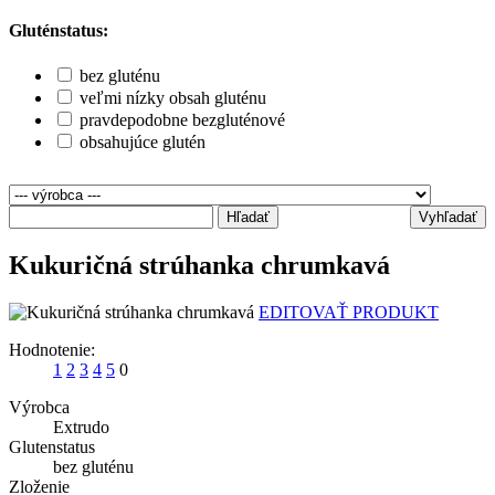
Gluténstatus:
bez gluténu
veľmi nízky obsah gluténu
pravdepodobne bezgluténové
obsahujúce glutén
Hľadať
Vyhľadať
Kukuričná strúhanka chrumkavá
EDITOVAŤ PRODUKT
Hodnotenie:
1
2
3
4
5
0
Výrobca
Extrudo
Glutenstatus
bez gluténu
Zloženie