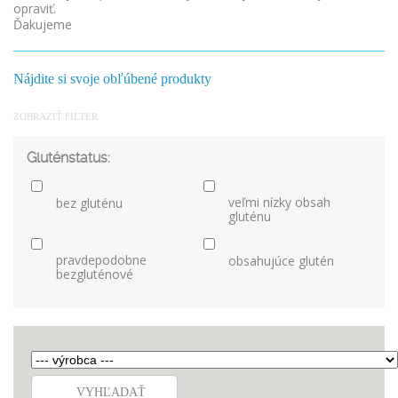
opraviť.
Ďakujeme
Nájdite si svoje obľúbené produkty
ZOBRAZIŤ FILTER
Gluténstatus:
veľmi nízky obsah
bez gluténu
gluténu
pravdepodobne
obsahujúce glutén
bezgluténové
VYHĽADAŤ