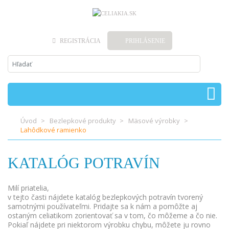
REGISTRÁCIA
PRIHLÁSENIE
Úvod
Bezlepkové produkty
Mäsové výrobky
Lahôdkové ramienko
KATALÓG POTRAVÍN
Milí priatelia,
v tejto časti nájdete katalóg bezlepkových potravín tvorený
samotnými používateľmi. Pridajte sa k nám a pomôžte aj
ostaným celiatikom zorientovať sa v tom, čo môžeme a čo nie.
Pokiaľ nájdete pri niektorom výrobku chybu, môžete ju rovno