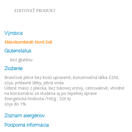
EDITOVAŤ PRODUKT
Výrobca
Mäsokombinát Nord Svit
Glutenstatus
bez gluténu
Zloženie
Bravčové plece bez kosti upravené, konzervačná látka E250,
sója, prídavné látky, pitná voda
Údené mäso z pliecka, bez tukovej vrstvy, celosvalové, vhodné
na konzumáciu za studena aj po tepelnej úprave
Energetická hodnota /100g : 320 kJ
sója do 1%.
Zoznam alergénov
Podporná informácia