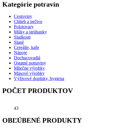
Kategórie potravín
Cestoviny
Chlieb a pečivo
Polotovary
Múky a strúhanky
Sladkosti
Slané
Cereálie, kaše
Nápoje
Dochucovadlá
Ostatné potraviny
Mliečne výrobky
Mäsové výrobky
Výživové doplnky, hygiena
POČET PRODUKTOV
43
OBĽÚBENÉ PRODUKTY