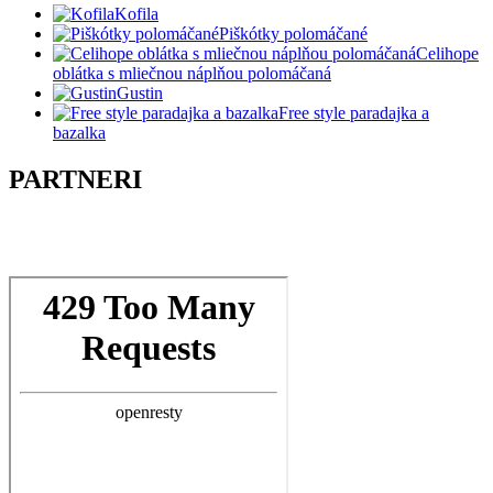
Kofila
Piškótky polomáčané
Celihope
oblátka s mliečnou náplňou polomáčaná
Gustin
Free style paradajka a
bazalka
PARTNERI