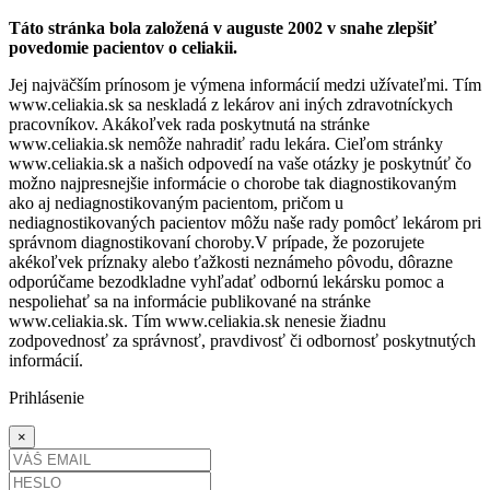
Táto stránka bola založená v auguste 2002 v snahe zlepšiť
povedomie pacientov o celiakii.
Jej najväčším prínosom je výmena informácií medzi užívateľmi. Tím
www.celiakia.sk sa neskladá z lekárov ani iných zdravotníckych
pracovníkov. Akákoľvek rada poskytnutá na stránke
www.celiakia.sk nemôže nahradiť radu lekára. Cieľom stránky
www.celiakia.sk a našich odpovedí na vaše otázky je poskytnúť čo
možno najpresnejšie informácie o chorobe tak diagnostikovaným
ako aj nediagnostikovaným pacientom, pričom u
nediagnostikovaných pacientov môžu naše rady pomôcť lekárom pri
správnom diagnostikovaní choroby.V prípade, že pozorujete
akékoľvek príznaky alebo ťažkosti neznámeho pôvodu, dôrazne
odporúčame bezodkladne vyhľadať odbornú lekársku pomoc a
nespoliehať sa na informácie publikované na stránke
www.celiakia.sk. Tím www.celiakia.sk nenesie žiadnu
zodpovednosť za správnosť, pravdivosť či odbornosť poskytnutých
informácií.
Prihlásenie
×